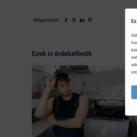
Megosztom
Ez
Süt
fun
köz
Ezek is érdekelhetik
web
ada
szo