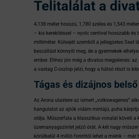
Telitalálat a div
4,138 méter hosszú, 1,780 széles és 1,543 méte
– kis kerekítéssel – nyolc centivel hosszabb é
milliméter. Külsejét szemből a jellegzetes Seat
beszállást könnyíti meg, de a gyermekek elhelyez
ember. Ehhez jön még a divatos megjelenés: az a
a vastag C-oszlop jelzi, hogy a hátsó részt is kib
Tágas és dizájnos belső 
Az Arona utastere az ismert „volkswagenes” alkot
hangulatot az ajtók vidám mintájú, puha kárpitj
oldja. Műszerfala a klasszikus vonalat követi a
üzemanyagszintet jelző órát. A két nagy műszer
körülbelül 4 millió forinttól lehet a miénk – már 