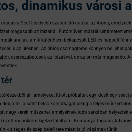
atos, dinamikus városi
r magas a Seat legkisebb szabadidő autója, az Arona, amelynek 
s tízzel magasabb az Ibizánál. Futóművén másfél centimétert e
 lámpák uralják, amik különösen bekapcsolt LED-es nappali fénn
ését is az ülésben. Az öblös csomagtérbe könnyen be lehet pakol
jtók csereszabatosak az Ibizáéval, de az orr már magasabb. A m
ővítették.
tér
órészekből áll, amelyeket itt-ott próbáltak egy kicsit egy seat j
a dobja fel, a sötét belső komorságát pedig a teljes műszerfalo
 két nagy kerek műszerrel, amelyeknek jobb sarkában helyezték 
 között monokróm kijelző található. Kormánya fogásra, látványr
tűnik a tágas és szép belső tere miatt is jó vásárnak tűnik.