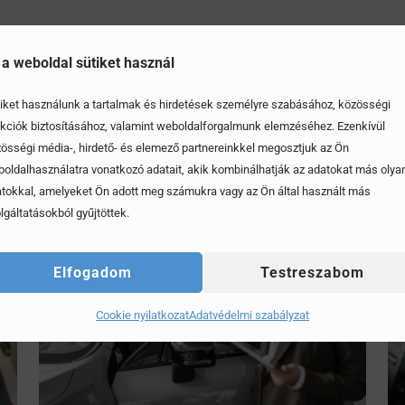
 a weboldal sütiket használ
iket használunk a tartalmak és hirdetések személyre szabásához, közösségi
kciók biztosításához, valamint weboldalforgalmunk elemzéséhez. Ezenkívül
össégi média-, hirdető- és elemező partnereinkkel megosztjuk az Ön
oldalhasználatra vonatkozó adatait, akik kombinálhatják az adatokat más olya
tokkal, amelyeket Ön adott meg számukra vagy az Ön által használt más
lgáltatásokból gyűjtöttek.
Elfogadom
Testreszabom
Cookie nyilatkozat
Adatvédelmi szabályzat