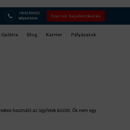
+36 62 554 013
Szerviz bejelentkezés
Időpont kérés
Galéria
Blog
Karrier
Pályázatok
mekes használó az ügyfelek között. Ők nem egy