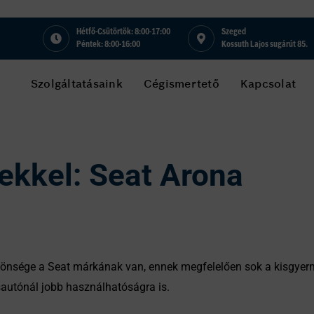
Hétfő-Csütörtök: 8:00-17:00
Szeged
Péntek: 8:00-16:00
Kossuth Lajos sugárút 85.
Szolgáltatásaink
Cégismertető
Kapcsolat
rekkel: Seat Arona
özönsége a Seat márkának van, ennek megfelelően sok a kisgyer
autónál jobb használhatóságra is.