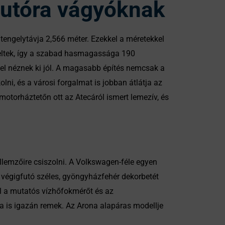
 autóra vágyóknak
tengelytávja 2,566 méter. Ezekkel a méretekkel
meltek, így a szabad hasmagassága 190
yel néznek ki jól. A magasabb építés nemcsak a
ni, és a városi forgalmat is jobban átlátja az
otorháztetőn ott az Atecáról ismert lemezív, és
ellemzőire csiszolni. A Volkswagen-féle egyen
n végigfutó széles, gyöngyházfehér dekorbetét
el a mutatós vízhőfokmérőt és az
a is igazán remek. Az Arona alapáras modellje