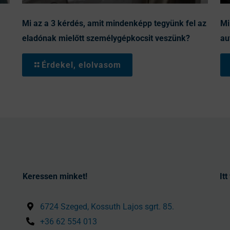
Mi az a 3 kérdés, amit mindenképp tegyünk fel az
Mi
eladónak mielőtt személygépkocsit veszünk?
au
Érdekel, elolvasom
Keressen minket!
It
6724 Szeged, Kossuth Lajos sgrt. 85.
+36 62 554 013