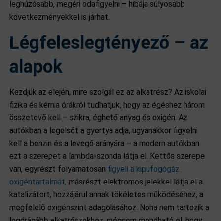
leghúzósabb, megéri odafigyelni – hibája súlyosabb
következményekkel is járhat.
Légfeleslegtényező – az
alapok
Kezdjük az elején, mire szolgál ez az alkatrész? Az iskolai
fizika és kémia órákról tudhatjuk, hogy az égéshez három
összetevő kell – szikra, éghető anyag és oxigén. Az
autókban a legelsőt a gyertya adja, ugyanakkor figyelni
kell a benzin és a levegő arányára – a modern autókban
ezt a szerepet a lambda-szonda látja el. Kettős szerepe
van, egyrészt folyamatosan
figyeli a kipufogógáz
oxigéntartalmát
, másrészt elektromos jelekkel látja el a
katalizátort, hozzájárul annak tökéletes működéséhez, a
megfelelő oxigénszint adagolásához. Noha nem tartozik a
legdrágább alkatrészekhez, mégsem mondható el, hogy