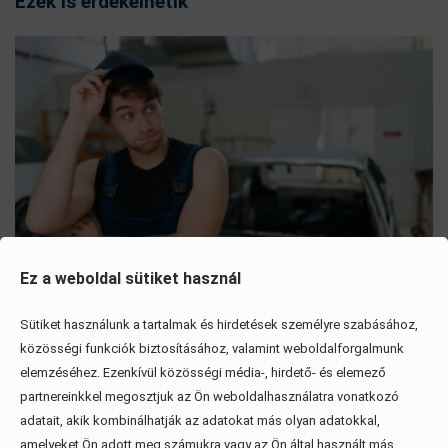
Ezek is érdekelhetik
Ez a weboldal sütiket használ
Sütiket használunk a tartalmak és hirdetések személyre szabásához,
Mítoszok, amiktől mi is csak fogjuk a fejünket
közösségi funkciók biztosításához, valamint weboldalforgalmunk
elemzéséhez. Ezenkívül közösségi média-, hirdető- és elemező
partnereinkkel megosztjuk az Ön weboldalhasználatra vonatkozó
Érdekel, elolvasom
adatait, akik kombinálhatják az adatokat más olyan adatokkal,
amelyeket Ön adott meg számukra vagy az Ön által használt más