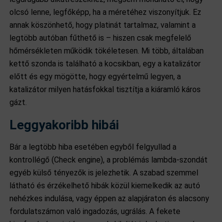
olcsó lenne, legfőképp, ha a méretéhez viszonyítjuk. Ez
annak köszönhető, hogy platinát tartalmaz, valamint a
legtöbb autóban fűthető is – hiszen csak megfelelő
hőmérsékleten működik tökéletesen. Mi több, általában
kettő szonda is található a kocsikban, egy a katalizátor
előtt és egy mögötte, hogy egyértelmű legyen, a
katalizátor milyen hatásfokkal tisztítja a kiáramló káros
gázt.
Leggyakoribb hibái
Bár a legtöbb hiba esetében egyből felgyullad a
kontrollégő (Check engine), a problémás lambda-szondát
egyéb külső tényezők is jelezhetik. A szabad szemmel
látható és érzékelhető hibák közül kiemelkedik az autó
nehézkes indulása, vagy éppen az alapjáraton és alacsony
fordulatszámon való ingadozás, ugrálás. A fekete