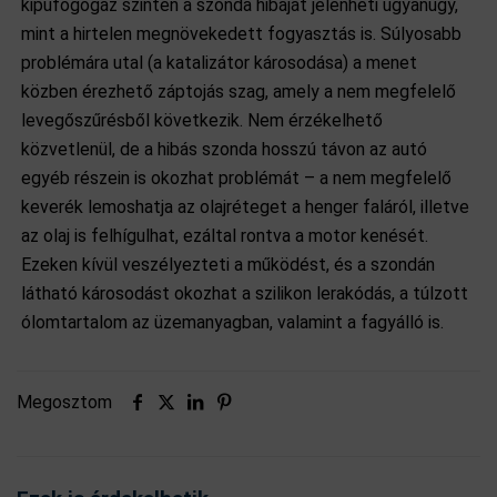
kipufogógáz szintén a szonda hibáját jelenheti ugyanúgy,
mint a hirtelen megnövekedett fogyasztás is. Súlyosabb
problémára utal (a katalizátor károsodása) a menet
közben érezhető záptojás szag, amely a nem megfelelő
levegőszűrésből következik. Nem érzékelhető
közvetlenül, de a hibás szonda hosszú távon az autó
egyéb részein is okozhat problémát – a nem megfelelő
keverék lemoshatja az olajréteget a henger faláról, illetve
az olaj is felhígulhat, ezáltal rontva a motor kenését.
Ezeken kívül veszélyezteti a működést, és a szondán
látható károsodást okozhat a szilikon lerakódás, a túlzott
ólomtartalom az üzemanyagban, valamint a fagyálló is.
Megosztom