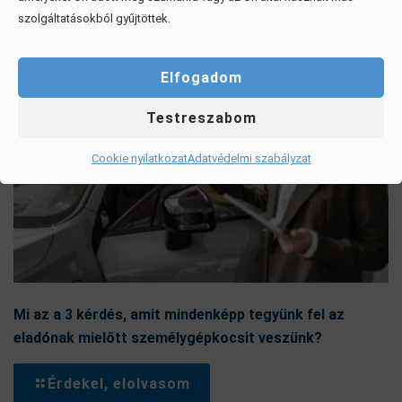
szolgáltatásokból gyűjtöttek.
Elfogadom
Testreszabom
Cookie nyilatkozat
Adatvédelmi szabályzat
Mi az a 3 kérdés, amit mindenképp tegyünk fel az
eladónak mielőtt személygépkocsit veszünk?
Érdekel, elolvasom