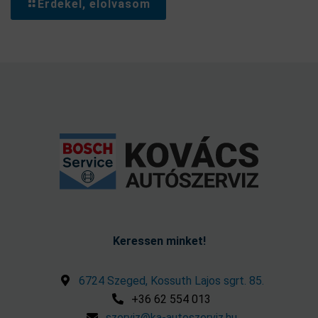
Érdekel, elolvasom
Keressen minket!
6724 Szeged, Kossuth Lajos sgrt. 85.
+36 62 554 013
szerviz@ka-autoszerviz.hu