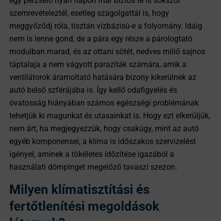
egy perzselő nyári napon már biztos te is sokszor
szemrevételeztél, esetleg szagolgattál is, hogy
meggyőződj róla, tisztán vízbázisú-e a folyomány. Idáig
nem is lenne gond, de a pára egy része a párologtató
modulban marad, és az ottani sötét, nedves miliő sajnos
táptalaja a nem vágyott paraziták számára, amik a
ventilátorok áramoltató hatására bizony kikerülnek az
autó belső szférájába is. Így kellő odafigyelés és
óvatosság hiányában számos egészségi problémának
tehetjük ki magunkat és utasainkat is. Hogy ezt elkerüljük,
nem árt, ha megjegyezzük, hogy csakúgy, mint az autó
egyéb komponensei, a klíma is időszakos szervizelést
igényel, aminek a tökéletes időzítése igazából a
használati dömpinget megelőző tavaszi szezon.
Milyen klímatisztítási és
fertőtlenítési megoldások