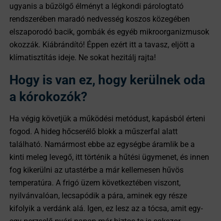
ugyanis a bűzölgő élményt a légkondi párologtató
rendszerében maradó nedvesség koszos közegében
elszaporodó bacik, gombák és egyéb mikroorganizmusok
okozzák. Kiábrándító! Éppen ezért itt a tavasz, eljött a
klímatisztítás ideje. Ne sokat hezitálj rajta!
Hogy is van ez, hogy kerülnek oda
a kórokozók?
Ha végig követjük a működési metódust, kapásból érteni
fogod. A hideg hőcserélő blokk a műszerfal alatt
található. Namármost ebbe az egységbe áramlik be a
kinti meleg levegő, itt történik a hűtési ügymenet, és innen
fog kikerülni az utastérbe a már kellemesen hűvös
temperatúra. A frigó üzem következtében viszont,
nyilvánvalóan, lecsapódik a pára, aminek egy része
kifolyik a verdánk alá. Igen, ez lesz az a tócsa, amit egy-