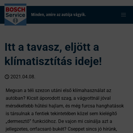
Minden, amire az autója vágyik.
Itt a tavasz, eljött a
klímatisztítás ideje!
2021.04.08.
Megvan a téli szezon utáni első klímahasználat az
autóban? Kicsit áporodott szag, a vágyottnál jóval
mérsékeltebb hűtési hajlam, és még furcsa hanghatások
is társulnak a fentiek tekintetében közel sem kielégítő
„dermesztő” funkcióhoz. De vajon mi csinálja azt a
jellegzetes, orrfacsaró bukét? Cseppet sincs jó hírünk,