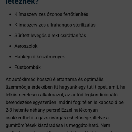
léteznek?
Klímaszervizes ózonos fertőtlenítés
Klímaszervizes ultrahangos sterilizálás
Sűrített levegős direkt csírátlanítás
Aeroszolok
Habképző készítmények
Füstbombák
Az autóklímád hosszú élettartama és optimális
üzemmódja érdekében itt hagyunk egy tuti tippet, amit, ha
lelkiismeretesen alkalmazol, az autód légkondicionáló
berendezése egyszerűen imádni fog: télen is kapcsold be
2-3 hetente néhány percre! Ezzel hatékonyan
csökkenthető a gázszivárgás eshetősége, illetve a
gumitömítések kiszáradása is meggátolható. Nem