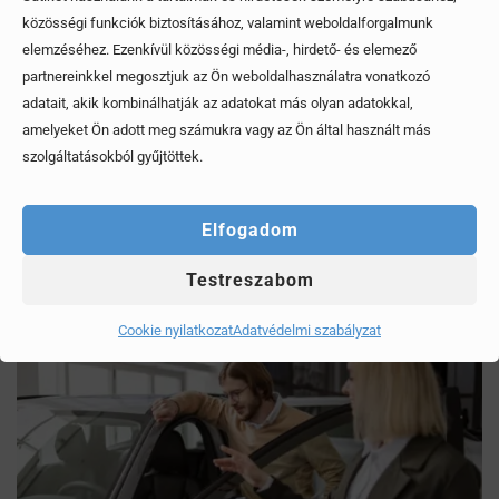
közösségi funkciók biztosításához, valamint weboldalforgalmunk
elemzéséhez. Ezenkívül közösségi média-, hirdető- és elemező
partnereinkkel megosztjuk az Ön weboldalhasználatra vonatkozó
adatait, akik kombinálhatják az adatokat más olyan adatokkal,
amelyeket Ön adott meg számukra vagy az Ön által használt más
Mítoszok, amiktől mi is csak fogjuk a fejünket
szolgáltatásokból gyűjtöttek.
Érdekel, elolvasom
Elfogadom
Testreszabom
Cookie nyilatkozat
Adatvédelmi szabályzat