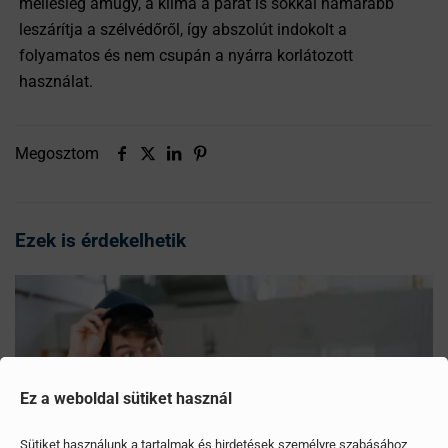
mellesleg amúgy, a klíma a párát is sokkal hamarabb
leszárítja a szélvédőről, így abszolút indokolt a
folyamatos és nem csupán a nyárra korlátozott
használat.
Megosztom
Ezek is érdekelhetik
Ez a weboldal sütiket használ
Sütiket használunk a tartalmak és hirdetések személyre szabásához,