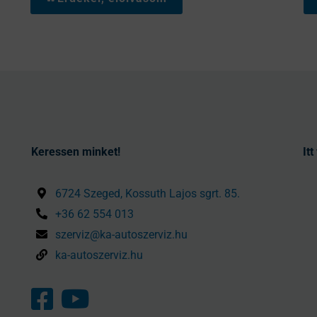
Keressen minket!
It
6724 Szeged, Kossuth Lajos sgrt. 85.
+36 62 554 013
szerviz@ka-autoszerviz.hu
ka-autoszerviz.hu