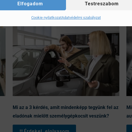
Elfogadom
Testreszabom
Cookie nyilatkozat
Adatvédelmi szabályzat
Mi az a 3 kérdés, amit mindenképp tegyünk fel az
Mi
eladónak mielőtt személygépkocsit veszünk?
au
Érdekel, elolvasom