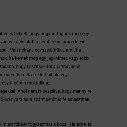
 pihenés helyett, hogy hogyan fogunk még egy
yári vakáció alatt az ember hajlamos kicsit
ssal. Van néhány egyszerű trükk, amit ha
knak, ha kérnek még egy jégkrémet, vagy több
tosabb, hogy készítsük fel a járművet az
 kiderülhetnek a rejtett hibák: egy
atrész hibásan működik az
égekkel. Arról nem is beszélve, hogy mennyire
vő évi nyaralásra szánt pénzt is felemésztheti.
 miatt többet fogyaszthat a kocsi. Ha ezzel is