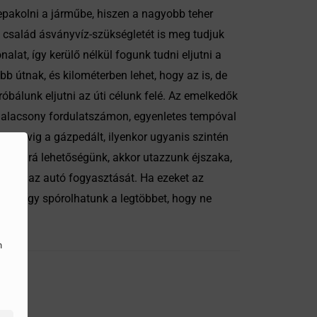
pakolni a járműbe, hiszen a nagyobb teher
a család ásványvíz-szükségletét is meg tudjuk
lat, így kerülő nélkül fogunk tudni eljutni a
b útnak, és kilométerben lehet, hogy az is, de
óbálunk eljutni az úti célunk felé. Az emelkedők
, alacsony fordulatszámon, egyenletes tempóval
uk tövig a gázpedált, ilyenkor ugyanis szintén
a van rá lehetőségünk, akkor utazzunk éjszaka,
elheti az autó fogyasztását. Ha ezeket az
sát, így spórolhatunk a legtöbbet, hogy ne
n