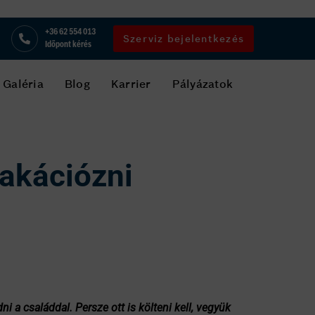
+36 62 554 013
Szerviz bejelentkezés
Időpont kérés
Galéria
Blog
Karrier
Pályázatok
vakációzni
a családdal. Persze ott is költeni kell, vegyük