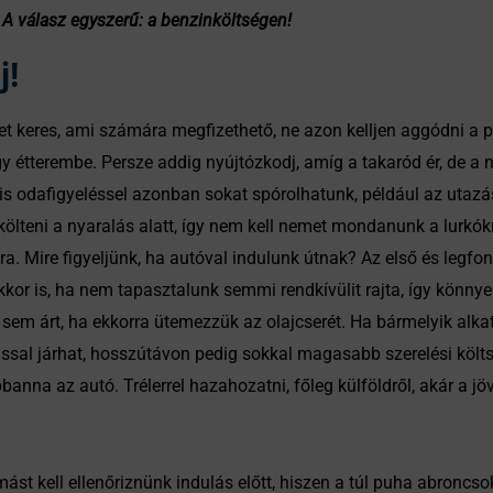
A válasz egyszerű: a benzinköltségen!
j!
yet keres, ami számára megfizethető, ne azon kelljen aggódni a
y étterembe. Persze addig nyújtózkodj, amíg a takaród ér, de a n
Kis odafigyeléssel azonban sokat spórolhatunk, például az utazá
költeni a nyaralás alatt, így nem kell nemet mondanunk a lurkó
 Mire figyeljünk, ha autóval indulunk útnak? Az első és legfon
kkor is, ha nem tapasztalunk semmi rendkívülit rajta, így könnyen
z sem árt, ha ekkorra ütemezzük az olajcserét. Ha bármelyik alk
sal járhat, hosszútávon pedig sokkal magasabb szerelési költs
banna az autó. Trélerrel hazahozatni, főleg külföldről, akár a jö
t kell ellenőriznünk indulás előtt, hiszen a túl puha abroncsok