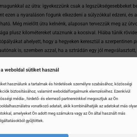
 magunkkal az útra: igyekezzünk csak a legszükségesebbeket be
nt ezen a nyaraláson fogunk elkezdeni a súlyzókkal edzeni, és 
lható. Még mielőtt útra kelnénk, alaposan tervezzük meg az útvona
rága plusz kilométereket utaznunk a kocsival. Hiába tűnik rövideb
ópályákat ahelyett, hogy a hegyeken keresztül a szerpentinen pr
tónak is, szemben azzal, ha a sztrádán egy jól megválasztott
ulásokra, és a sebességváltásokra is, lehetőség szerint ne nyomj
a egyenletes gyorsítással vesszük fel az utazósebességünket. H
 a weboldal sütiket használ
ímát használnunk. A légkondíció használata ugyanis szintén növ
iket használunk a tartalmak és hirdetések személyre szabásához, közösségi
út során jelentősen csökkenthetjük a kocsi üzemanyag fogyasztá
kciók biztosításához, valamint weboldalforgalmunk elemzéséhez. Ezenkívül
n, és a nyugodt pihenésnek szentelhessük a nyaralás időszakát.
össégi média-, hirdető- és elemező partnereinkkel megosztjuk az Ön
oldalhasználatra vonatkozó adatait, akik kombinálhatják az adatokat más olya
tokkal, amelyeket Ön adott meg számukra vagy az Ön által használt más
lgáltatásokból gyűjtöttek.