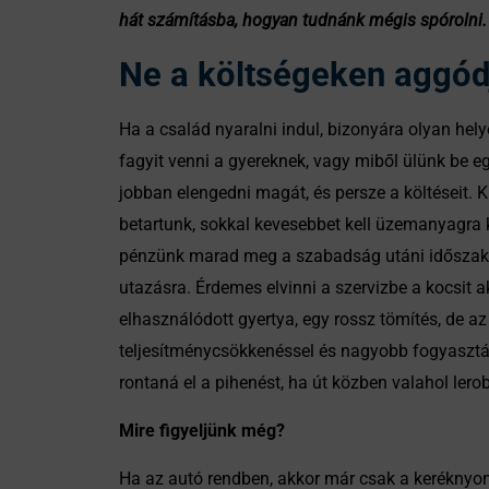
hát számításba, hogyan tudnánk mégis spórolni. 
Ne a költségeken aggód
Ha a család nyaralni indul, bizonyára olyan hel
fagyit venni a gyereknek, vagy miből ülünk be eg
jobban elengedni magát, és persze a költéseit. 
betartunk, sokkal kevesebbet kell üzemanyagra 
pénzünk marad meg a szabadság utáni időszakra.
utazásra. Érdemes elvinni a szervizbe a kocsit a
elhasználódott gyertya, egy rossz tömítés, de a
teljesítménycsökkenéssel és nagyobb fogyasztás
rontaná el a pihenést, ha út közben valahol lerob
Mire figyeljünk még?
Ha az autó rendben, akkor már csak a keréknyomás