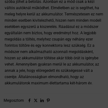
szóba jöhet a betolás. Azonban ez a mód csak a kézi
váltós autóknál működhet. Elméletben az is segíthet, ha
meleg helyre kerül az akkumulátor. Természetesen ez nem
minden esetben kivitelezhető, hiszen nem minden modell
esetében egyszerű a kiszerelés. Ráadásul ez a módszer
egyáltalán nem biztos, hogy eredményt hoz. A legjobb
megoldás a töltés, melyhez csupán egy néhány ezer
forintos töltőre és egy konnektorra lesz szükség. Ez a
módszer nem alkalmazható azonnali megoldásként,
hiszen az akkumulátor töltése akár több órát is igénybe
vehet. Amennyiben gyakran merül le az akkumulátor, az
annak a jele, hogy elöregedett és szükségessé vált a
cseréje. Általánosságban elmondható, hogy az
akkumulátorok maximum élettartama két-három év.
Megosztom