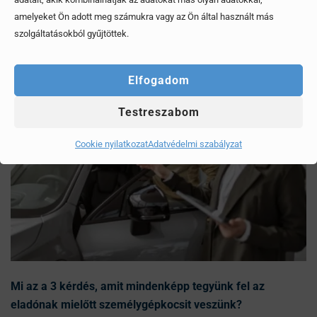
Érdekel, elolvasom
amelyeket Ön adott meg számukra vagy az Ön által használt más
szolgáltatásokból gyűjtöttek.
Elfogadom
Testreszabom
Cookie nyilatkozat
Adatvédelmi szabályzat
Mi az a 3 kérdés, amit mindenképp tegyünk fel az
eladónak mielőtt személygépkocsit veszünk?