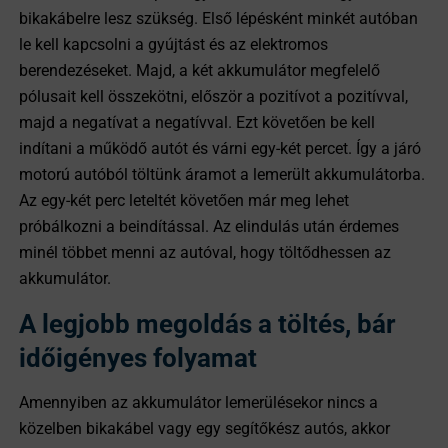
bikakábelre lesz szükség. Első lépésként minkét autóban
le kell kapcsolni a gyújtást és az elektromos
berendezéseket. Majd, a két akkumulátor megfelelő
pólusait kell összekötni, először a pozitívot a pozitívval,
majd a negatívat a negatívval. Ezt követően be kell
indítani a működő autót és várni egy-két percet. Így a járó
motorú autóból töltünk áramot a lemerült akkumulátorba.
Az egy-két perc leteltét követően már meg lehet
próbálkozni a beindítással. Az elindulás után érdemes
minél többet menni az autóval, hogy töltődhessen az
akkumulátor.
A legjobb megoldás a töltés, bár
időigényes folyamat
Amennyiben az akkumulátor lemerülésekor nincs a
közelben bikakábel vagy egy segítőkész autós, akkor