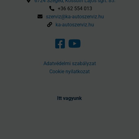
6724 Szeged, Kossuth Lajos sgrt. 85.
+36 62 554 013
szerviz@ka-autoszerviz.hu
ka-autoszerviz.hu
Adatvédelmi szabályzat
Cookie nyilatkozat
Itt vagyunk