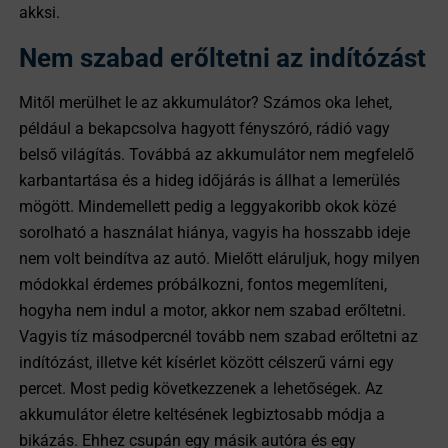
akksi.
Nem szabad erőltetni az indítózást
Mitől merülhet le az akkumulátor? Számos oka lehet,
például a bekapcsolva hagyott fényszóró, rádió vagy
belső világítás. Továbbá az akkumulátor nem megfelelő
karbantartása és a hideg időjárás is állhat a lemerülés
mögött. Mindemellett pedig a leggyakoribb okok közé
sorolható a használat hiánya, vagyis ha hosszabb ideje
nem volt beindítva az autó. Mielőtt eláruljuk, hogy milyen
módokkal érdemes próbálkozni, fontos megemlíteni,
hogyha nem indul a motor, akkor nem szabad erőltetni.
Vagyis tíz másodpercnél tovább nem szabad erőltetni az
indítózást, illetve két kísérlet között célszerű várni egy
percet. Most pedig következzenek a lehetőségek. Az
akkumulátor életre keltésének legbiztosabb módja a
bikázás. Ehhez csupán egy másik autóra és egy