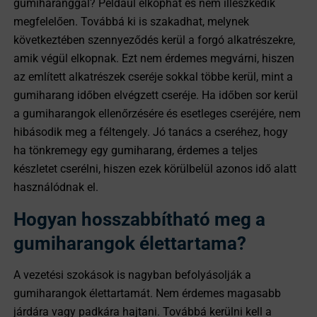
gumiharanggal? Például elkophat és nem illeszkedik
megfelelően. Továbbá ki is szakadhat, melynek
következtében szennyeződés kerül a forgó alkatrészekre,
amik végül elkopnak. Ezt nem érdemes megvárni, hiszen
az említett alkatrészek cseréje sokkal többe kerül, mint a
gumiharang időben elvégzett cseréje. Ha időben sor kerül
a gumiharangok ellenőrzésére és esetleges cseréjére, nem
hibásodik meg a féltengely. Jó tanács a cseréhez, hogy
ha tönkremegy egy gumiharang, érdemes a teljes
készletet cserélni, hiszen ezek körülbelül azonos idő alatt
használódnak el.
Hogyan hosszabbítható meg a
gumiharangok élettartama?
A vezetési szokások is nagyban befolyásolják a
gumiharangok élettartamát. Nem érdemes magasabb
járdára vagy padkára hajtani. Továbbá kerülni kell a