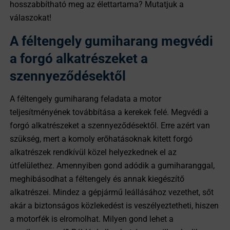
hosszabbítható meg az élettartama? Mutatjuk a
válaszokat!
A féltengely gumiharang megvédi
a forgó alkatrészeket a
szennyeződésektől
A féltengely gumiharang feladata a motor
teljesítményének továbbítása a kerekek felé. Megvédi a
forgó alkatrészeket a szennyeződésektől. Erre azért van
szükség, mert a komoly erőhatásoknak kitett forgó
alkatrészek rendkívül közel helyezkednek el az
útfelülethez. Amennyiben gond adódik a gumiharanggal,
meghibásodhat a féltengely és annak kiegészítő
alkatrészei. Mindez a gépjármű leállásához vezethet, sőt
akár a biztonságos közlekedést is veszélyeztetheti, hiszen
a motorfék is elromolhat. Milyen gond lehet a