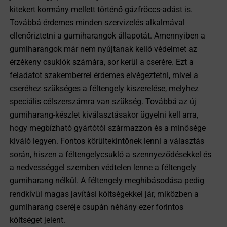
kitekert kormány mellett történő gázfröccs-adást is.
Továbbá érdemes minden szervizelés alkalmával
ellenőriztetni a gumiharangok állapotát. Amennyiben a
gumiharangok már nem nyújtanak kellő védelmet az
érzékeny csuklók számára, sor kerül a cserére. Ezt a
feladatot szakemberrel érdemes elvégeztetni, mivel a
cseréhez szükséges a féltengely kiszerelése, melyhez
speciális célszerszámra van szükség. Továbbá az új
gumiharang-készlet kiválasztásakor ügyelni kell arra,
hogy megbízható gyártótól származzon és a minősége
kiváló legyen. Fontos körültekintőnek lenni a választás
során, hiszen a féltengelycsukló a szennyeződésekkel és
a nedvességgel szemben védtelen lenne a féltengely
gumiharang nélkül. A féltengely meghibásodása pedig
rendkívül magas javítási költségekkel jár, miközben a
gumiharang cseréje csupán néhány ezer forintos
költséget jelent.