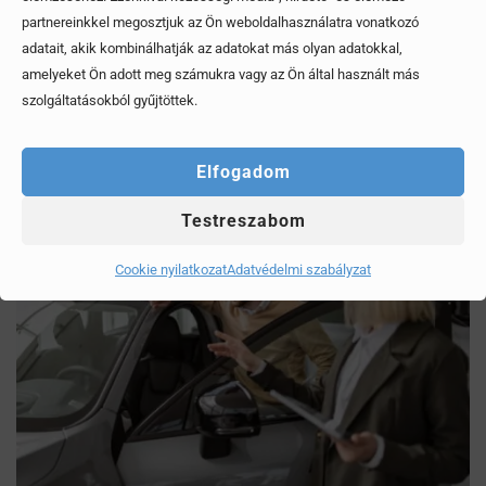
partnereinkkel megosztjuk az Ön weboldalhasználatra vonatkozó
Mítoszok, amiktől mi is csak fogjuk a fejünket
adatait, akik kombinálhatják az adatokat más olyan adatokkal,
amelyeket Ön adott meg számukra vagy az Ön által használt más
szolgáltatásokból gyűjtöttek.
Érdekel, elolvasom
Elfogadom
Testreszabom
Cookie nyilatkozat
Adatvédelmi szabályzat