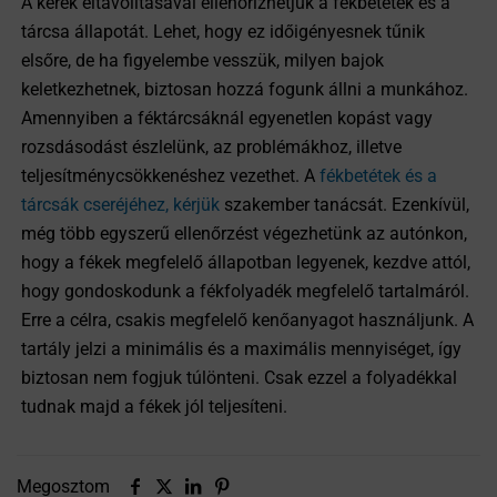
A kerék eltávolításával ellenőrizhetjük a fékbetétek és a
tárcsa állapotát. Lehet, hogy ez időigényesnek tűnik
elsőre, de ha figyelembe vesszük, milyen bajok
keletkezhetnek, biztosan hozzá fogunk állni a munkához.
Amennyiben a féktárcsáknál egyenetlen kopást vagy
rozsdásodást észlelünk, az problémákhoz, illetve
teljesítménycsökkenéshez vezethet. A
fékbetétek és a
tárcsák cseréjéhez, kérjük
szakember tanácsát. Ezenkívül,
még több egyszerű ellenőrzést végezhetünk az autónkon,
hogy a fékek megfelelő állapotban legyenek, kezdve attól,
hogy gondoskodunk a fékfolyadék megfelelő tartalmáról.
Erre a célra, csakis megfelelő kenőanyagot használjunk. A
tartály jelzi a minimális és a maximális mennyiséget, így
biztosan nem fogjuk túlönteni. Csak ezzel a folyadékkal
tudnak majd a fékek jól teljesíteni.
Megosztom