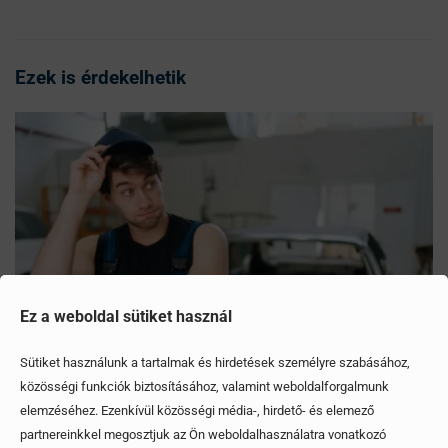
Ezek is érdekelhetik
Ez a weboldal sütiket használ
Sütiket használunk a tartalmak és hirdetések személyre szabásához,
közösségi funkciók biztosításához, valamint weboldalforgalmunk
elemzéséhez. Ezenkívül közösségi média-, hirdető- és elemező
Mítoszok, amiktől mi is csak fogjuk a fejünket
partnereinkkel megosztjuk az Ön weboldalhasználatra vonatkozó