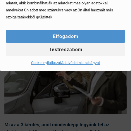
adatait, akik kombinálhatják az adatokat más olyan adatokkal,
Érdekel, elolvasom
amelyeket Ön adott meg számukra vagy az Ön által használt más
szolgáltatásokból gyűjtöttek.
Elfogadom
Testreszabom
Cookie nyilatkozat
Adatvédelmi szabályzat
Mi az a 3 kérdés, amit mindenképp tegyünk fel az