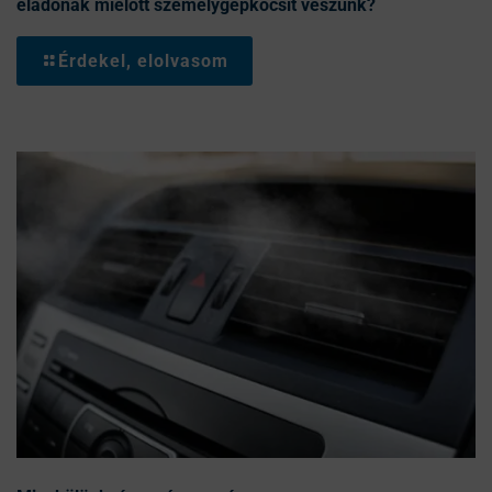
eladónak mielőtt személygépkocsit veszünk?
Érdekel, elolvasom