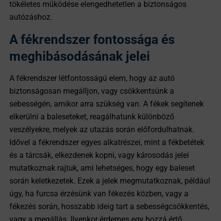
tökéletes működése elengedhetetlen a biztonságos
autózáshoz.
A fékrendszer fontossága és
meghibásodásának jelei
A fékrendszer létfontosságú elem, hogy az autó
biztonságosan megálljon, vagy csökkentsünk a
sebességén, amikor arra szükség van. A fékek segítenek
elkerülni a baleseteket, reagálhatunk különböző
veszélyekre, melyek az utazás során előfordulhatnak.
Idővel a fékrendszer egyes alkatrészei, mint a fékbetétek
és a tárcsák, elkezdenek kopni, vagy károsodás jelei
mutatkoznak rajtuk, ami lehetséges, hogy egy baleset
során keletkezetek. Ezek a jelek megmutatkoznak, például
úgy, ha furcsa érzésünk van fékezés közben, vagy a
fékezés során, hosszabb ideig tart a sebességcsökkentés,
vagy a megállás. Ilyenkor érdemes egy hozzá értő