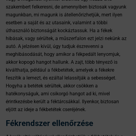
szakembert felkeresni, de amennyiben biztosak vagyunk
magunkban, mi magunk is átellenőrizhetjük, mert ilyen
esetben a saját és az utasaink, valamint a többi
úthasználó biztonságát kockáztassuk. Ha a fékek
hibásak, vagy sérültek, a műszerfalon ezt jelzi nekünk az
autó. A jelzésen kívül, úgy tudjuk észrevenni a
meghibásodását, hogy amikor a fékpedált lenyomjuk,
akkor kopogó hangot hallunk. A zajt, több tényező is
kiválthatja, például a fékbetétek, amelyek a fékekre
feszítik a lemezt, és ezáltal lelassítják a sebességet.
Hogyha a betétek sérültek, akkor csökken a
hatékonyságuk, ami csikorgó hangot ad ki, mivel
érintkezésbe került a féktárcsákkal. Ilyenkor, biztosan
eljött az ideje a fékbetétek cseréjének.
Fékrendszer ellenőrzése