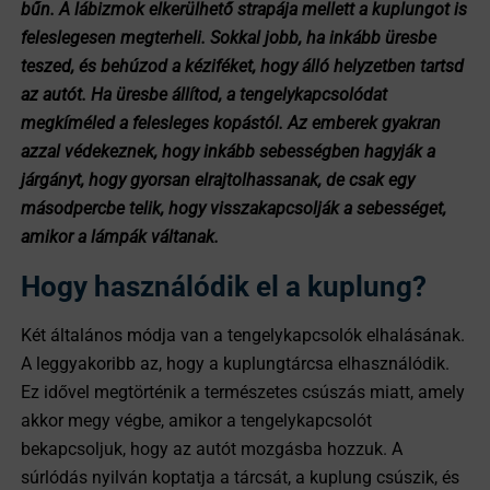
bűn. A lábizmok elkerülhető strapája mellett a kuplungot is
feleslegesen megterheli. Sokkal jobb, ha inkább üresbe
teszed, és behúzod a kéziféket, hogy álló helyzetben tartsd
az autót. Ha üresbe állítod, a tengelykapcsolódat
megkíméled a felesleges kopástól. Az emberek gyakran
azzal védekeznek, hogy inkább sebességben hagyják a
járgányt, hogy gyorsan elrajtolhassanak, de csak egy
másodpercbe telik, hogy visszakapcsolják a sebességet,
amikor a lámpák váltanak.
Hogy használódik el a kuplung?
Két általános módja van a tengelykapcsolók elhalásának.
A leggyakoribb az, hogy a kuplungtárcsa elhasználódik.
Ez idővel megtörténik a természetes csúszás miatt, amely
akkor megy végbe, amikor a tengelykapcsolót
bekapcsoljuk, hogy az autót mozgásba hozzuk. A
súrlódás nyilván koptatja a tárcsát, a kuplung csúszik, és