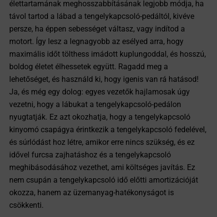
élettartamának meghosszabbításának legjobb módja, ha
távol tartod a lábad a tengelykapcsoló-pedáltól, kivéve
persze, ha éppen sebességet váltasz, vagy indítod a
motort. Így lesz a legnagyobb az esélyed arra, hogy
maximális időt tölthess imádott kuplungoddal, és hosszú,
boldog életet élhessetek együtt. Ragadd meg a
lehetőséget, és használd ki, hogy igenis van rá hatásod!
Ja, és még egy dolog: egyes vezetők hajlamosak úgy
vezetni, hogy a lábukat a tengelykapcsoló-pedálon
nyugtatják. Ez azt okozhatja, hogy a tengelykapcsoló
kinyomó csapágya érintkezik a tengelykapcsoló fedelével,
és súrlódást hoz létre, amikor erre nincs szükség, és ez
idővel furcsa zajhatáshoz és a tengelykapcsoló
meghibásodásához vezethet, ami költséges javítás. Ez
nem csupán a tengelykapcsoló idő előtti amortizációját
okozza, hanem az üzemanyag-hatékonyságot is
csökkenti.