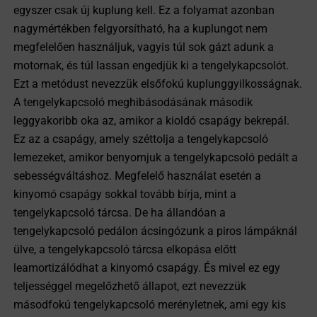
egyszer csak új kuplung kell. Ez a folyamat azonban
nagymértékben felgyorsítható, ha a kuplungot nem
megfelelően használjuk, vagyis túl sok gázt adunk a
motornak, és túl lassan engedjük ki a tengelykapcsolót.
Ezt a metódust nevezzük elsőfokú kuplunggyilkosságnak.
A tengelykapcsoló meghibásodásának második
leggyakoribb oka az, amikor a kioldó csapágy bekrepál.
Ez az a csapágy, amely széttolja a tengelykapcsoló
lemezeket, amikor benyomjuk a tengelykapcsoló pedált a
sebességváltáshoz. Megfelelő használat esetén a
kinyomó csapágy sokkal tovább bírja, mint a
tengelykapcsoló tárcsa. De ha állandóan a
tengelykapcsoló pedálon ácsingózunk a piros lámpáknál
ülve, a tengelykapcsoló tárcsa elkopása előtt
leamortizálódhat a kinyomó csapágy. És mivel ez egy
teljességgel megelőzhető állapot, ezt nevezzük
másodfokú tengelykapcsoló merényletnek, ami egy kis