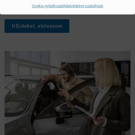
Cookie nyilatkozat
Adatvédelmi szabályzat
Mítoszok, amiktől mi is csak fogjuk a fejünket
Érdekel, elolvasom