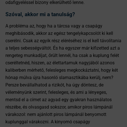
odafigyeléssel bizony elkerülhető lenne.
Szóval, akkor mi a tanulság?
A probléma az, hogy ha a tárcsa vagy a csapágy
meghibásodik, akkor az egész tengelykapcsolót ki kell
cserélni. Csak az egyik rész eléréséhez is el kell távolítania
a teljes sebességváltót. És ha egyszer már kifizetted azt a
rengeteg munkadíjat, őrült lennél, ha csak a kuplung felét
cseréltetnéd, hiszen, az élettartamuk nagyjából azonos
kaliberben mérhető, felesleges megkockáztatni, hogy két
hónap múlva újra hasonló slamasztikába kerülj, nem?
Persze bevállalhatod a rizikót, ha úgy döntesz, de
véleményünk szerint, felesleges, és ami a lényeges,
mentsd el a címet az agyad egy gyakran használatos
részébe, és olvasgasd sokszor, amikor piros lámpánál
várakozol: nem ajánlott piros lámpánál benyomott
kuplunggal várakozni. A kinyomó csapágy