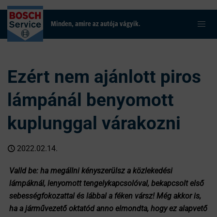
Minden, amire az autója vágyik.
Ezért nem ajánlott piros
lámpánál benyomott
kuplunggal várakozni
2022.02.14.
Valld be: ha megállni kényszerülsz a közlekedési
lámpáknál, lenyomott tengelykapcsolóval, bekapcsolt első
sebességfokozattal és lábbal a féken vársz! Még akkor is,
ha a járművezető oktatód anno elmondta, hogy ez alapvető