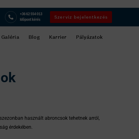
+36 62 554 013
Szerviz bejelentkezés
Időpont kérés
Galéria
Blog
Karrier
Pályázatok
sok
zezonban használt abroncsok tehetnek arról,
sság érdekében.