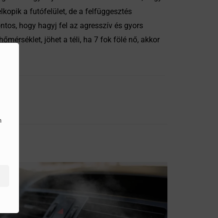
kopik a futófelület, de a felfüggesztés
ontos, hogy hagyj fel az agresszív és gyors
érséklet, jöhet a téli, ha 7 fok fölé nő, akkor
n