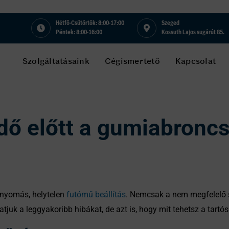
Hétfő-Csütörtök: 8:00-17:00
Szeged
Péntek: 8:00-16:00
Kossuth Lajos sugárút 85.
Szolgáltatásaink
Cégismertető
Kapcsolat
idő előtt a gumiabronc
 nyomás, helytelen
futómű beállítás
. Nemcsak a nem megfelelő s
atjuk a leggyakoribb hibákat, de azt is, hogy mit tehetsz a tartó