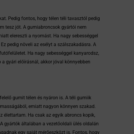
t. Pedig fontos, hogy télen téli tavasztól pedig
sem tesz jót. A gumiabroncsok gyártói nem
miatt elereszti a nyomást. Ha nagy sebességgel
Ez pedig növeli az esélyt a szálszakadásra. A
 futófelületet. Ha nagy sebességgel kanyarodsz,
a gyári előírásnál, akkor jóval könnyebben
elő gumit télen és nyáron is. A téli gumiik
galmasságából, emiatt nagyon könnyen szakad.
az élettartam. Ha csak az egyik abroncs kopik,
A gyártók általában a vezetőoldali ülés oldalán
 magadnak egy saját mérőeszközt is. Fontos, hogy