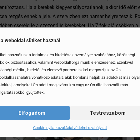
ntíroztass. Ha a kerekek kiegyensúlyozatlanok, akkor idő előtt el
csa rezgés ennek a jele. A szervizben ezt hamar helyre teszik. F
ben cseréld le a szezonális kerekeket. Ha 7 fok alá csökken a hőm
 a weboldal sütiket használ
iket használunk a tartalmak és hirdetések személyre szabásához, közösségi
kciók biztosításához, valamint weboldalforgalmunk elemzéséhez. Ezenkívül
össégi média-, hirdető- és elemező partnereinkkel megosztjuk az Ön
oldalhasználatra vonatkozó adatait, akik kombinálhatják az adatokat más olya
tokkal, amelyeket Ön adott meg számukra vagy az Ön által használt más
lgáltatásokból gyűjtöttek.
Elfogadom
Testreszabom
Cookie nyilatkozat
Adatvédelmi szabályzat