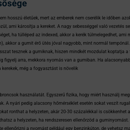
csősége
em hosszú életűek, mert az emberek nem cserélik le időben azoka
özül, ami károsítja a kereket. A nagy sebességgel való vezetés 
get, ha túlléped az indexed, akkor a kerék túlmelegedhet, ami 
), akkor a gumit érő ütés jóval nagyobb, mint normál tempónál. 
rosszat tesznek a gumiknak, hiszen mindkét mozdulat koptatja a
ig figyelj arra, mekkora nyomás van a gumiban. Ha alacsonyabb 
 kerekek, még a fogyasztást is növelik
oncsok használatát. Egyszerű fizika, hogy miért használj megfel
k. A nyári pedig alacsony hőmérséklet esetén sokat veszít ru
okat ronthat a helyzeten, akár 20-30 százalékkal is csökkenhet 
íthatsz a helyzeten, ha rendszeresen ellenőrzöd a guminyomást. 
tente ellenőrizni a nyomást például egy benzinkúton, de vehetsz