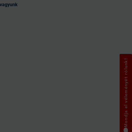
t vagyunk
Mondja el véleményét rólunk!