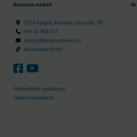
Keressen minket!
It
6724 Szeged, Kossuth Lajos sgrt. 85.
+36 62 554 013
szerviz@ka-autoszerviz.hu
ka-autoszerviz.hu
Adatvédelmi szabályzat
Cookie nyilatkozat