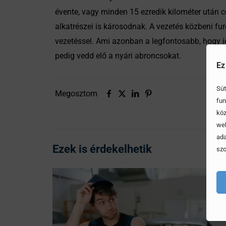
évente, vagy minden 15 ezredik kilométer után ce
alkatrészei is károsodnak. A vezetés közbeni fur
vezetéssel. Ami azonban a legfontosabb, hogy idő
pedig vedd elő a nyári abroncsokat.
Ez
Süt
Megosztom
fun
köz
web
ada
Ezek is érdekelhetik
szo