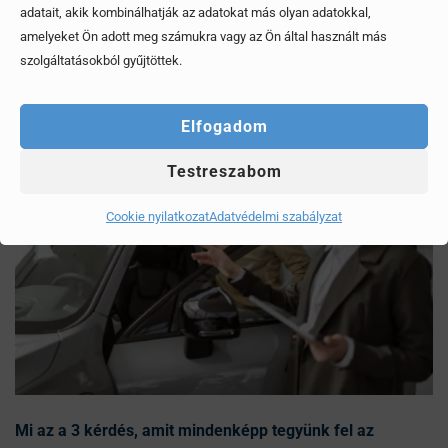
adatait, akik kombinálhatják az adatokat más olyan adatokkal,
Érdekel, elolvasom
amelyeket Ön adott meg számukra vagy az Ön által használt más
szolgáltatásokból gyűjtöttek.
Elfogadom
Testreszabom
Cookie nyilatkozat
Adatvédelmi szabályzat
Mi az a 3 kérdés, amit mindenképp tegyünk fel az