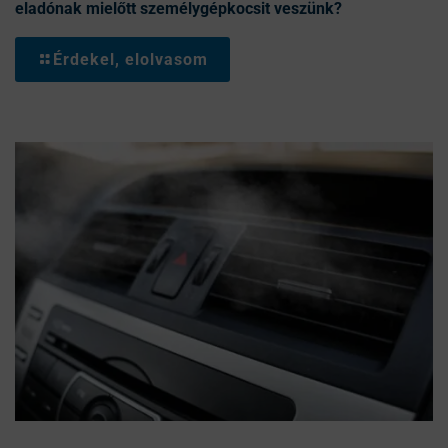
eladónak mielőtt személygépkocsit veszünk?
Érdekel, elolvasom