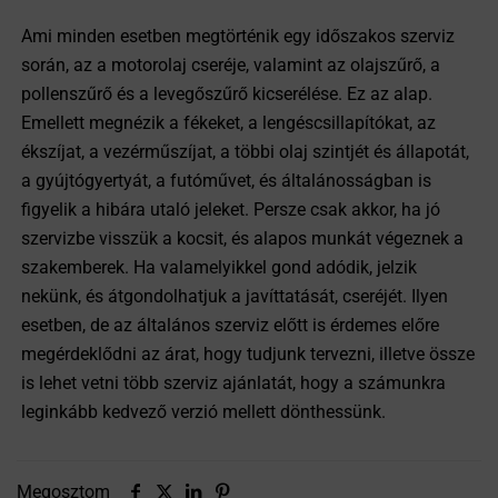
Ami minden esetben megtörténik egy időszakos szerviz
során, az a motorolaj cseréje, valamint az olajszűrő, a
pollenszűrő és a levegőszűrő kicserélése. Ez az alap.
Emellett megnézik a fékeket, a lengéscsillapítókat, az
ékszíjat, a vezérműszíjat, a többi olaj szintjét és állapotát,
a gyújtógyertyát, a futóművet, és általánosságban is
figyelik a hibára utaló jeleket. Persze csak akkor, ha jó
szervizbe visszük a kocsit, és alapos munkát végeznek a
szakemberek. Ha valamelyikkel gond adódik, jelzik
nekünk, és átgondolhatjuk a javíttatását, cseréjét. Ilyen
esetben, de az általános szerviz előtt is érdemes előre
megérdeklődni az árat, hogy tudjunk tervezni, illetve össze
is lehet vetni több szerviz ajánlatát, hogy a számunkra
leginkább kedvező verzió mellett dönthessünk.
Megosztom