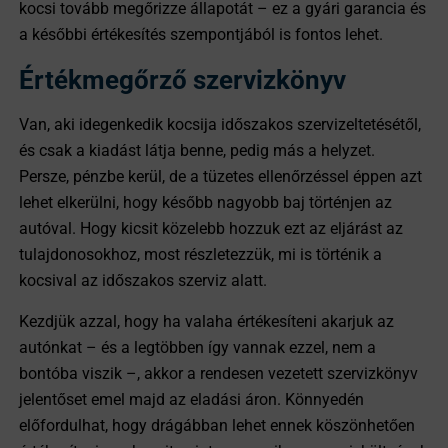
kocsi tovább megőrizze állapotát – ez a gyári garancia és
a későbbi értékesítés szempontjából is fontos lehet.
Értékmegőrző szervizkönyv
Van, aki idegenkedik kocsija időszakos szervizeltetésétől,
és csak a kiadást látja benne, pedig más a helyzet.
Persze, pénzbe kerül, de a tüzetes ellenőrzéssel éppen azt
lehet elkerülni, hogy később nagyobb baj történjen az
autóval. Hogy kicsit közelebb hozzuk ezt az eljárást az
tulajdonosokhoz, most részletezzük, mi is történik a
kocsival az időszakos szerviz alatt.
Kezdjük azzal, hogy ha valaha értékesíteni akarjuk az
autónkat – és a legtöbben így vannak ezzel, nem a
bontóba viszik –, akkor a rendesen vezetett szervizkönyv
jelentőset emel majd az eladási áron. Könnyedén
előfordulhat, hogy drágábban lehet ennek köszönhetően