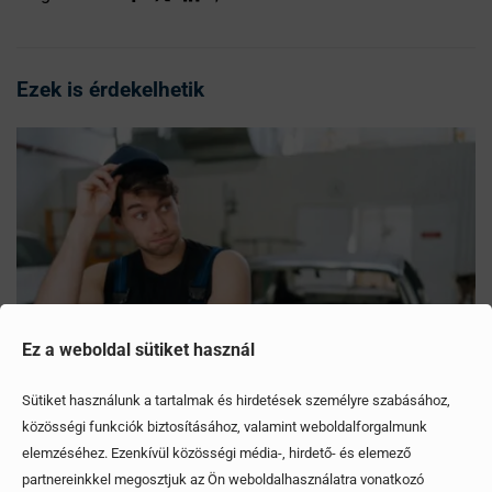
Ezek is érdekelhetik
Ez a weboldal sütiket használ
Sütiket használunk a tartalmak és hirdetések személyre szabásához,
közösségi funkciók biztosításához, valamint weboldalforgalmunk
elemzéséhez. Ezenkívül közösségi média-, hirdető- és elemező
Mítoszok, amiktől mi is csak fogjuk a fejünket
partnereinkkel megosztjuk az Ön weboldalhasználatra vonatkozó