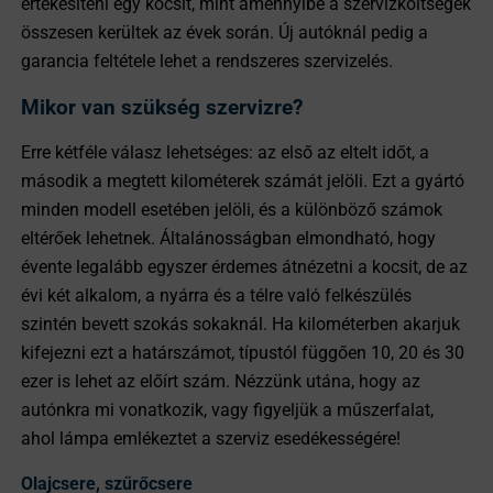
értékesíteni egy kocsit, mint amennyibe a szervizköltségek
összesen kerültek az évek során. Új autóknál pedig a
garancia feltétele lehet a rendszeres szervizelés.
Mikor van szükség szervizre?
Erre kétféle válasz lehetséges: az első az eltelt időt, a
második a megtett kilométerek számát jelöli. Ezt a gyártó
minden modell esetében jelöli, és a különböző számok
eltérőek lehetnek. Általánosságban elmondható, hogy
évente legalább egyszer érdemes átnézetni a kocsit, de az
évi két alkalom, a nyárra és a télre való felkészülés
szintén bevett szokás sokaknál. Ha kilométerben akarjuk
kifejezni ezt a határszámot, típustól függően 10, 20 és 30
ezer is lehet az előírt szám. Nézzünk utána, hogy az
autónkra mi vonatkozik, vagy figyeljük a műszerfalat,
ahol lámpa emlékeztet a szerviz esedékességére!
Olajcsere, szűrőcsere