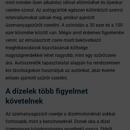
mint minden ilyen alkatrész idővel eltömődhet és ilyenkor
cserére szorul. Az autógyártók egészen különböző szerviz
intervallumokat adnak meg, amikor ajánlott
üzemanyagszűrőt cserélni. A szóródás a 30 ezer és a 100
ezer kilométer között van. Mégis amit érdemes figyelembe
venni: az elmulasztott csere miatt bekövetkező
meghibásodások kijavításának költsége
nagyságrendekkel lehet nagyobb, mint egy szűrőcsere
ára. Autószerelők tapasztalatai alapján ha rendszeresen
kis távolságokon használjuk az autónkat, akár évente
erősen ajánlott szűrőt cserélni.
A dízelek több figyelmet
követelnek
Az üzemanyagszűrő cseréje a dízelmotoroknál sokkal
fontosabb, mint a benzineseknél. Ennek oka a dízel
üzemanyag tulajdonságaira vezethető vissza. Ebből