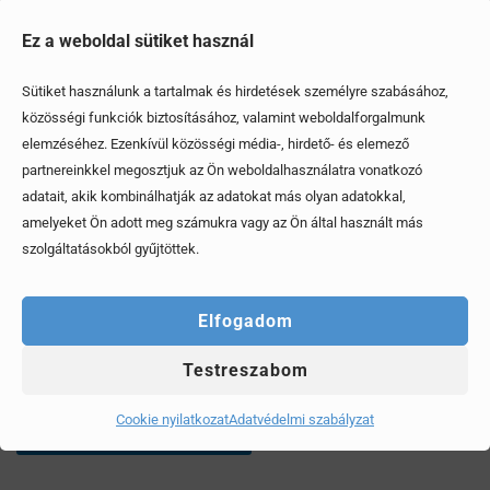
Ez a weboldal sütiket használ
Sütiket használunk a tartalmak és hirdetések személyre szabásához,
közösségi funkciók biztosításához, valamint weboldalforgalmunk
elemzéséhez. Ezenkívül közösségi média-, hirdető- és elemező
partnereinkkel megosztjuk az Ön weboldalhasználatra vonatkozó
adatait, akik kombinálhatják az adatokat más olyan adatokkal,
amelyeket Ön adott meg számukra vagy az Ön által használt más
szolgáltatásokból gyűjtöttek.
Elfogadom
Mi az a 3 kérdés, amit mindenképp tegyünk fel az
Testreszabom
eladónak mielőtt személygépkocsit veszünk?
Cookie nyilatkozat
Adatvédelmi szabályzat
Érdekel, elolvasom