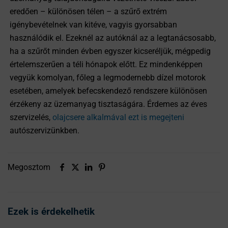
eredően – különösen télen – a szűrő extrém
igénybevételnek van kitéve, vagyis gyorsabban
használódik el. Ezeknél az autóknál az a legtanácsosabb,
ha a szűrőt minden évben egyszer kicseréljük, mégpedig
értelemszerűen a téli hónapok előtt. Ez mindenképpen
vegyük komolyan, főleg a legmodernebb dízel motorok
esetében, amelyek befecskendező rendszere különösen
érzékeny az üzemanyag tisztaságára. Érdemes az éves
szervizelés,
olajcsere alkalmával ezt is megejteni
autószervizünkben.
Megosztom
Ezek is érdekelhetik