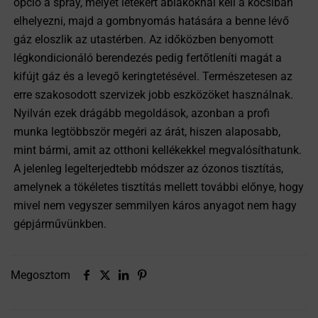
opció a spray, melyet letekert ablakoknál kell a kocsiban
elhelyezni, majd a gombnyomás hatására a benne lévő
gáz eloszlik az utastérben. Az időközben benyomott
légkondicionáló berendezés pedig fertőtleníti magát a
kifújt gáz és a levegő keringtetésével. Természetesen az
erre szakosodott szervizek jobb eszközöket használnak.
Nyilván ezek drágább megoldások, azonban a profi
munka legtöbbször megéri az árát, hiszen alaposabb,
mint bármi, amit az otthoni kellékekkel megvalósíthatunk.
A jelenleg legelterjedtebb módszer az ózonos tisztítás,
amelynek a tökéletes tisztítás mellett további előnye, hogy
mivel nem vegyszer semmilyen káros anyagot nem hagy
gépjárművünkben.
Megosztom