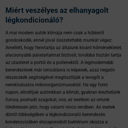
Miért veszélyes az elhanyagolt
légkondicionáló?
A mai modern autók klímája nem csak a hűtésről
gondoskodik, ennél jóval összetettebb munkát végez.
Amellett, hogy fenntartja az általunk kívánt hőmérsékletet,
alacsonyabb páratartalmat biztosít, továbbá tisztán tartja
az utasteret a portól és a pollenektől. A legmodernebb
berendezések már ionizálásra is képesek, azaz negatív
részecskék segítségével megtisztítják a levegőt a
nemkívánatos mikroorganizmusoktól. Ha egy forró
napon, elindítjuk autónkban a klímát, gyakran érezhetünk
furcsa, poshadt szagokat, nos, ez esetben az orrunk
tökéletesen jelzi, hogy valami nincs rendben. Az esetek
döntő többségében a légkondicionáló berendezés
kondenzvizében elszaporodott baktérium okozza a