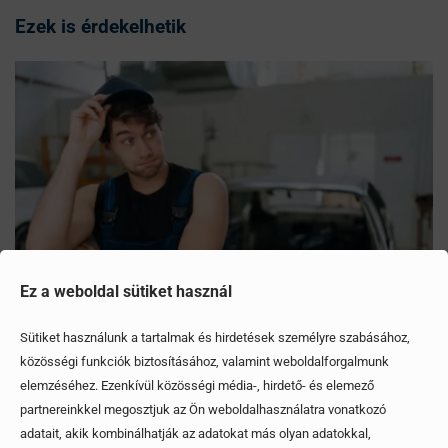
Ezek is érdekelhetik
Ez a weboldal sütiket használ
Sütiket használunk a tartalmak és hirdetések személyre szabásához,
közösségi funkciók biztosításához, valamint weboldalforgalmunk
Mítoszok, amiktől mi is csak fogjuk a fejünket
elemzéséhez. Ezenkívül közösségi média-, hirdető- és elemező
partnereinkkel megosztjuk az Ön weboldalhasználatra vonatkozó
Érdekel, elolvasom
adatait, akik kombinálhatják az adatokat más olyan adatokkal,