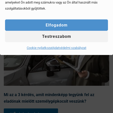
amelyeket Ön adott meg számukra vagy az Ön által használt más
szolgáltatásokból gyűjtöttek.
Elfogadom
Testreszabom
Cookie nyilatkozat
Adatvédelmi szabályzat
Mi az a 3 kérdés, amit mindenképp tegyünk fel az
eladónak mielőtt személygépkocsit veszünk?