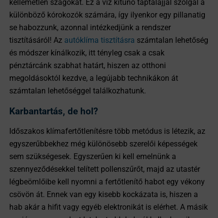
kellemetlen szagokat. Ez a víz kitűnő táptalajjal szolgál a
különböző kórokozók számára, így ilyenkor egy pillanatig
se habozzunk, azonnal intézkedjünk a rendszer
tisztításáról! Az
autóklíma tisztításra
számtalan lehetőség
és módszer kínálkozik, itt tényleg csak a csak
pénztárcánk szabhat határt, hiszen az otthoni
megoldásoktól kezdve, a legújabb technikákon át
számtalan lehetőséggel találkozhatunk.
Karbantartás, de hol?
Időszakos klímafertőtlenítésre több metódus is létezik, az
egyszerűbbekhez még különösebb szerelői képességek
sem szükségesek. Egyszerűen ki kell emelnünk a
szennyeződésekkel telített pollenszűrőt, majd az utastér
légbeömlőibe kell nyomni a fertőtlenítő habot egy vékony
csövön át. Ennek van egy kisebb kockázata is, hiszen a
hab akár a hifit vagy egyéb elektronikát is elérhet. A másik