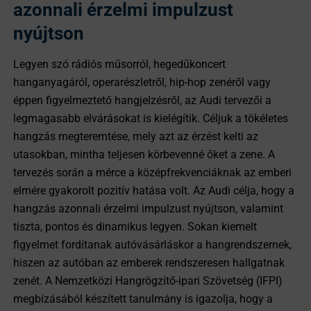
azonnali érzelmi impulzust
nyújtson
Legyen szó rádiós műsorról, hegedűkoncert
hanganyagáról, operarészletről, hip-hop zenéről vagy
éppen figyelmeztető hangjelzésről, az Audi tervezői a
legmagasabb elvárásokat is kielégítik. Céljuk a tökéletes
hangzás megteremtése, mely azt az érzést kelti az
utasokban, mintha teljesen körbevenné őket a zene. A
tervezés során a mérce a középfrekvenciáknak az emberi
elmére gyakorolt pozitív hatása volt. Az Audi célja, hogy a
hangzás azonnali érzelmi impulzust nyújtson, valamint
tiszta, pontos és dinamikus legyen. Sokan kiemelt
figyelmet fordítanak autóvásárláskor a hangrendszernek,
hiszen az autóban az emberek rendszeresen hallgatnak
zenét. A Nemzetközi Hangrögzítő-ipari Szövetség (IFPI)
megbízásából készített tanulmány is igazolja, hogy a