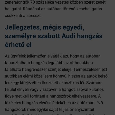
zenerajongók 70 százaléka vezetés közben szeret zenét
hallgatni. Ráadásul az autóban történő zenehallgatás
csökkenti a stresszt.
Jellegzetes, mégis egyedi,
személyre szabott Audi hangzás
érhető el
Az ügyfelek jellemzően elvárják azt, hogy az autóban
tapasztalható hangzás legalább az otthonukban
található hangrendszer szintjét elérje. Természetesen ezt
autókban elérni közel sem könnyű, hiszen az autók belső
tere egy kifejezetten összetett akusztikus tér. Számos
felület elnyeli vagy visszaveri a hangot, szóval különös
figyelmet kell fordítani a hangszórók elhelyezésére. A
tökéletes hangzás elérése érdekében az autókban lévő
hangszórók mindegyike saját teljesítményszinttel