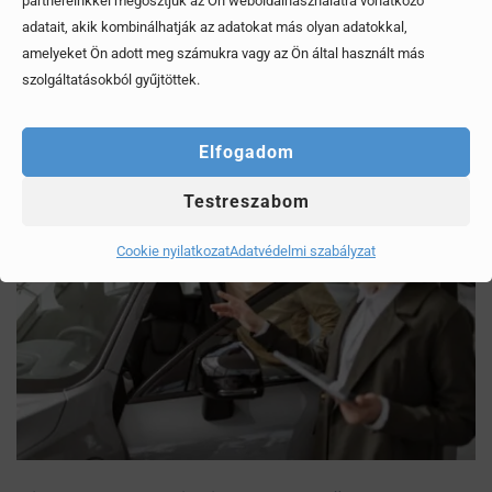
partnereinkkel megosztjuk az Ön weboldalhasználatra vonatkozó
Mítoszok, amiktől mi is csak fogjuk a fejünket
adatait, akik kombinálhatják az adatokat más olyan adatokkal,
amelyeket Ön adott meg számukra vagy az Ön által használt más
Érdekel, elolvasom
szolgáltatásokból gyűjtöttek.
Elfogadom
Testreszabom
Cookie nyilatkozat
Adatvédelmi szabályzat