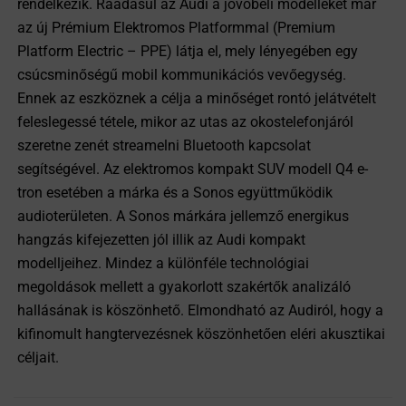
rendelkezik. Ráadásul az Audi a jövőbeli modelleket már
az új Prémium Elektromos Platformmal (Premium
Platform Electric – PPE) látja el, mely lényegében egy
csúcsminőségű mobil kommunikációs vevőegység.
Ennek az eszköznek a célja a minőséget rontó jelátvételt
feleslegessé tétele, mikor az utas az okostelefonjáról
szeretne zenét streamelni Bluetooth kapcsolat
segítségével. Az elektromos kompakt SUV modell Q4 e-
tron esetében a márka és a Sonos együttműködik
audioterületen. A Sonos márkára jellemző energikus
hangzás kifejezetten jól illik az Audi kompakt
modelljeihez. Mindez a különféle technológiai
megoldások mellett a gyakorlott szakértők analizáló
hallásának is köszönhető. Elmondható az Audiról, hogy a
kifinomult hangtervezésnek köszönhetően eléri akusztikai
céljait.