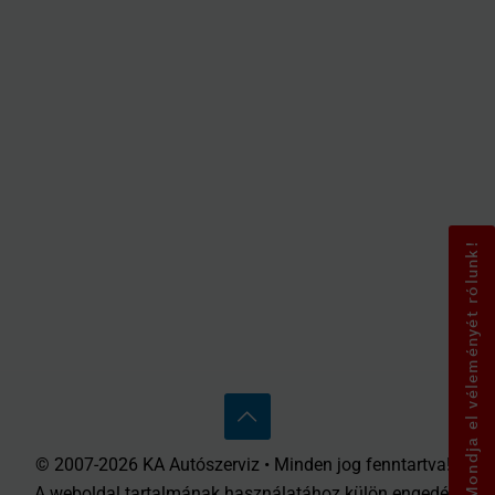
Mondja el véleményét rólunk!
© 2007-2026 KA Autószerviz • Minden jog fenntartva! •
A weboldal tartalmának használatához külön engedély