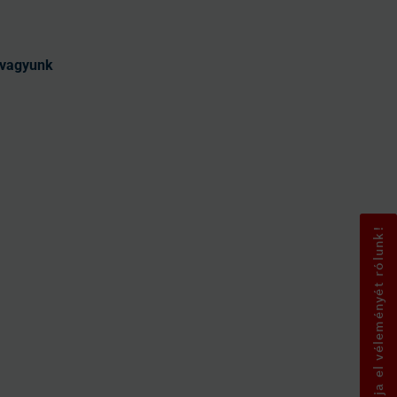
t vagyunk
Mondja el véleményét rólunk!