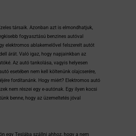
zeles társaik. Azonban azt is elmondhatjuk,
 legkisebb fogyasztású benzines autóval
y elektromos ablakemelővel felszerelt autót
ell árát. Való igaz, hogy napjainkban az
tóké. Az autó tankolása, vagyis helyesen
utó esetében nem kell költenünk olajcserére,
éjére fordítanánk. Hogy miért? Elektromos autó
zek nem részei egy e-autónak. Egy ilyen kocsi
etünk benne, hogy az üzemeltetés jóval
gtön egy Teslába szállni ahhoz, hogy a nem