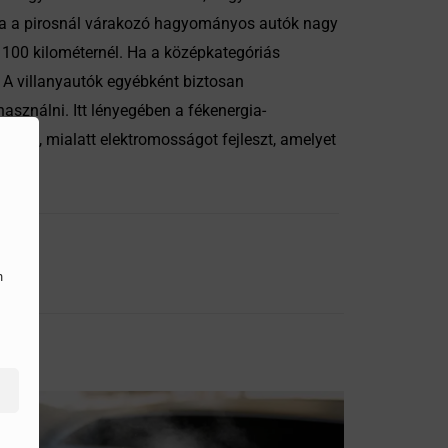
ja a pirosnál várakozó hagyományos autók nagy
100 kilométernél. Ha a középkategóriás
. A villanyautók egyébként biztosan
sználni. Itt lényegében a fékenergia-
erőt, mialatt elektromosságot fejleszt, amelyet
n