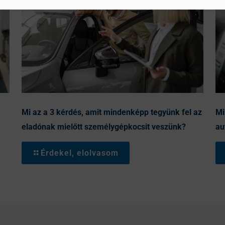
Mi az a 3 kérdés, amit mindenképp tegyünk fel az
Mi
eladónak mielőtt személygépkocsit veszünk?
au
Érdekel, elolvasom