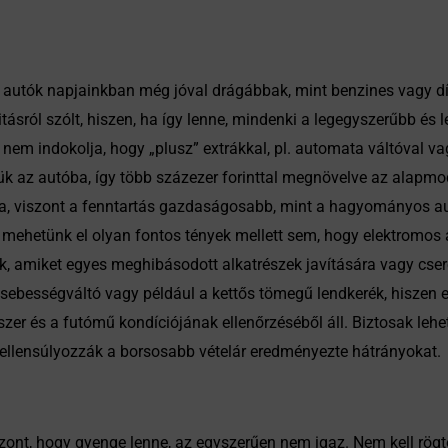
s autók napjainkban még jóval drágábbak, mint benzines vagy dí
ásról szólt, hiszen, ha így lenne, mindenki a legegyszerűbb és
m indokolja, hogy „plusz” extrákkal, pl. automata váltóval vag
ük az autóba, így több százezer forinttal megnövelve az alapmod
a, viszont a fenntartás gazdaságosabb, mint a hagyományos au
 mehetünk el olyan fontos tények mellett sem, hogy elektromos a
k, amiket egyes meghibásodott alkatrészek javítására vagy cser
 sebességváltó vagy például a kettős tömegű lendkerék, hiszen e
szer és a futómű kondíciójának ellenőrzéséből áll. Biztosak leh
ellensúlyozzák a borsosabb vételár eredményezte hátrányokat.
viszont, hogy gyenge lenne, az egyszerűen nem igaz. Nem kell rö