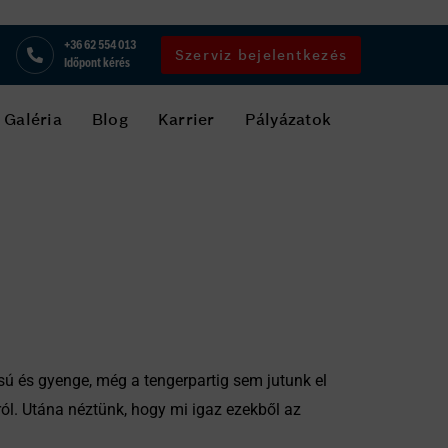
+36 62 554 013
Szerviz bejelentkezés
Időpont kérés
Galéria
Blog
Karrier
Pályázatok
ssú és gyenge, még a tengerpartig sem jutunk el
ról. Utána néztünk, hogy mi igaz ezekből az