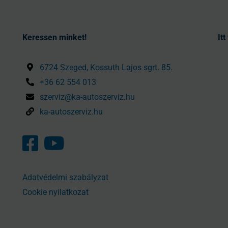
Keressen minket!
It
6724 Szeged, Kossuth Lajos sgrt. 85.
+36 62 554 013
szerviz@ka-autoszerviz.hu
ka-autoszerviz.hu
Adatvédelmi szabályzat
Cookie nyilatkozat