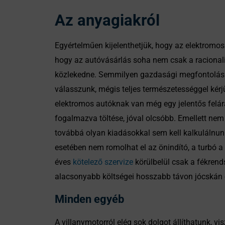
Az anyagiakról
Egyértelműen kijelenthetjük, hogy az elektromo
hogy az autóvásárlás soha nem csak a racionalit
közlekedne. Semmilyen gazdasági megfontolás ne
válasszunk, mégis teljes természetességgel kérj
elektromos autóknak van még egy jelentős felár
fogalmazva töltése, jóval olcsóbb. Emellett nem
továbbá olyan kiadásokkal sem kell kalkulálnun
esetében nem romolhat el az önindító, a turbó a
éves
kötelező szervize
körülbelül csak a fékrend
alacsonyabb költségei hosszabb távon jócskán 
Minden egyéb
A villanymotorról elég sok dolgot állíthatunk, 