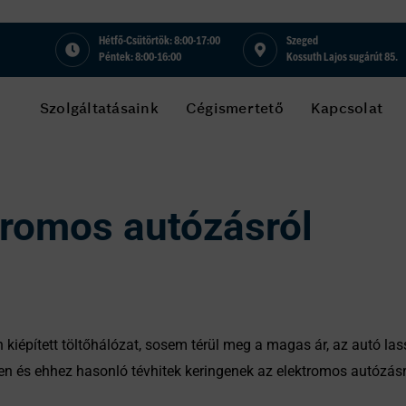
Hétfő-Csütörtök: 8:00-17:00
Szeged
Péntek: 8:00-16:00
Kossuth Lajos sugárút 85.
Szolgáltatásaink
Cégismertető
Kapcsolat
tromos autózásról
 kiépített töltőhálózat, sosem térül meg a magas ár, az autó la
lyen és ehhez hasonló tévhitek keringenek az elektromos autózás