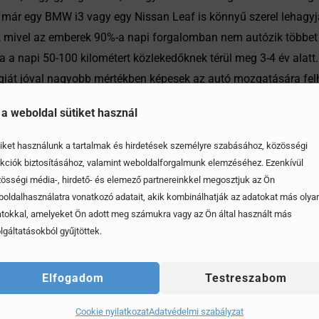
 már egy BMW i3 vagy egy Nissan Leaf is könnyű szerel lehagy
, mivel az emberek 90%-a napi forgalomban nem autózik többet 
ára a napi 50-100 kilométert közlekedőknek térül meg 3-4 év alatt
giát jóval nagyobb mértékben képesek az autó mozgatására felha
áskor egy generátort hoznak működésbe. Ez garantálja a lassító 
 a weboldal sütiket használ
iket használunk a tartalmak és hirdetések személyre szabásához, közösségi
kciók biztosításához, valamint weboldalforgalmunk elemzéséhez. Ezenkívül
össégi média-, hirdető- és elemező partnereinkkel megosztjuk az Ön
oldalhasználatra vonatkozó adatait, akik kombinálhatják az adatokat más olya
tokkal, amelyeket Ön adott meg számukra vagy az Ön által használt más
lgáltatásokból gyűjtöttek.
Elfogadom
Testreszabom
Cookie nyilatkozat
Adatvédelmi szabályzat