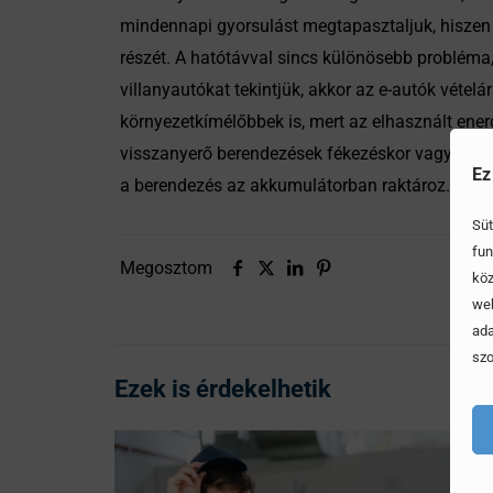
mindennapi gyorsulást megtapasztaljuk, hiszen
részét. A hatótávval sincs különösebb probléma
villanyautókat tekintjük, akkor az e-autók vétel
környezetkímélőbbek is, mert az elhasznált ener
visszanyerő berendezések fékezéskor vagy lassít
Ez
a berendezés az akkumulátorban raktároz.
Süt
fun
Megosztom
köz
web
ada
szo
Ezek is érdekelhetik