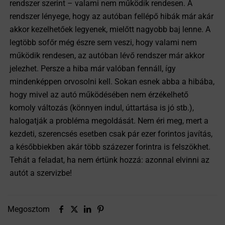
rendszer szerint – valami nem működik rendesen. A
rendszer lényege, hogy az autóban fellépő hibák már akár
akkor kezelhetőek legyenek, mielőtt nagyobb baj lenne. A
legtöbb sofőr még észre sem veszi, hogy valami nem
működik rendesen, az autóban lévő rendszer már akkor
jelezhet. Persze a hiba már valóban fennáll, így
mindenképpen orvosolni kell. Sokan esnek abba a hibába,
hogy mivel az autó működésében nem érzékelhető
komoly változás (könnyen indul, úttartása is jó stb.),
halogatják a probléma megoldását. Nem éri meg, mert a
kezdeti, szerencsés esetben csak pár ezer forintos javítás,
a későbbiekben akár több százezer forintra is felszökhet.
Tehát a feladat, ha nem értünk hozzá: azonnal elvinni az
autót a szervizbe!
Megosztom