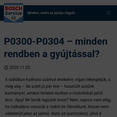
Minden, amire az autója vágyik.
P0300-P0304 – minden
rendben a gyújtással?
2020.11.02.
A rádióban hallható számot énekelve, vígan tekergetjük, a
még alig – de azért jó pár éve – használt autónk
kormányát, amikor hirtelen kivillan a motorhibát jelző
ikon. Ajjaj! Mi tévők legyünk most? Nem, sajnos nem elég,
ha halkabbra vesszük a rádiót és félreállunk, hiszen nem
véletlenül jelez az jármű. Irány az autószerviz, ahol a