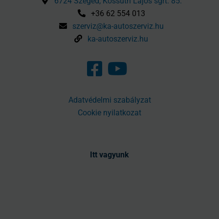
6724 Szeged, Kossuth Lajos sgrt. 85.
+36 62 554 013
szerviz@ka-autoszerviz.hu
ka-autoszerviz.hu
Adatvédelmi szabályzat
Cookie nyilatkozat
Itt vagyunk