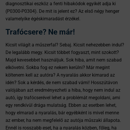
diagnosztikai eszköz a fenti hibakódok egyikét adja ki
(P0300-P0304). De mit is jelent ez? Az első négy henger
valamelyike égéskimaradást érzékel.
Trafócsere? Ne már!
Kicsit világít a műszerfal? Sebaj. Kicsit nehezebben indul?
De legalább megy. Kicsit többet fogyaszt, mint szokott?
Majd kevesebbet használjuk. Sok hiba, amit nem szabad
elkövetni. Sokba fog ez nekem kerülni? Már megint
költenem kell az autóra? A nyaralás akkor kimarad az
idén? Sok a kérdés, de nem szabad várni! Hosszútávon
valójában azt eredményezheti a hiba, hogy nem indul az
autó, így trafócserével lehet a problémát megoldani, ami
egy rendkívül drága mulatság. Ebben az esetben lehet,
hogy elmarad a nyaralás, bár egyébként is mivel menne
az ember, ha nem megfelelő az autója műszaki állapota.
Ennél is rosszabb eset, ha a nyaralás közben, főleg, ha