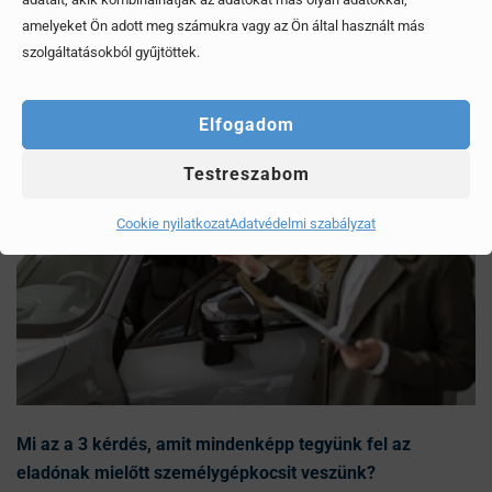
Érdekel, elolvasom
amelyeket Ön adott meg számukra vagy az Ön által használt más
szolgáltatásokból gyűjtöttek.
Elfogadom
Testreszabom
Cookie nyilatkozat
Adatvédelmi szabályzat
Mi az a 3 kérdés, amit mindenképp tegyünk fel az
eladónak mielőtt személygépkocsit veszünk?