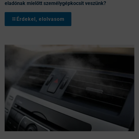
eladónak mielőtt személygépkocsit veszünk?
Érdekel, elolvasom