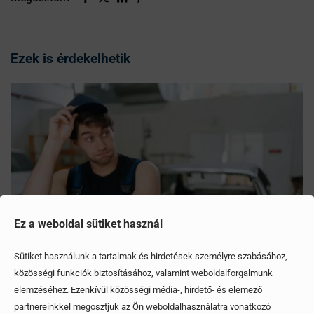
Ezek is érdekelhetik
Ez a weboldal sütiket használ
Sütiket használunk a tartalmak és hirdetések személyre szabásához,
közösségi funkciók biztosításához, valamint weboldalforgalmunk
elemzéséhez. Ezenkívül közösségi média-, hirdető- és elemező
Mítoszok, amiktől mi is csak fogjuk a fejünket
partnereinkkel megosztjuk az Ön weboldalhasználatra vonatkozó