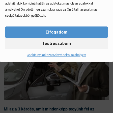
adatait, akik kombinálhatják az adatokat más olyan adatokkal,
Érdekel, elolvasom
amelyeket Ön adott meg számukra vagy az Ön által használt más
szolgáltatásokból gyűjtöttek.
Elfogadom
Testreszabom
Cookie nyilatkozat
Adatvédelmi szabályzat
Mi az a 3 kérdés, amit mindenképp tegyünk fel az