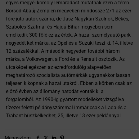
egyes megyéi komoly lemaradást mutatnak ezen a téren.
Borsod-Abaúj-Zemplén megyében mindössze 271 az ezer
főre jutó autók száma, de Jász-Nagykun-Szolnok, Békés,
Szabolcs-Szatmár és Hajdú-Bihar megyében sem
emelkedik 300 fölé ez az érték. A hazai személyautó-park
negyedét két márka, az Opel és a Suzuki teszi ki, 14, illetve
12 százalékkal. A második negyeden további három
márka, a Volkswagen, a Ford és a Renault osztozik. Az
utcaképet egészen az ezredfordulóig alapvetően
meghatározó szocialista autómárkák ugyanakkor lassan
teljesen kikopnak a hazai utakról. Ebben a körben csak az
előző évben az állomány hatodát vonták ki a
forgalomból. Az 1990-ig gyártott modelleket vizsgálva
tízezer feletti példányszámmal immár csak a Lada és a
Trabant büszkélkedhet, 25, illetve 13 ezer példánnyal.
Megosztom