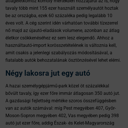
átlagéletkorhoz komoly mértékben hozzájárul az is, hogy
tavaly több mint 155 ezer használt személyautót hoztak
be az országba, ezek 60 százaléka pedig legalább 10
éves volt. A cég szerint idén várhatóan további tízezerrel
nő majd az újautó-eladások volumene, azonban az átlag
életkor csökkenéséhez ez sem lesz elegendő. Ahhoz a
használtautó-import korösszetételének is változnia kell,
amit csakis a jelenlegi szabályozás módosításával, a
fiatalabb autók behozatalának ösztönzésével lehet elérni.
Négy lakosra jut egy autó
A hazai személygépjármű-park közel öt százalékkal
bővült tavaly, így ezer főre immár átlagosan 350 autó jut.
A gazdasági fejlettség mértéke szoros összefüggésben
van az autók számával: míg Pest megyében 407, Győr-
Moson-Sopron megyében 402, Vas megyében pedig 398
autó jut ezer főre, addig Észak- és Kelet-Magyarország