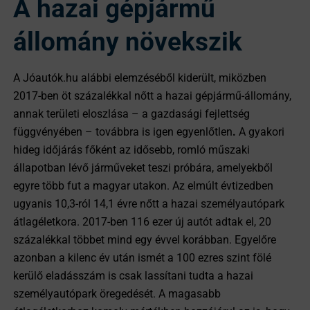
A hazai gépjármű
állomány növekszik
A Jóautók.hu alábbi elemzéséből kiderült, miközben
2017-ben öt százalékkal nőtt a hazai gépjármű-állomány,
annak területi eloszlása – a gazdasági fejlettség
függvényében – továbbra is igen egyenlőtlen
.
A gyakori
hideg időjárás főként az idősebb, romló műszaki
állapotban lévő járműveket teszi próbára, amelyekből
egyre több fut a magyar utakon. Az elmúlt évtizedben
ugyanis 10,3-ról 14,1 évre nőtt a hazai személyautópark
átlagéletkora. 2017-ben 116 ezer új autót adtak el, 20
százalékkal többet mind egy évvel korábban. Egyelőre
azonban a kilenc év után ismét a 100 ezres szint fölé
kerülő eladásszám is csak lassítani tudta a hazai
személyautópark öregedését. A magasabb