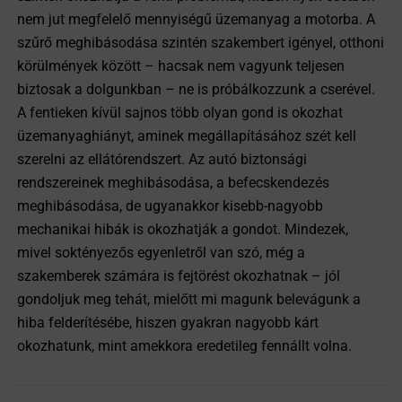
nem jut megfelelő mennyiségű üzemanyag a motorba. A
szűrő meghibásodása szintén szakembert igényel, otthoni
körülmények között – hacsak nem vagyunk teljesen
biztosak a dolgunkban – ne is próbálkozzunk a cserével.
A fentieken kívül sajnos több olyan gond is okozhat
üzemanyaghiányt, aminek megállapításához szét kell
szerelni az ellátórendszert. Az autó biztonsági
rendszereinek meghibásodása, a befecskendezés
meghibásodása, de ugyanakkor kisebb-nagyobb
mechanikai hibák is okozhatják a gondot. Mindezek,
mivel soktényezős egyenletről van szó, még a
szakemberek számára is fejtörést okozhatnak – jól
gondoljuk meg tehát, mielőtt mi magunk belevágunk a
hiba felderítésébe, hiszen gyakran nagyobb kárt
okozhatunk, mint amekkora eredetileg fennállt volna.