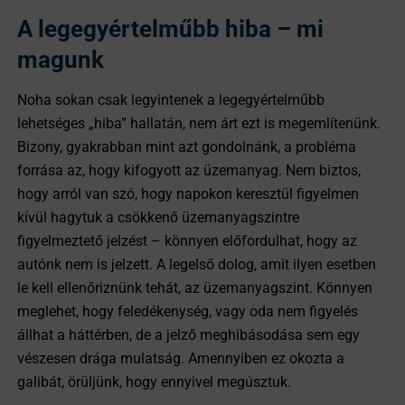
A legegyértelműbb hiba – mi
magunk
Noha sokan csak legyintenek a legegyértelműbb
lehetséges „hiba” hallatán, nem árt ezt is megemlítenünk.
Bizony, gyakrabban mint azt gondolnánk, a probléma
forrása az, hogy kifogyott az üzemanyag. Nem biztos,
hogy arról van szó, hogy napokon keresztül figyelmen
kívül hagytuk a csökkenő üzemanyagszintre
figyelmeztető jelzést – könnyen előfordulhat, hogy az
autónk nem is jelzett. A legelső dolog, amit ilyen esetben
le kell ellenőriznünk tehát, az üzemanyagszint. Könnyen
meglehet, hogy feledékenység, vagy oda nem figyelés
állhat a háttérben, de a jelző meghibásodása sem egy
vészesen drága mulatság. Amennyiben ez okozta a
galibát, örüljünk, hogy ennyivel megúsztuk.