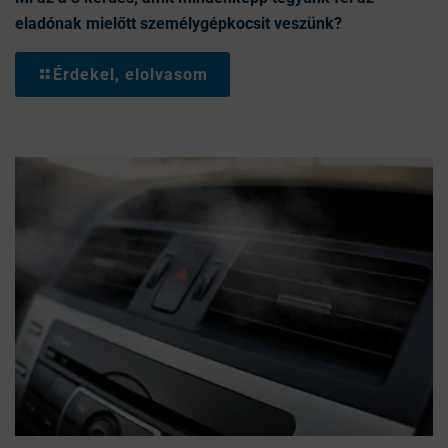
eladónak mielőtt személygépkocsit veszünk?
Érdekel, elolvasom