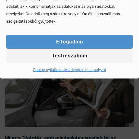
adatait, akik kombinálhatják az adatokat más olyan adatokkal,
amelyeket Ön adott meg számukra vagy az Ön által használt más
Érdekel, elolvasom
szolgáltatásokból gyűjtöttek.
Elfogadom
Testreszabom
Cookie nyilatkozat
Adatvédelmi szabályzat
Mi az a 3 kérdés, amit mindenképp tegyünk fel az