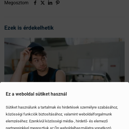
Megosztom
Ezek is érdekelhetik
Ez a weboldal sütiket használ
Sütiket használunk a tartalmak és hirdetések személyre szabásához,
közösségi funkciók biztosításához, valamint weboldalforgalmunk
elemzéséhez. Ezenkívül közösségi média-, hirdető- és elemező
Mítoszok, amiktől mi is csak fogjuk a fejünket
partnereinkkel megosztjuk az Ön weboldalhasználatra vonatkozó