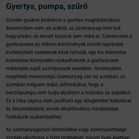
Gyertya, pumpa, szűrő
Szintén gyakori probléma a gyertya meghibásodása.
Amennyiben nem ad szikrát, az üzemanyag nem tud
begyulladni, és emiatt kocsink sem indul el. Szerencsére a
gyertyacsere az otthoni körülmények között leginkább
kivitelezhető szerelések közé tartozik, egy kis internetes
kutatással könnyedén ráakadhatunk a gyertyacsere
mikéntjére saját autótípusunk esetében. Amennyiben
megfelelő mennyiségű üzemanyag van az autóban, az
azonban mégsem indul, előfordulhat, hogy a
benzinpumpa nem tudja eljuttatni a motorba az adalékot.
Ez a hiba sajnos nem javítható egy átlagember tudásával
és felszerelésével, ennek elhárításához mindenképp
forduljunk szakemberhez.
Az üzemanyagszűrő eltömődése vagy szennyezettsége
szintén okozhatja a fenti problémát, hiszen ilyen esetben