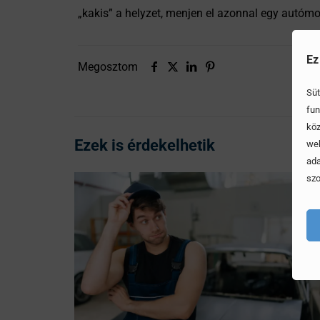
„kakis” a helyzet, menjen el azonnal egy autóm
Ez
Megosztom
Süt
fun
köz
Ezek is érdekelhetik
web
ada
szo