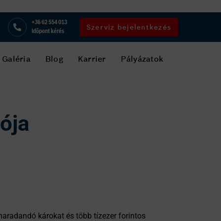
+36 62 554 013
Szerviz bejelentkezés
Időpont kérés
Galéria
Blog
Karrier
Pályázatok
tója
aradandó károkat és több tízezer forintos