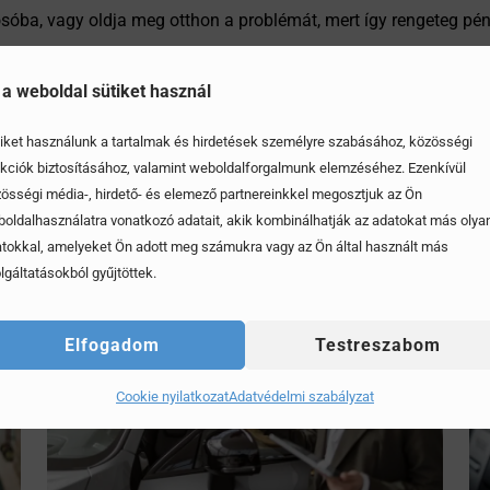
osóba, vagy oldja meg otthon a problémát, mert így rengeteg p
 a weboldal sütiket használ
iket használunk a tartalmak és hirdetések személyre szabásához, közösségi
kciók biztosításához, valamint weboldalforgalmunk elemzéséhez. Ezenkívül
össégi média-, hirdető- és elemező partnereinkkel megosztjuk az Ön
oldalhasználatra vonatkozó adatait, akik kombinálhatják az adatokat más olya
tokkal, amelyeket Ön adott meg számukra vagy az Ön által használt más
lgáltatásokból gyűjtöttek.
Elfogadom
Testreszabom
Cookie nyilatkozat
Adatvédelmi szabályzat