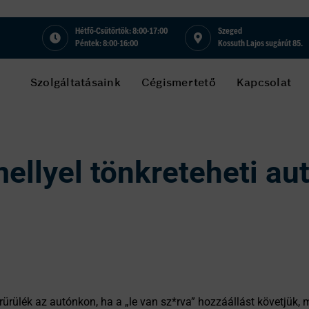
Hétfő-Csütörtök: 8:00-17:00
Szeged
Péntek: 8:00-16:00
Kossuth Lajos sugárút 85.
Szolgáltatásaink
Cégismertető
Kapcsolat
ellyel tönkreteheti au
ülék az autónkon, ha a „le van sz*rva” hozzáállást követjük, m