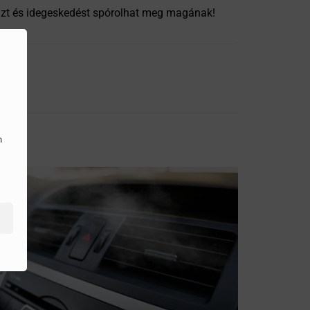
énzt és idegeskedést spórolhat meg magának!
n