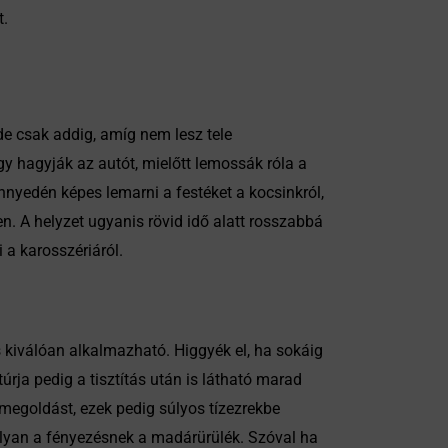
t.
de csak addig, amíg nem lesz tele
gy hagyják az autót, mielőtt lemossák róla a
nnyedén képes lemarni a festéket a kocsinkról,
n. A helyzet ugyanis rövid idő alatt rosszabbá
 a karosszériáról.
s kiválóan alkalmazható. Higgyék el, ha sokáig
rja pedig a tisztítás után is látható marad
 megoldást, ezek pedig súlyos tízezrekbe
olyan a fényezésnek a madárürülék. Szóval ha