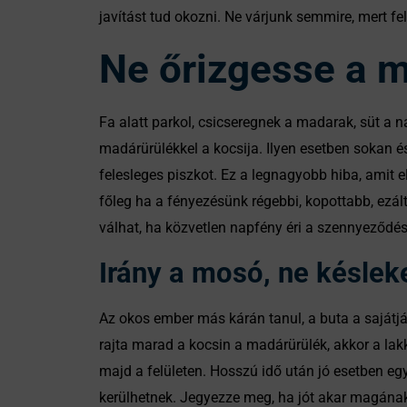
javítást tud okozni. Ne várjunk semmire, mert f
Ne őrizgesse a 
Fa alatt parkol, csicseregnek a madarak, süt a 
madárürülékkel a kocsija. Ilyen esetben sokan és
felesleges piszkot. Ez a legnagyobb hiba, amit 
főleg ha a fényezésünk régebbi, kopottabb, ezált
válhat, ha közvetlen napfény éri a szennyeződést
Irány a mosó, ne késlek
Az okos ember más kárán tanul, a buta a sajátjá
rajta marad a kocsin a madárürülék, akkor a lakk
majd a felületen. Hosszú idő után jó esetben egy
kerülhetnek. Jegyezze meg, ha jót akar magának