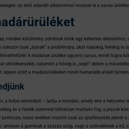
elesleges: az első adandó alkalommal mossuk le a savas ürüléke
madárürüléket
nap, minden körülmény adottnak tűnik egy kellemes délutánhoz, 
 sokszor csak „tojnak” a problémára, akár napokig, hetekig is ú
elkövethetünk! A madarak ürüléke ugyanis savas, ennél fogva kö
al sérülékenyebb, valamint a hőség is „segít” ebben a műveletbe
, éppen ezért a madárürülékeket minél hamarabb el kell tüntetni
edjünk
n, a hülye semmiből – tartja a mondás, amely erre a helyzetre i
réteg és a festék szemmel láthatóan mattulni fog, a piszok kontú
 polírozás, rossz esetben viszont csak az újrafényezés jelenti a
: amilyen a guminak a százas szög, vagy a szélvédőnek a kő, 