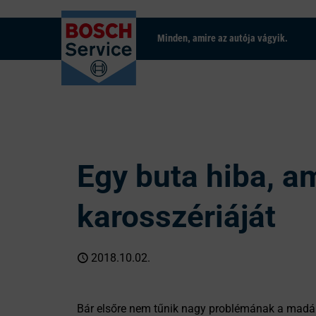
Minden, amire az autója vágyik.
Egy buta hiba, am
karosszériáját
2018.10.02.
Bár elsőre nem tűnik nagy problémának a madárür