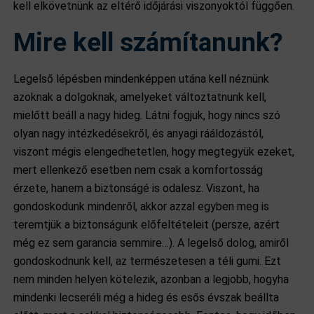
kell elkövetnünk az eltérő időjárási viszonyoktól függően.
Mire kell számítanunk?
Legelső lépésben mindenképpen utána kell néznünk
azoknak a dolgoknak, amelyeket változtatnunk kell,
mielőtt beáll a nagy hideg. Látni fogjuk, hogy nincs szó
olyan nagy intézkedésekről, és anyagi rááldozástól,
viszont mégis elengedhetetlen, hogy megtegyük ezeket,
mert ellenkező esetben nem csak a komfortosság
érzete, hanem a biztonságé is odalesz. Viszont, ha
gondoskodunk mindenről, akkor azzal egyben meg is
teremtjük a biztonságunk előfeltételeit (persze, azért
még ez sem garancia semmire…). A legelső dolog, amiről
gondoskodnunk kell, az természetesen a téli gumi. Ezt
nem minden helyen kötelezik, azonban a legjobb, hogyha
mindenki lecseréli még a hideg és esős évszak beállta