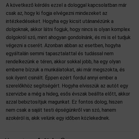
A következő kérdés ezzel a dologgal kapcsolatban már
csak az, hogy ki fogja elvégezni mindezeket az
intézkedéseket. Hogyha egy kicsit utánanézünk a
dolgoknak, akkor látni fogjuk, hogy nincs is olyan komplex
dolgokról szó, mint ahogyan gondolnánk, és mi is el tudjuk
végezni a cserét. Azonban abban az esetben, hogyha
egyáltalán semmi tapasztalattal és tudással nem
rendelkezünk e téren, akkor sokkal jobb, ha egy olyan
emberre bízzuk a munkálatokat, aki már megszokta, és
sok ilyent csinált. Éppen ezért fordul annyi ember a
szerelőkhöz segítségért. Hogyha elvisszük az autót egy
szervizbe a még a hideg, esős évszak beállta előtt, akkor
azzal bebiztosítjuk magunkat. Ez fontos dolog, hiszen
nem csak a saját testi épségünkről van szó, hanem
azokéról is, akik velünk egy időben közlekednek.