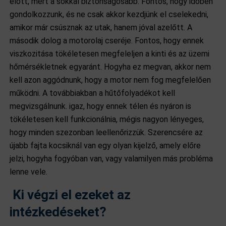
előtt, mert a sokkal biztonságosabb. Fontos, hogy időben
gondolkozzunk, és ne csak akkor kezdjünk el cselekedni,
amikor már csúsznak az utak, hanem jóval azelőtt. A
második dolog a motorolaj cseréje. Fontos, hogy ennek
viszkozitása tökéletesen megfeleljen a kinti és az üzemi
hőmérsékletnek egyaránt. Hogyha ez megvan, akkor nem
kell azon aggódnunk, hogy a motor nem fog megfelelően
működni. A továbbiakban a hűtőfolyadékot kell
megvizsgálnunk. igaz, hogy ennek télen és nyáron is
tökéletesen kell funkcionálnia, mégis nagyon lényeges,
hogy minden szezonban leellenőrizzük. Szerencsére az
újabb fajta kocsiknál van egy olyan kijelző, amely előre
jelzi, hogyha fogyóban van, vagy valamilyen más probléma
lenne vele.
Ki végzi el ezeket az
intézkedéseket?