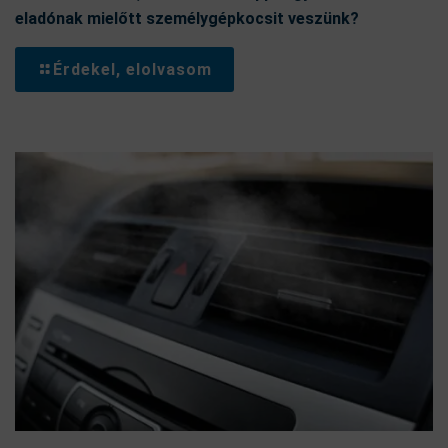
eladónak mielőtt személygépkocsit veszünk?
Érdekel, elolvasom