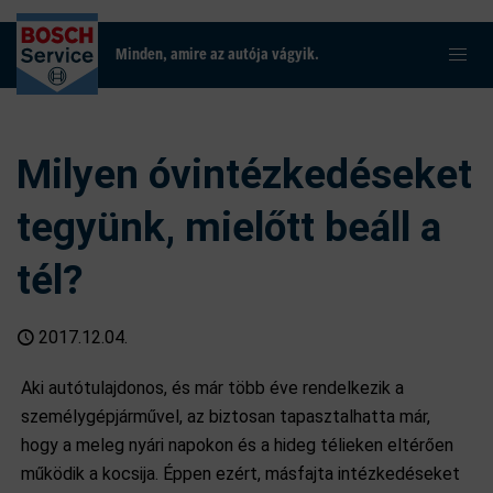
Minden, amire az autója vágyik.
Milyen óvintézkedéseket
tegyünk, mielőtt beáll a
tél?
2017.12.04.
Aki autótulajdonos, és már több éve rendelkezik a
személygépjárművel, az biztosan tapasztalhatta már,
hogy a meleg nyári napokon és a hideg télieken eltérően
működik a kocsija. Éppen ezért, másfajta intézkedéseket