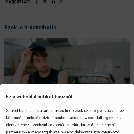
Megosztom
Ezek is érdekelhetik
Ez a weboldal sütiket használ
Sütiket használunk a tartalmak és hirdetések személyre szabásához,
közösségi funkciók biztosításához, valamint weboldalforgalmunk
elemzéséhez. Ezenkívül közösségi média-, hirdető- és elemező
Mítoszok, amiktől mi is csak fogjuk a fejünket
partnereinkkel megosztjuk az Ön weboldalhasználatra vonatkozó