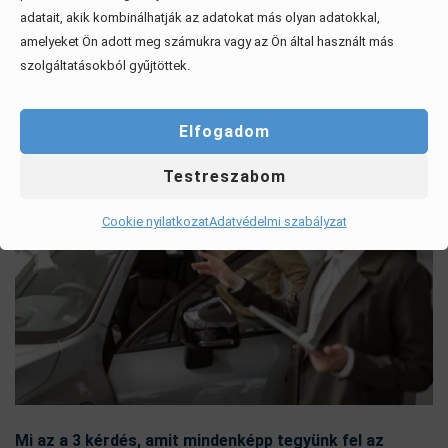
adatait, akik kombinálhatják az adatokat más olyan adatokkal,
Érdekel, elolvasom
amelyeket Ön adott meg számukra vagy az Ön által használt más
szolgáltatásokból gyűjtöttek.
Elfogadom
Testreszabom
Cookie nyilatkozat
Adatvédelmi szabályzat
Mi az a 3 kérdés, amit mindenképp tegyünk fel az