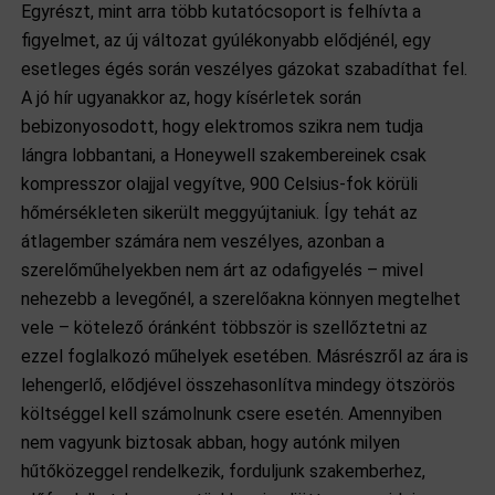
Egyrészt, mint arra több kutatócsoport is felhívta a
figyelmet, az új változat gyúlékonyabb elődjénél, egy
esetleges égés során veszélyes gázokat szabadíthat fel.
A jó hír ugyanakkor az, hogy kísérletek során
bebizonyosodott, hogy elektromos szikra nem tudja
lángra lobbantani, a Honeywell szakembereinek csak
kompresszor olajjal vegyítve, 900 Celsius-fok körüli
hőmérsékleten sikerült meggyújtaniuk. Így tehát az
átlagember számára nem veszélyes, azonban a
szerelőműhelyekben nem árt az odafigyelés – mivel
nehezebb a levegőnél, a szerelőakna könnyen megtelhet
vele – kötelező óránként többször is szellőztetni az
ezzel foglalkozó műhelyek esetében. Másrészről az ára is
lehengerlő, elődjével összehasonlítva mindegy ötszörös
költséggel kell számolnunk csere esetén. Amennyiben
nem vagyunk biztosak abban, hogy autónk milyen
hűtőközeggel rendelkezik, forduljunk szakemberhez,