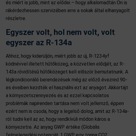
és miért is jobb, mint az elődei – hogy alkalomadtán Ön is
rákérdezhessen szervizében erre a sokak által elhanyagolt
részletre.
Egyszer volt, hol nem volt, volt
egyszer az R-134a
Ahhoz, hogy kiderüljön, miért jobb az új, R-1234yf
kódnévvel illetett hűtőközeg, a közvetlen elődjét, az R-
143a rövidítésű hűtőközeget kell először bemutatnunk. A
légkondicionáló berendezések még az előző évezred 90-
es éveiben kezdték el használni ezt az anyagot. Akkortájt
a környezetszennyezés és az ezzel kapcsolatos
problémák napirenden tartása nem volt jellemző, éppen
ezért nem is csoda, hogy a legelső dolog, amit az R-134a-
ról tudni kell az az, hogy rendkívüli módon káros a
környezetre. Az anyag GWP értéke (Globális
felmelegedési potenciál, 1 GWP egy tonna CO2