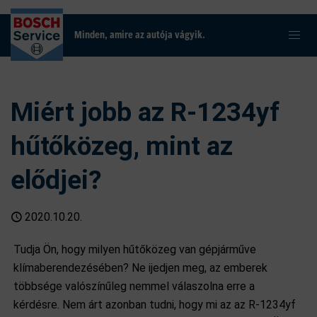
Minden, amire az autója vágyik.
Miért jobb az R-1234yf
hűtőközeg, mint az
elődjei?
2020.10.20.
Tudja Ön, hogy milyen hűtőközeg van gépjárműve
klímaberendezésében? Ne ijedjen meg, az emberek
többsége valószínűleg nemmel válaszolna erre a
kérdésre. Nem árt azonban tudni, hogy mi az az R-1234yf