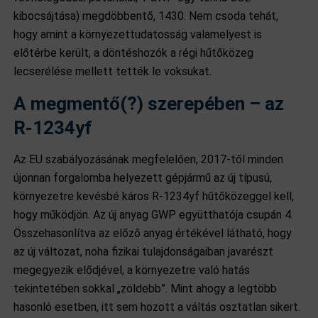
kibocsájtása) megdöbbentő, 1430. Nem csoda tehát,
hogy amint a környezettudatosság valamelyest is
előtérbe került, a döntéshozók a régi hűtőközeg
lecserélése mellett tették le voksukat.
A megmentő(?) szerepében – az
R-1234yf
Az EU szabályozásának megfelelően, 2017-től minden
újonnan forgalomba helyezett gépjármű az új típusú,
környezetre kevésbé káros R-1234yf hűtőközeggel kell,
hogy működjön. Az új anyag GWP együtthatója csupán 4.
Összehasonlítva az előző anyag értékével látható, hogy
az új változat, noha fizikai tulajdonságaiban javarészt
megegyezik elődjével, a környezetre való hatás
tekintetében sokkal „zöldebb”. Mint ahogy a legtöbb
hasonló esetben, itt sem hozott a váltás osztatlan sikert.