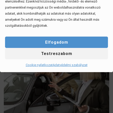
elemzéséhez. Ezenkívül közösségi média-, hirdető- és elemező
partnereinkkel megosztjuk az Ön weboldalhasználatra vonatkozó
adatait, akik kombinálhatják az adatokat más olyan adatokkal,
Mítoszok, amiktől mi is csak fogjuk a fejünket
amelyeket Ön adott meg számukra vagy az Ön által használt más
szolgáltatásokból gyűjtöttek.
Érdekel, elolvasom
Elfogadom
Testreszabom
Cookie nyilatkozat
Adatvédelmi szabályzat