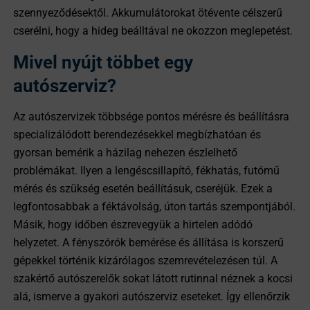
szennyeződésektől. Akkumulátorokat ötévente célszerű
cserélni, hogy a hideg beálltával ne okozzon meglepetést.
Mivel nyújt többet egy
autószerviz?
Az autószervizek többsége pontos mérésre és beállításra
specializálódott berendezésekkel megbízhatóan és
gyorsan bemérik a házilag nehezen észlelhető
problémákat. Ilyen a lengéscsillapító, fékhatás, futómű
mérés és szükség esetén beállításuk, cseréjük. Ezek a
legfontosabbak a féktávolság, úton tartás szempontjából.
Másik, hogy időben észrevegyük a hirtelen adódó
helyzetet. A fényszórók bemérése és állítása is korszerű
gépekkel történik kizárólagos szemrevételezésen túl. A
szakértő autószerelők sokat látott rutinnal néznek a kocsi
alá, ismerve a gyakori autószerviz eseteket. Így ellenőrzik