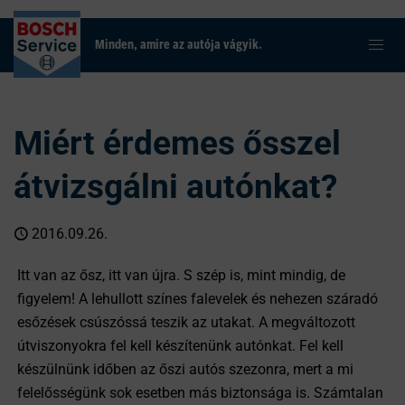
Minden, amire az autója vágyik.
Miért érdemes ősszel
átvizsgálni autónkat?
2016.09.26.
Itt van az ősz, itt van újra. S szép is, mint mindig, de
figyelem! A lehullott színes falevelek és nehezen száradó
esőzések csúszóssá teszik az utakat. A megváltozott
útviszonyokra fel kell készítenünk autónkat. Fel kell
készülnünk időben az őszi autós szezonra, mert a mi
felelősségünk sok esetben más biztonsága is. Számtalan