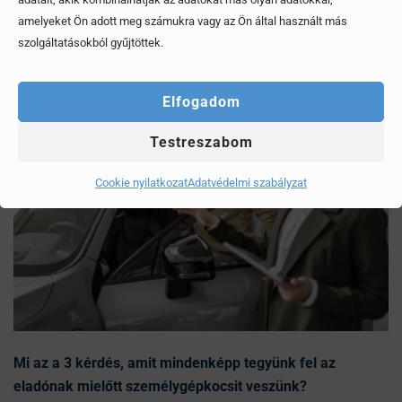
Érdekel, elolvasom
amelyeket Ön adott meg számukra vagy az Ön által használt más
szolgáltatásokból gyűjtöttek.
Elfogadom
Testreszabom
Cookie nyilatkozat
Adatvédelmi szabályzat
Mi az a 3 kérdés, amit mindenképp tegyünk fel az
eladónak mielőtt személygépkocsit veszünk?