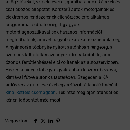
a rögzítéseket, szigeteléseket, gumiharangok, kábelek és
csatlakozók állapotát. Korszerű autók motorjainak és
elektromos rendszerének ellenőrzése erre alkalmas
programmal oldható meg. Egy gyors
motordiagnosztikával sok hasznos információt
megtudhatunk, amivel nagyobb károkat előzhetünk meg.
A nyár során többnyire nyitott autónkban rengeteg, a
szemnek láthatatlan szennyeződés rakódott le, amit
ózonos fertőtlenítéssel eltávolítanak az autószervizben.
Hiszen a hideg elől egyre gyakrabban leszünk bezárva,
klímával fűtve autónk utasterében. Szegeden a KA
autószerviz gumicserével egybefűzött állapotfelmérést
kínál kétféle csomagban
. Tekintse meg ajánlatunkat és
kérjen időpontot még most!
Megosztom