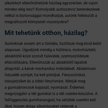
alkatrészt ellenőrizhetünk házilag egyszerűen, de vajon
mindez elég lesz? Komolyabb autószerviz berendezések
nélkül is biztonsággal mondhatjuk, autónk felkészült a
megváltozott környezeti viszonyokra?
Mit tehetünk otthon, házilag?
Autónknak sosem árt a törődés, tisztítsuk meg kívül-belül
alaposan. Ügyeljünk mindig a hűtőrács, motorháztető,
ablaktörlő közé szorult falevelek, szennyeződések
eltávolítására. Ellenőrizzük az ablaktörlő lapátok
állapotát, a karok mechanikai működését. Ablakmosó
folyadék szintjét, ha kell pótoljuk. Fényszórókat,
irányjelzőket és a többi fényforrást. Mérjük meg
a gumiabroncsok kopását, nyomását. Érdemes
megvizsgálni a téli gumikat is a téli cserére készülve. A
felfüggesztés gumiharangjait, ha sérültek cserélni kell
őket, hiszen drága alkatrészeket védenek a