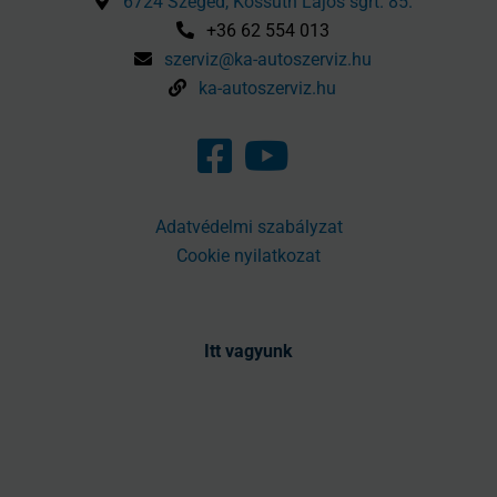
6724 Szeged, Kossuth Lajos sgrt. 85.
+36 62 554 013
szerviz@ka-autoszerviz.hu
ka-autoszerviz.hu
Adatvédelmi szabályzat
Cookie nyilatkozat
Itt vagyunk