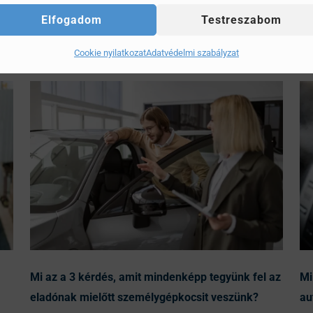
Elfogadom
Testreszabom
Cookie nyilatkozat
Adatvédelmi szabályzat
Mi az a 3 kérdés, amit mindenképp tegyünk fel az
Mi
eladónak mielőtt személygépkocsit veszünk?
au