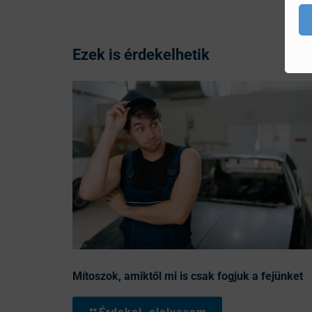
Ezek is érdekelhetik
Mítoszok, amiktől mi is csak fogjuk a fejünket