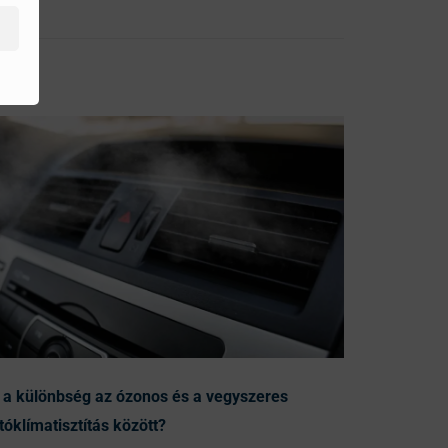
 a különbség az ózonos és a vegyszeres
tóklímatisztítás között?