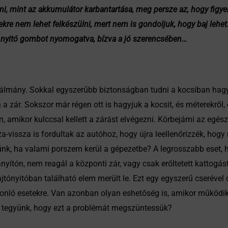
tani, mint az akkumulátor karbantartása, meg persze az, hogy figy
re nem lehet felkészülni, mert nem is gondoljuk, hogy baj lehet. 
a nyitó gombot nyomogatva, bízva a jó szerencsében…
alálmány. Sokkal egyszerűbb biztonságban tudni a kocsiban hagy
 a zár. Sokszor már régen ott is hagyjuk a kocsit, és méterekről,
, amikor kulccsal kellett a zárást elvégezni. Körbejárni az egé
za-vissza is fordultak az autóhoz, hogy újra leellenőrizzék, hogy
yünk, ha valami porszem kerül a gépezetbe? A legrosszabb eset, 
ítón, nem reagál a központi zár, vagy csak erőltetett kattogást
tónyitóban található elem merült le. Ezt egy egyszerű cserével o
ló esetekre. Van azonban olyan eshetőség is, amikor működik a
it tegyünk, hogy ezt a problémát megszüntessük?