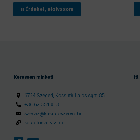
Érdekel, elolvasom
Keressen minket!
It
6724 Szeged, Kossuth Lajos sgrt. 85.
+36 62 554 013
szerviz@ka-autoszerviz.hu
ka-autoszerviz.hu