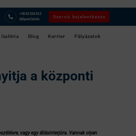
+36 62 554 013
Szerviz bejelentkezés
Időpont kérés
Galéria
Blog
Karrier
Pályázatok
yitja a központi
zélésre, vagy egy állásinterjúra. Vannak olyan