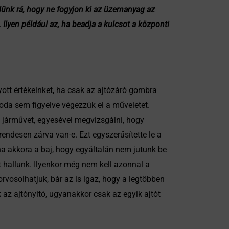
elünk rá, hogy ne fogyjon ki az üzemanyag az
Ilyen például az, ha beadja a kulcsot a központi
ott értékeinket, ha csak az ajtózáró gombra
 oda sem figyelve végezzük el a műveletet.
sz járművet, egyesével megvizsgálni, hogy
 rendesen zárva van-e. Ezt egyszerűsítette le a
ha akkora a baj, hogy egyáltalán nem jutunk be
 hallunk. Ilyenkor még nem kell azonnal a
rvosolhatjuk, bár az is igaz, hogy a legtöbben
z ajtónyitó, ugyanakkor csak az egyik ajtót