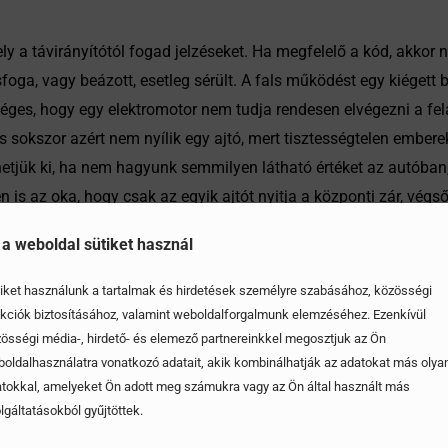
y a távirányítótól fogad jelzéseket. Ha megfelelő a kód, akkor ny
oga, vagy beázott, esetleg sérült. A fals működést egy kiégett b
etséges, hogy egy elektromotor nem tudja rendesen elvégezni a fe
s sokszor azért nem nyílik egy ajtó, mert tisztességtelen ember
hetjük ki, ha nem hagyunk semmilyen látható értéket az autóban,
 is az oka, hogy csak az egyik ajtót nyitja a központi zár, végs
észlelünk, akkor könnyedén előfordulhat, hogy legközelebb az egy
 a weboldal sütiket használ
tószerelő műhelyt, ahol gyorsan megoldást találnak a problémá
trészek aránylag könnyen beszerezhetőek az autós boltokban, a
iket használunk a tartalmak és hirdetések személyre szabásához, közösségi
t amivel eredetileg szembe kellett néznünk. A legjobb megoldás
kciók biztosításához, valamint weboldalforgalmunk elemzéséhez. Ezenkívül
össégi média-, hirdető- és elemező partnereinkkel megosztjuk az Ön
oldalhasználatra vonatkozó adatait, akik kombinálhatják az adatokat más olya
tokkal, amelyeket Ön adott meg számukra vagy az Ön által használt más
lgáltatásokból gyűjtöttek.