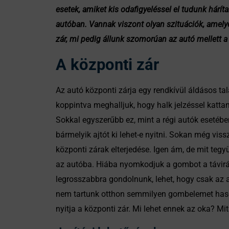
esetek, amiket kis odafigyeléssel el tudunk hárí
autóban. Vannak viszont olyan szituációk, amelyek
zár, mi pedig állunk szomorúan az autó mellett 
A központi zár
Az autó központi zárja egy rendkívül áldásos t
koppintva meghalljuk, hogy halk jelzéssel kattan
Sokkal egyszerűbb ez, mint a régi autók esetében
bármelyik ajtót ki lehet-e nyitni. Sokan még viss
központi zárak elterjedése. Igen ám, de mit teg
az autóba. Hiába nyomkodjuk a gombot a távirány
legrosszabbra gondolnunk, lehet, hogy csak az aj
nem tartunk otthon semmilyen gombelemet hason
nyitja a központi zár. Mi lehet ennek az oka? M