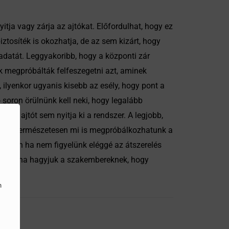
itja vagy zárja az ajtókat. Előfordulhat, hogy ez
iztosíték is okozhatja, de az sem kizárt, hogy
ladatát. Leggyakoribb, hogy a központi zár
ek megpróbálták felfeszegetni azt, aminek
 ilyenkor ugyanis kisebb az esély, hogy pont a
ő soron örülnünk kell neki, hogy legalább
ik ajtót sem nyitja ki a rendszer. A legjobb,
nkra. Természetesen mi is megpróbálkozhatunk a
zonban ha nem figyelünk eléggé az átszerelés
 tehát, ha hagyjuk a szakembereknek, hogy
n