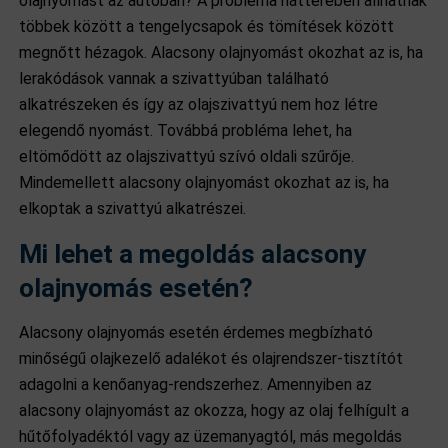
olajnyomást az autóban? A probléma hátterében állhatnak
többek között a tengelycsapok és tömítések között
megnőtt hézagok. Alacsony olajnyomást okozhat az is, ha
lerakódások vannak a szivattyúban található
alkatrészeken és így az olajszivattyú nem hoz létre
elegendő nyomást. Továbbá probléma lehet, ha
eltömődött az olajszivattyú szívó oldali szűrője.
Mindemellett alacsony olajnyomást okozhat az is, ha
elkoptak a szivattyú alkatrészei.
Mi lehet a megoldás alacsony
olajnyomás esetén?
Alacsony olajnyomás esetén érdemes megbízható
minőségű olajkezelő adalékot és olajrendszer-tisztítót
adagolni a kenőanyag-rendszerhez. Amennyiben az
alacsony olajnyomást az okozza, hogy az olaj felhígult a
hűtőfolyadéktól vagy az üzemanyagtól, más megoldás