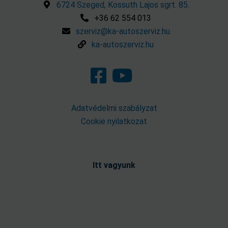
6724 Szeged, Kossuth Lajos sgrt. 85.
+36 62 554 013
szerviz@ka-autoszerviz.hu
ka-autoszerviz.hu
Adatvédelmi szabályzat
Cookie nyilatkozat
Itt vagyunk