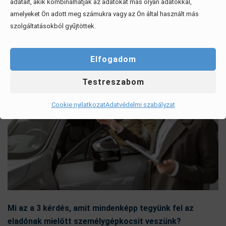
adatait, akik kombinálhatják az adatokat más olyan adatokkal,
Érdekel, elolvasom
amelyeket Ön adott meg számukra vagy az Ön által használt más
szolgáltatásokból gyűjtöttek.
Elfogadom
Testreszabom
Cookie nyilatkozat
Adatvédelmi szabályzat
Mi az a 3 kérdés, amit mindenképp tegyünk fel az
eladónak mielőtt személygépkocsit veszünk?