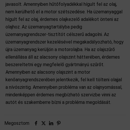
javasolt. Amennyiben hűtőfolyadékkal hígult fel az olaj,
nem kerülhető el a motor szétszedése. Ha üzemanyaggal
hígult fel az olaj, érdemes olajkezelő adalékot önteni az
olajhoz. Az üzemanyagtartályba pedig
üzemanyagrendszer-tisztítót célszerű adagolni. Az
üzemanyagrendszer kezelésével megakadályozható, hogy
újra üzemanyag kerüljön a motorolajba. Ha az olajszűrő
ellenállása áll az alacsony olajszint hátterében, érdemes
beszereltetni egy megfelelő gyártmányú szűrőt.
Amennyiben az alacsony olajszint a motor
kenőanyagrendszerében jelentkezik, fel kell tölteni olajjal
a nívószintig. Amennyiben probléma van az olajnyomással,
mindenképpen érdemes megbízható szervizbe vinni az
autót és szakemberre bízni a probléma megoldását.
Megosztom