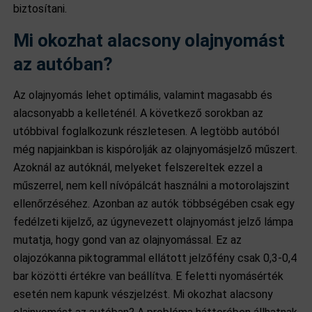
biztosítani.
Mi okozhat alacsony olajnyomást
az autóban?
Az olajnyomás lehet optimális, valamint magasabb és
alacsonyabb a kelleténél. A következő sorokban az
utóbbival foglalkozunk részletesen. A legtöbb autóból
még napjainkban is kispórolják az olajnyomásjelző műszert.
Azoknál az autóknál, melyeket felszereltek ezzel a
műszerrel, nem kell nívópálcát használni a motorolajszint
ellenőrzéséhez. Azonban az autók többségében csak egy
fedélzeti kijelző, az úgynevezett olajnyomást jelző lámpa
mutatja, hogy gond van az olajnyomással. Ez az
olajozókanna piktogrammal ellátott jelzőfény csak 0,3-0,4
bar közötti értékre van beállítva. E feletti nyomásérték
esetén nem kapunk vészjelzést. Mi okozhat alacsony