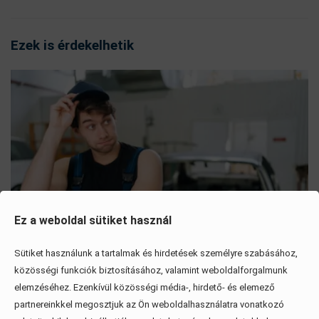
Ezek is érdekelhetik
Ez a weboldal sütiket használ
Sütiket használunk a tartalmak és hirdetések személyre szabásához,
közösségi funkciók biztosításához, valamint weboldalforgalmunk
elemzéséhez. Ezenkívül közösségi média-, hirdető- és elemező
Mítoszok, amiktől mi is csak fogjuk a fejünket
partnereinkkel megosztjuk az Ön weboldalhasználatra vonatkozó