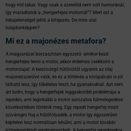
hogy mit takar. Vagy csak a szerelőd nem volt humoránál,
így maradtatok a „hengerfejes motornál”? Mert ezt a
hibajelenséget jelöli a kifejezés. De mire utal
tulajdonképpen?
Mi ez a majonézes metafora?
A magyarázat borzasztóan egyszerű: amikor kezd
hengerfejes lenni a motor, akkor érdemes csekkolni a
motorolajat. A beszivárgó hűtővíztől ugyanis az olaj
majonézszerűvé válik, és ez a történés a nívópálcán is jól
látható lesz, így tökéletes teszt, ha gyanakodnál. Azt nem
árt tudni, hogy a hengerfejek leggyakoribb problémája a
repedés, ami leginkább a motor sorozatos túlmelegedése
következtében történik meg. Egy repedt hengerfej miatt
szivárogni fog a hűtőfolyadék, a motor így egyszerűen
képtelen lesz normálisan lehűlni, ami a motor további
túlmelegedését eredményezheti. A hengerfej repedésekor