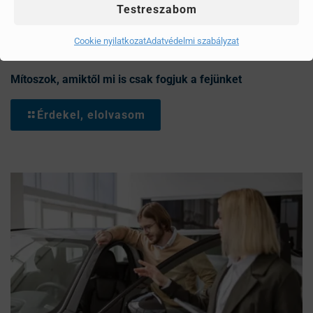
Testreszabom
Cookie nyilatkozat
Adatvédelmi szabályzat
Mítoszok, amiktől mi is csak fogjuk a fejünket
Érdekel, elolvasom