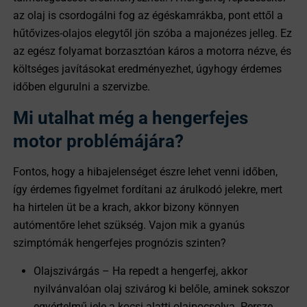
az olaj is csordogálni fog az égéskamrákba, pont ettől a
hűtővizes-olajos elegytől jön szóba a majonézes jelleg. Ez
az egész folyamat borzasztóan káros a motorra nézve, és
költséges javításokat eredményezhet, úgyhogy érdemes
időben elgurulni a szervizbe.
Mi utalhat még a hengerfejes
motor problémájára?
Fontos, hogy a hibajelenséget észre lehet venni időben,
így érdemes figyelmet fordítani az árulkodó jelekre, mert
ha hirtelen üt be a krach, akkor bizony könnyen
autómentőre lehet szükség. Vajon mik a gyanús
szimptómák hengerfejes prognózis szinten?
Olajszivárgás – Ha repedt a hengerfej, akkor
nyilvánvalóan olaj szivárog ki belőle, aminek sokszor
egyértelmű jele a kocsi alatti olajpocsolya. Persze