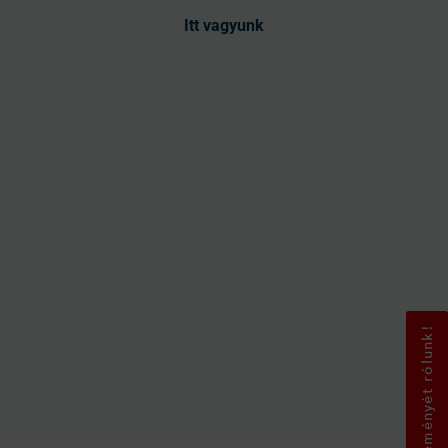
Itt vagyunk
Mondja el véleményét rólunk!