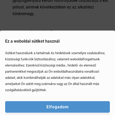
gyújtógyertyára kerülő hűtőfolyadék összezárja a két
pólust, aminek következtében ez az alkatrész
tönkremegy.
Megosztom
Ez a weboldal sütiket használ
Sütiket használunk a tartalmak és hirdetések személyre szabásához,
Ezek is érdekelhetik
közösségi funkciók biztosításához, valamint weboldalforgalmunk
elemzéséhez. Ezenkívül közösségi média-, hirdető- és elemező
partnereinkkel megosztjuk az Ön weboldalhasználatra vonatkozó
adatait, akik kombinálhatják az adatokat más olyan adatokkal,
amelyeket Ön adott meg számukra vagy az Ön által használt más
szolgáltatásokból gyűjtöttek.
Elfogadom