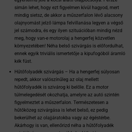
simán lehet, hogy ezt figyelmen kívül hagyod, mert
mindig sietsz, de akkor a műszerfalon lévő alacsony
olajnyomást jelző lámpa felvillanása legyen a végső
jel számodra, és egy ilyen szituációban mindig nézd
meg, hogy van-e motorolaj a hengerfej közvetlen
környezetében! Néha belső szivárgás is előfordulhat,
ennek egyik triviális ismertetője a kipufogóból áramló
kék füst.
Hűtőfolyadék szivárgás – Ha a hengerfej súlyosan
repedt, akkor valószínűleg az olaj mellett
hűtőfolyadék is szivárog ki belőle. Ez a motor
túlmelegedését okozhatja, amelyre az autó szintén
figyelmeztet a műszerfalon. Természetesen a
hűtőközeg szivárgása is lehet belső, ez pedig
bekerülhet az olajjáratokba vagy az égéstérbe.
Akárhogy is van, ellenőrizd néha a hűtőfolyadék