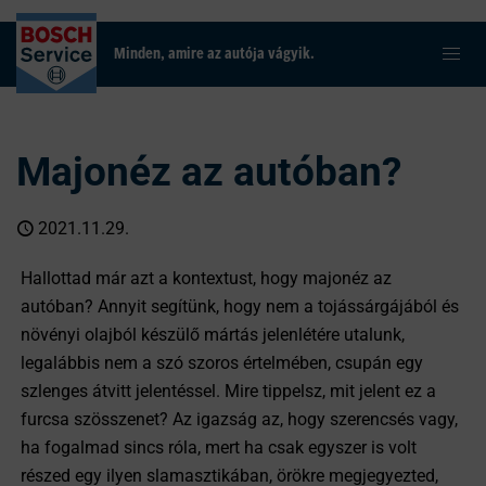
Minden, amire az autója vágyik.
Majonéz az autóban?
2021.11.29.
Hallottad már azt a kontextust, hogy majonéz az
autóban? Annyit segítünk, hogy nem a tojássárgájából és
növényi olajból készülő mártás jelenlétére utalunk,
legalábbis nem a szó szoros értelmében, csupán egy
szlenges átvitt jelentéssel. Mire tippelsz, mit jelent ez a
furcsa szösszenet? Az igazság az, hogy szerencsés vagy,
ha fogalmad sincs róla, mert ha csak egyszer is volt
részed egy ilyen slamasztikában, örökre megjegyezted,