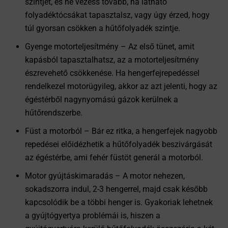
szintjét, és ne vezess tovább, ha látható
folyadéktócsákat tapasztalsz, vagy úgy érzed, hogy
túl gyorsan csökken a hűtőfolyadék szintje.
Gyenge motorteljesítmény – Az első tünet, amit
kapásból tapasztalhatsz, az a motorteljesítmény
észrevehető csökkenése. Ha hengerfejrepedéssel
rendelkezel motorügyileg, akkor az azt jelenti, hogy az
égéstérből nagynyomású gázok kerülnek a
hűtőrendszerbe.
Füst a motorból – Bár ez ritka, a hengerfejek nagyobb
repedései előidézhetik a hűtőfolyadék beszivárgását
az égéstérbe, ami fehér füstöt generál a motorból.
Motor gyújtáskimaradás – A motor nehezen,
sokadszorra indul, 2-3 hengerrel, majd csak később
kapcsolódik be a többi henger is. Gyakoriak lehetnek
a gyújtógyertya problémái is, hiszen a