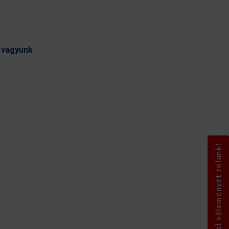
t vagyunk
Mondja el véleményét rólunk!