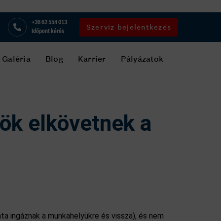
+36 62 554 013
Szerviz bejelentkezés
Időpont kérés
Galéria
Blog
Karrier
Pályázatok
rök elkövetnek a
nta ingáznak a munkahelyükre és vissza), és nem