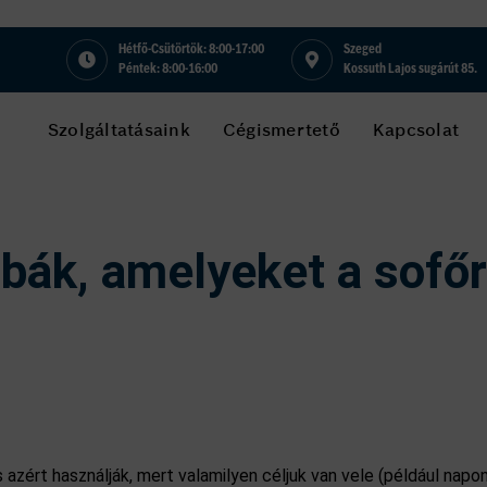
Hétfő-Csütörtök: 8:00-17:00
Szeged
Péntek: 8:00-16:00
Kossuth Lajos sugárút 85.
Szolgáltatásaink
Cégismertető
Kapcsolat
ibák, amelyeket a sofő
 azért használják, mert valamilyen céljuk van vele (például napo