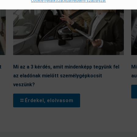
Cookie nyilatkozat
Adatvédelmi szabályzat
t
Mi az a 3 kérdés, amit mindenképp tegyünk fel
Mi
az eladónak mielőtt személygépkocsit
au
veszünk?
Érdekel, elolvasom