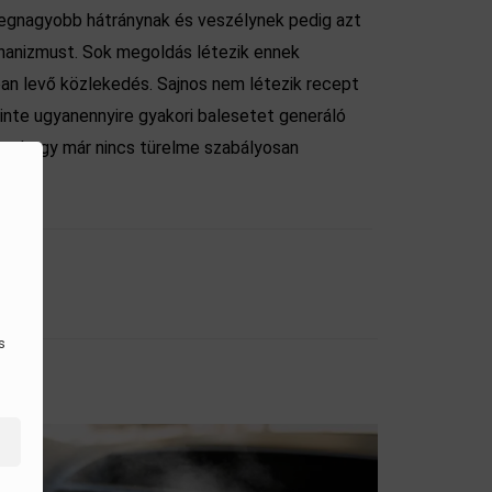
 legnagyobb hátránynak és veszélynek pedig azt
chanizmust. Sok megoldás létezik ennek
tban levő közlekedés. Sajnos nem létezik recept
szinte ugyanennyire gyakori balesetet generáló
at, hogy már nincs türelme szabályosan
s