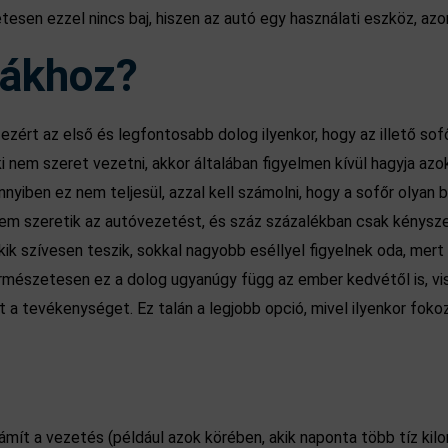
esen ezzel nincs baj, hiszen az autó egy használati eszköz, azonb
bákhoz?
zért az első és legfontosabb dolog ilyenkor, hogy az illető sofőr
ki nem szeret vezetni, akkor általában figyelmen kívül hagyja a
ben ez nem teljesül, azzal kell számolni, hogy a sofőr olyan b
nem szeretik az autóvezetést, és száz százalékban csak kénysze
 akik szívesen teszik, sokkal nagyobb eséllyel figyelnek oda, me
észetesen ez a dolog ugyanúgy függ az ember kedvétől is, viszo
t a tevékenységet. Ez talán a legjobb opció, mivel ilyenkor fok
mít a vezetés (például azok körében, akik naponta több tíz kil