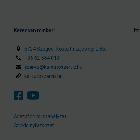
Keressen minket!
It
6724 Szeged, Kossuth Lajos sgrt. 85.
+36 62 554 013
szerviz@ka-autoszerviz.hu
ka-autoszerviz.hu
Adatvédelmi szabályzat
Cookie nyilatkozat