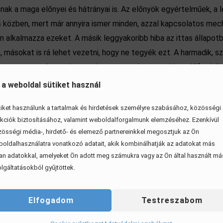
nak a maga előnyei és hátrányai is. Az előnyök egyértelműek, a
és közben, mert már annyira ismer minden, azzal kapcsolatos me
an alkalmazza ezeket. A másik leggyakoribb hiba az ittas állapo
őt, másokat is rá lehet vezetni, hogy ne tegyék ezt. A harmadik, 
ugyanazt az útvonalat teszi meg nap mint nap, akkor előfordulh
ja, hogy hazaérjen), és ezzel balesetet generál.
 a weboldal sütiket használ
iket használunk a tartalmak és hirdetések személyre szabásához, közösségi
kciók biztosításához, valamint weboldalforgalmunk elemzéséhez. Ezenkívül
össégi média-, hirdető- és elemező partnereinkkel megosztjuk az Ön
oldalhasználatra vonatkozó adatait, akik kombinálhatják az adatokat más
an adatokkal, amelyeket Ön adott meg számukra vagy az Ön által használt má
lgáltatásokból gyűjtöttek.
Elfogadom
Testreszabom