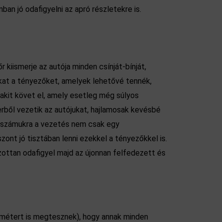
an jó odafigyelni az apró részletekre is.
 kiismerje az autója minden csínját-bínját,
zokat a tényezőket, amelyek lehetővé tennék,
akit követ el, amely esetleg még súlyos
rből vezetik az autójukat, hajlamosak kevésbé
rt számukra a vezetés nem csak egy
nt jó tisztában lenni ezekkel a tényezőkkel is.
ozottan odafigyel majd az újonnan felfedezett és
ométert is megtesznek), hogy annak minden