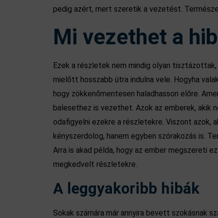
pedig azért, mert szeretik a vezetést. Természet
Mi vezethet a hi
Ezek a részletek nem mindig olyan tisztázottak, e
mielőtt hosszabb útra indulna vele. Hogyha vala
hogy zökkenőmentesen haladhasson előre. Amennyi
balesethez is vezethet. Azok az emberek, akik 
odafigyelni ezekre a részletekre. Viszont azok,
kényszerdolog, hanem egyben szórakozás is. Term
Arra is akad példa, hogy az ember megszereti ez
megkedvelt részletekre.
A leggyakoribb hibák
Sokak számára már annyira bevett szokásnak szá