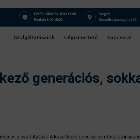
Hétfő-Csütörtök: 8:00-17:00
Szeged
Péntek: 8:00-16:00
Kossuth Lajos sugárút 85.
Szolgáltatásaink
Cégismertető
Kapcsolat
kező generációs, sokk
onda és a svéd Autoliv. A következő generációs utasbiztonságér