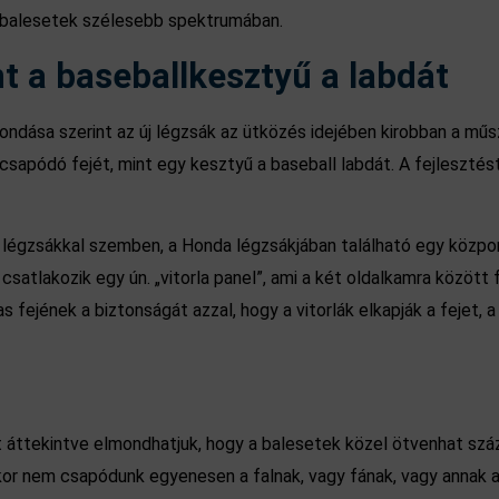
ú balesetek szélesebb spektrumában.
nt a baseballkesztyű a labdát
ndása szerint az új légzsák az ütközés idejében kirobban a műsz
csapódó fejét, mint egy kesztyű a baseball labdát. A fejlesztés
égzsákkal szemben, a Honda légzsákjában található egy központi
csatlakozik egy ún. „vitorla panel”, ami a két oldalkamra között
utas fejének a biztonságát azzal, hogy a vitorlák elkapják a fejet
 áttekintve elmondhatjuk, hogy a balesetek közel ötvenhat száz
kor nem csapódunk egyenesen a falnak, vagy fának, vagy annak az