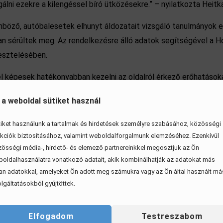
lni ezekre a kilengéssel bíró ütközésekre.” – nyilatkozta Heitk
nböző, autóbalesetek elhunyt áldozatait vizsgáló tanulmányok e
n sérültek meg. Az rendelkezésre álló adatok segítségével a Ho
tesztelésében.
rel képesek hatékonyabban kezelni az oldalról érkező erőhatások
évben debütál majd a Honda új szériás autóiban. Azonban arról n
 a weboldal sütiket használ
hetik magukat az utasok.
iket használunk a tartalmak és hirdetések személyre szabásához, közösségi
kciók biztosításához, valamint weboldalforgalmunk elemzéséhez. Ezenkívül
össégi média-, hirdető- és elemező partnereinkkel megosztjuk az Ön
oldalhasználatra vonatkozó adatait, akik kombinálhatják az adatokat más
an adatokkal, amelyeket Ön adott meg számukra vagy az Ön által használt má
lgáltatásokból gyűjtöttek.
Elfogadom
Testreszabom