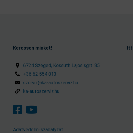
Keressen minket!
It
6724 Szeged, Kossuth Lajos sgrt. 85.
+36 62 554 013
szerviz@ka-autoszerviz.hu
ka-autoszerviz.hu
Adatvédelmi szabályzat