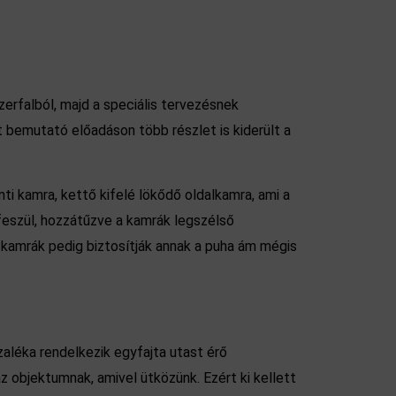
erfalból, majd a speciális tervezésnek
t bemutató előadáson több részlet is kiderült a
 kamra, kettő kifelé lökődő oldalkamra, ami a
 feszül, hozzátűzve a kamrák legszélső
, a kamrák pedig biztosítják annak a puha ám mégis
aléka rendelkezik egyfajta utast érő
 objektumnak, amivel ütközünk. Ezért ki kellett