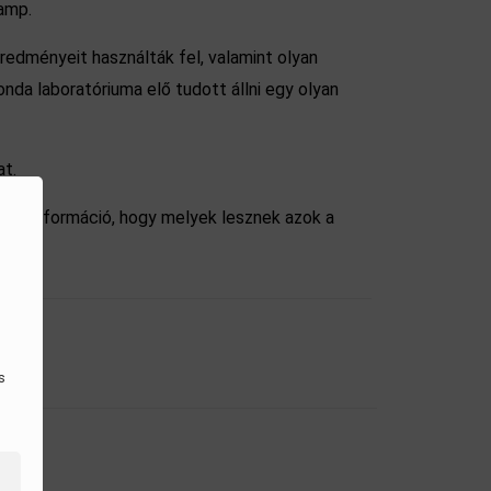
amp.
redményeit használták fel, valamint olyan
nda laboratóriuma elő tudott állni egy olyan
at.
incs információ, hogy melyek lesznek azok a
s