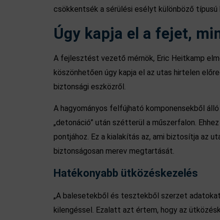
csökkentsék a sérülési esélyt különböző típus
Úgy kapja el a fejet, mi
A fejlesztést vezető mérnök, Eric Heitkamp elmo
köszönhetően úgy kapja el az utas hirtelen előre
biztonsági eszközről.
A hagyományos felfújható komponensekből álló l
„detonáció” után szétterül a műszerfalon. Ehhez 
pontjához. Ez a kialakítás az, ami biztosítja az 
biztonságosan merev megtartását.
Hatékonyabb ütközéskezelés
„A balesetekből és tesztekből szerzet adatokat
kilengéssel. Ezalatt azt értem, hogy az ütközés