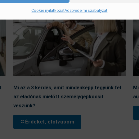
Cookie nyilatkozat
Adatvédelmi szabályzat
t
Mi az a 3 kérdés, amit mindenképp tegyünk fel
Mi
az eladónak mielőtt személygépkocsit
au
veszünk?
Érdekel, elolvasom