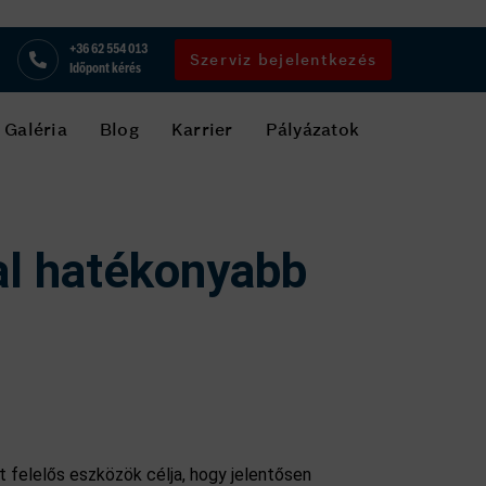
+36 62 554 013
Szerviz bejelentkezés
Időpont kérés
Galéria
Blog
Karrier
Pályázatok
al hatékonyabb
t felelős eszközök célja, hogy jelentősen