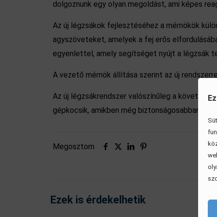
dolgoznunk egy olyan megoldást, ami képes reagá
Az új légzsákok fejlesztéséhez a mérnökök külö
agyszöveteket, amelyek a fej erős elfordulásába
egyenlettel, amely segítséget nyújt a légzsák 
A vezető mérnök állítása szerint az új rendszer
Az új légzsákrendszer valószínűleg a következő 
Ez
gépkocsik, amikben még biztonságosabban érez
Süt
fun
köz
Megosztom
web
oly
szo
Ezek is érdekelhetik