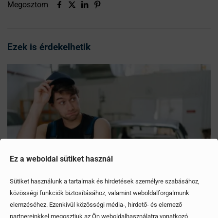
Megosztom
Ezek is érdekelhetik
Ez a weboldal sütiket használ
Sütiket használunk a tartalmak és hirdetések személyre szabásához,
közösségi funkciók biztosításához, valamint weboldalforgalmunk
elemzéséhez. Ezenkívül közösségi média-, hirdető- és elemező
Mítoszok, amiktől mi is csak fogjuk a fejünket
partnereinkkel megosztjuk az Ön weboldalhasználatra vonatkozó