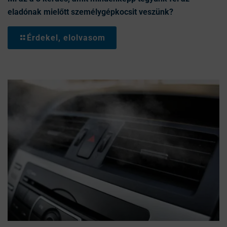
eladónak mielőtt személygépkocsit veszünk?
Érdekel, elolvasom