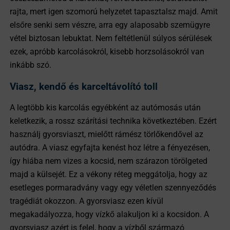
rajta, mert igen szomorú helyzetet tapasztalsz majd. Amit
elsőre senki sem vészre, arra egy alaposabb szemügyre
vétel biztosan lebuktat. Nem feltétlenül súlyos sérülések
ezek, apróbb karcolásokról, kisebb horzsolásokról van
inkább szó.
Viasz, kendő és karceltávolító toll
A legtöbb kis karcolás egyébként az autómosás után
keletkezik, a rossz szárítási technika következtében. Ezért
használj gyorsviaszt, mielőtt rámész törlőkendővel az
autódra. A viasz egyfajta kenést hoz létre a fényezésen,
így hiába nem vizes a kocsid, nem szárazon törölgeted
majd a külsejét. Ez a vékony réteg meggátolja, hogy az
esetleges pormaradvány vagy egy véletlen szennyeződés
tragédiát okozzon. A gyorsviasz ezen kívül
megakadályozza, hogy vízkő alakuljon ki a kocsidon. A
gyorsviasz azért is felel, hogy a vízből származó