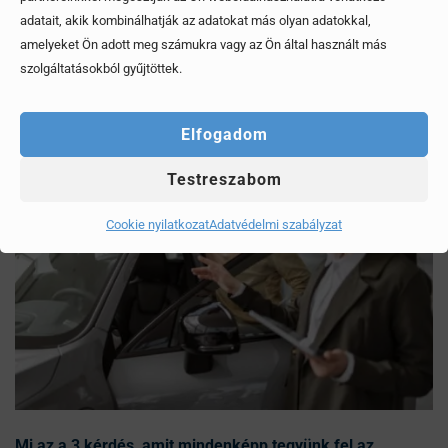
adatait, akik kombinálhatják az adatokat más olyan adatokkal,
amelyeket Ön adott meg számukra vagy az Ön által használt más
Érdekel, elolvasom
szolgáltatásokból gyűjtöttek.
Elfogadom
Testreszabom
Cookie nyilatkozat
Adatvédelmi szabályzat
Mi az a 3 kérdés, amit mindenképp tegyünk fel az