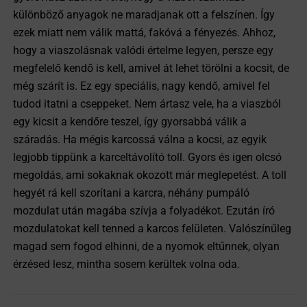
különböző anyagok ne maradjanak ott a felszínen. Így
ezek miatt nem válik mattá, fakóvá a fényezés. Ahhoz,
hogy a viaszolásnak valódi értelme legyen, persze egy
megfelelő kendő is kell, amivel át lehet törölni a kocsit, de
még szárít is. Ez egy speciális, nagy kendő, amivel fel
tudod itatni a cseppeket. Nem ártasz vele, ha a viaszból
egy kicsit a kendőre teszel, így gyorsabbá válik a
száradás. Ha mégis karcossá válna a kocsi, az egyik
legjobb tippünk a karceltávolító toll. Gyors és igen olcsó
megoldás, ami sokaknak okozott már meglepetést. A toll
hegyét rá kell szorítani a karcra, néhány pumpáló
mozdulat után magába szívja a folyadékot. Ezután író
mozdulatokat kell tenned a karcos felületen. Valószínűleg
magad sem fogod elhinni, de a nyomok eltűnnek, olyan
érzésed lesz, mintha sosem kerültek volna oda.