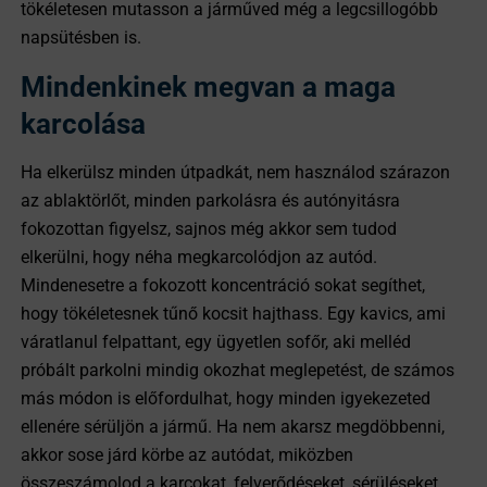
tökéletesen mutasson a járműved még a legcsillogóbb
napsütésben is.
Mindenkinek megvan a maga
karcolása
Ha elkerülsz minden útpadkát, nem használod szárazon
az ablaktörlőt, minden parkolásra és autónyitásra
fokozottan figyelsz, sajnos még akkor sem tudod
elkerülni, hogy néha megkarcolódjon az autód.
Mindenesetre a fokozott koncentráció sokat segíthet,
hogy tökéletesnek tűnő kocsit hajthass. Egy kavics, ami
váratlanul felpattant, egy ügyetlen sofőr, aki melléd
próbált parkolni mindig okozhat meglepetést, de számos
más módon is előfordulhat, hogy minden igyekezeted
ellenére sérüljön a jármű. Ha nem akarsz megdöbbenni,
akkor sose járd körbe az autódat, miközben
összeszámolod a karcokat, felverődéseket, sérüléseket