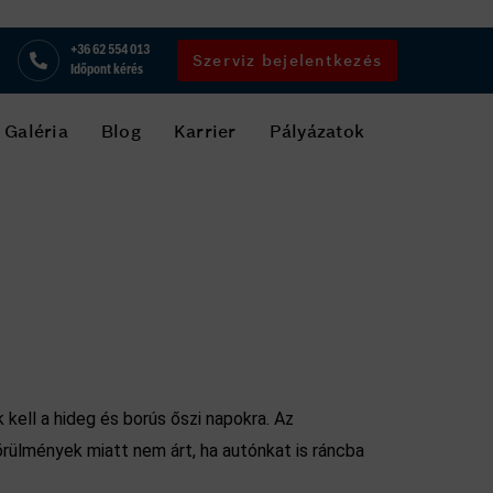
+36 62 554 013
Szerviz bejelentkezés
Időpont kérés
Galéria
Blog
Karrier
Pályázatok
 kell a hideg és borús őszi napokra. Az
örülmények miatt nem árt, ha autónkat is ráncba