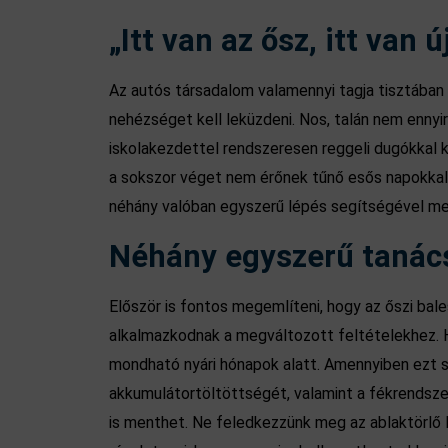
„Itt van az ősz, itt van ú
Az autós társadalom valamennyi tagja tisztában v
nehézséget kell leküzdeni. Nos, talán nem ennyi
iskolakezdettel rendszeresen reggeli dugókkal 
a sokszor véget nem érőnek tűnő esős napokkal 
néhány valóban egyszerű lépés segítségével meg
Néhány egyszerű tanác
Először is fontos megemlíteni, hogy az őszi ba
alkalmazkodnak a megváltozott feltételekhez. Ha
mondható nyári hónapok alatt. Amennyiben ezt si
akkumulátortöltöttségét, valamint a fékrendszer
is menthet. Ne feledkezzünk meg az ablaktörlő 