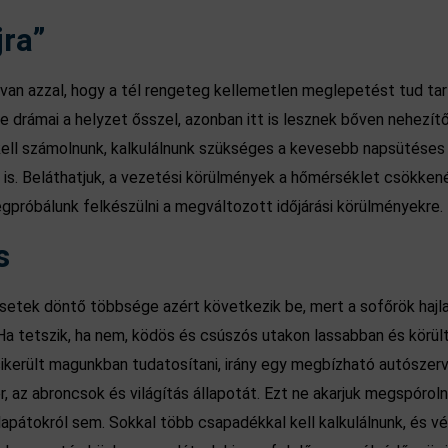
jra”
an azzal, hogy a tél rengeteg kellemetlen meglepetést tud tarto
re drámai a helyzet ősszel, azonban itt is lesznek bőven nehezí
kell számolnunk, kalkulálnunk szükséges a kevesebb napsütéses
is. Beláthatjuk, a vezetési körülmények a hőmérséklet csökkené
próbálunk felkészülni a megváltozott időjárási körülményekre.
s
lesetek döntő többsége azért következik be, mert a sofőrök ha
 tetszik, ha nem, ködös és csúszós utakon lassabban és körülte
került magunkban tudatosítani, irány egy megbízható autószerviz
, az abroncsok és világítás állapotát. Ezt ne akarjuk megspórol
lapátokról sem. Sokkal több csapadékkal kell kalkulálnunk, és