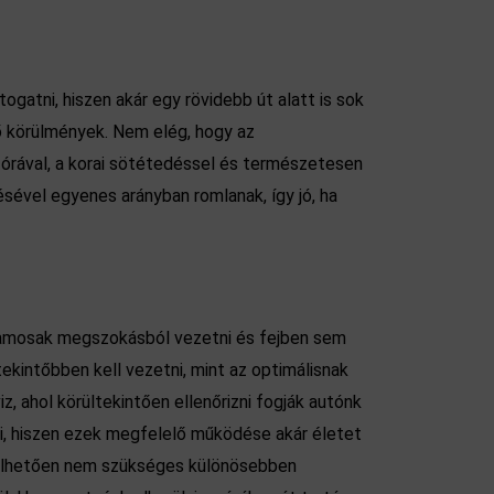
gatni, hiszen akár egy rövidebb út alatt is sok
tő körülmények. Nem elég, hogy az
 órával, a korai sötétedéssel és természetesen
sével egyenes arányban romlanak, így jó, ha
jlamosak megszokásból vezetni és fejben sem
kintőbben kell vezetni, mint az optimálisnak
, ahol körültekintően ellenőrizni fogják autónk
ni, hiszen ezek megfelelő működése akár életet
 vélhetően nem szükséges különösebben