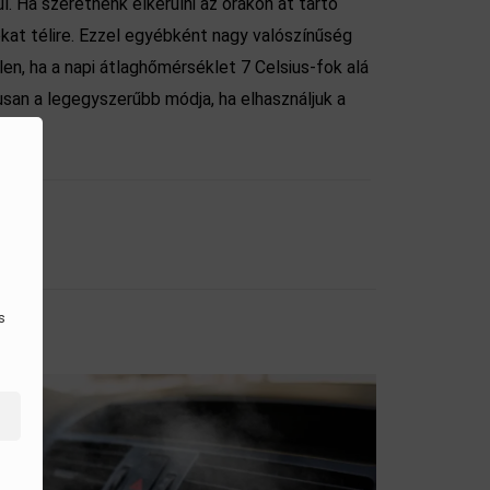
. Ha szeretnénk elkerülni az órákon át tartó
kat télire. Ezzel egyébként nagy valószínűség
len, ha a napi átlaghőmérséklet 7 Celsius-fok alá
usan a legegyszerűbb módja, ha elhasználjuk a
s