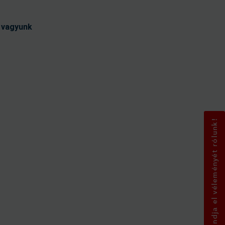
t vagyunk
Mondja el véleményét rólunk!