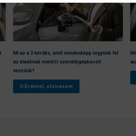
t
Mi az a 3 kérdés, amit mindenképp tegyünk fel
Mi
az eladónak mielőtt személygépkocsit
au
veszünk?
Érdekel, elolvasom