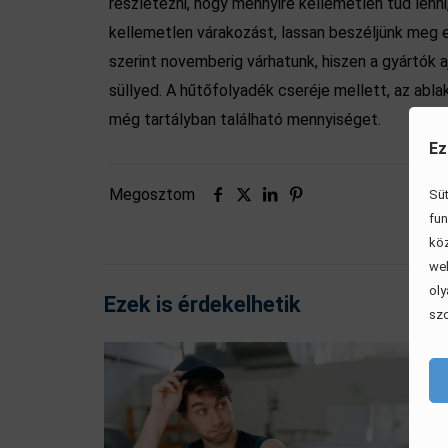
részletezni, hogy mennyire kellemetlen tud lenn
kellemetlen várakozást, lassan beszéljünk meg e
szerint novemberig várhatunk, hiszen a gyártók a
süllyed. A hűtőfolyadék cseréje mellett, az abla
még tartályban található mennyiséget.
Ez
Megosztom
Süt
fun
köz
web
oly
Ezek is érdekelhetik
szo