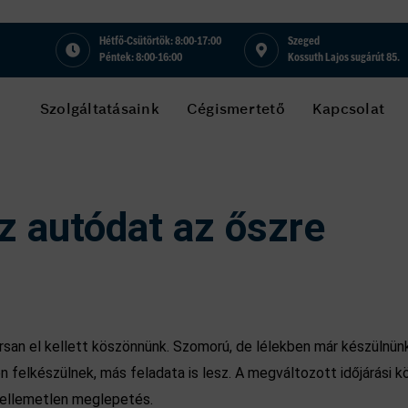
Hétfő-Csütörtök: 8:00-17:00
Szeged
Péntek: 8:00-16:00
Kossuth Lajos sugárút 85.
Szolgáltatásaink
Cégismertető
Kapcsolat
az autódat az őszre
orsan el kellett köszönnünk. Szomorú, de lélekben már készülnünk
n felkészülnek, más feladata is lesz. A megváltozott időjárási k
kellemetlen meglepetés.