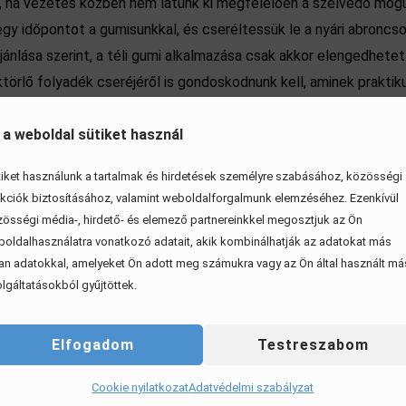
i, ha vezetés közben nem látunk ki megfelelően a szélvédő mögül
gy időpontot a gumisunkkal, és cseréltessük le a nyári abroncso
jánlása szerint, a téli gumi alkalmazása csak akkor elengedhetet
ktörlő folyadék cseréjéről is gondoskodnunk kell, aminek praktik
 a weboldal sütiket használ
iket használunk a tartalmak és hirdetések személyre szabásához, közösségi
kciók biztosításához, valamint weboldalforgalmunk elemzéséhez. Ezenkívül
össégi média-, hirdető- és elemező partnereinkkel megosztjuk az Ön
oldalhasználatra vonatkozó adatait, akik kombinálhatják az adatokat más
an adatokkal, amelyeket Ön adott meg számukra vagy az Ön által használt má
lgáltatásokból gyűjtöttek.
Elfogadom
Testreszabom
Cookie nyilatkozat
Adatvédelmi szabályzat