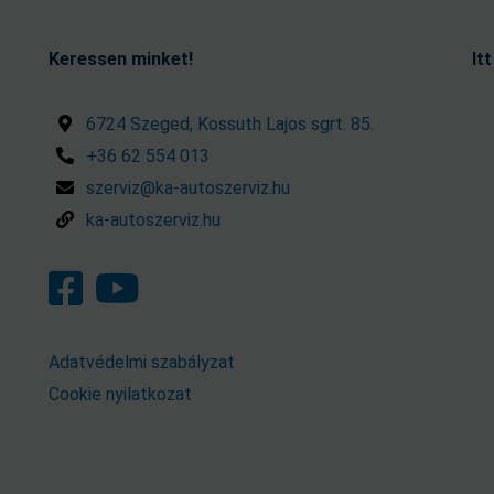
Keressen minket!
It
6724 Szeged, Kossuth Lajos sgrt. 85.
+36 62 554 013
szerviz@ka-autoszerviz.hu
ka-autoszerviz.hu
Adatvédelmi szabályzat
Cookie nyilatkozat