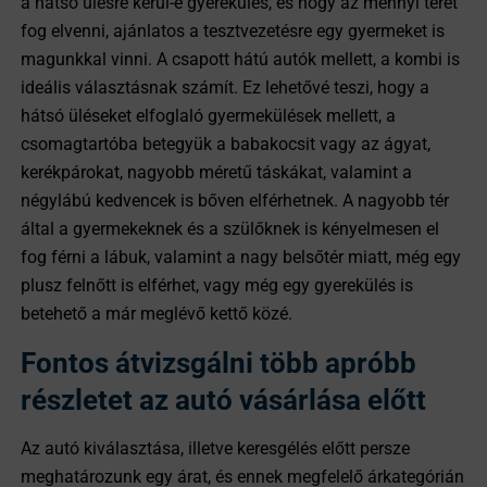
a hátsó ülésre kerül-e gyerekülés, és hogy az mennyi teret
fog elvenni, ajánlatos a tesztvezetésre egy gyermeket is
magunkkal vinni. A csapott hátú autók mellett, a kombi is
ideális választásnak számít. Ez lehetővé teszi, hogy a
hátsó üléseket elfoglaló gyermekülések mellett, a
csomagtartóba betegyük a babakocsit vagy az ágyat,
kerékpárokat, nagyobb méretű táskákat, valamint a
négylábú kedvencek is bőven elférhetnek. A nagyobb tér
által a gyermekeknek és a szülőknek is kényelmesen el
fog férni a lábuk, valamint a nagy belsőtér miatt, még egy
plusz felnőtt is elférhet, vagy még egy gyerekülés is
betehető a már meglévő kettő közé.
Fontos átvizsgálni több apróbb
részletet az autó vásárlása előtt
Az autó kiválasztása, illetve keresgélés előtt persze
meghatározunk egy árat, és ennek megfelelő árkategórián