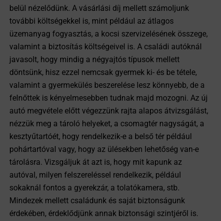
belül nézelődünk. A vásárlási díj mellett számoljunk
további költségekkel is, mint például az átlagos
üzemanyag fogyasztás, a kocsi szervizelésének összege,
valamint a biztosítás költségeivel is. A családi autóknál
javasolt, hogy mindig a négyajtós típusok mellett
döntsünk, hisz ezzel nemcsak gyermek ki- és be tétele,
valamint a gyermekülés beszerelése lesz könnyebb, de a
felnőttek is kényelmesebben tudnak majd mozogni. Az új
autó megvétele előtt végezzünk rajta alapos átvizsgálást,
nézzük meg a tároló helyeket, a csomagtér nagyságát, a
kesztyűtartóét, hogy rendelkezik-e a belső tér például
pohártartóval vagy, hogy az ülésekben lehetőség van-e
tárolásra. Vizsgáljuk át azt is, hogy mit kapunk az
autóval, milyen felszereléssel rendelkezik, például
sokaknál fontos a gyerekzár, a tolatókamera, stb.
Mindezek mellett családunk és saját biztonságunk
érdekében, érdeklődjünk annak biztonsági szintjéről is.