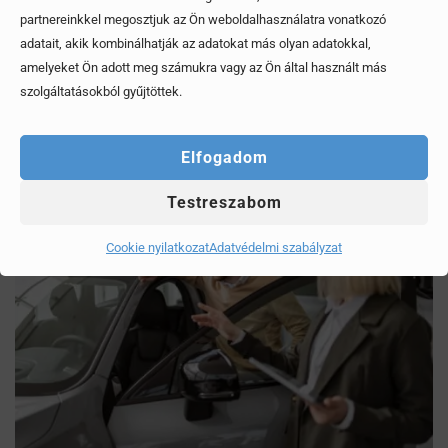
partnereinkkel megosztjuk az Ön weboldalhasználatra vonatkozó
Mítoszok, amiktől mi is csak fogjuk a fejünket
adatait, akik kombinálhatják az adatokat más olyan adatokkal,
amelyeket Ön adott meg számukra vagy az Ön által használt más
szolgáltatásokból gyűjtöttek.
Érdekel, elolvasom
Elfogadom
Testreszabom
Cookie nyilatkozat
Adatvédelmi szabályzat