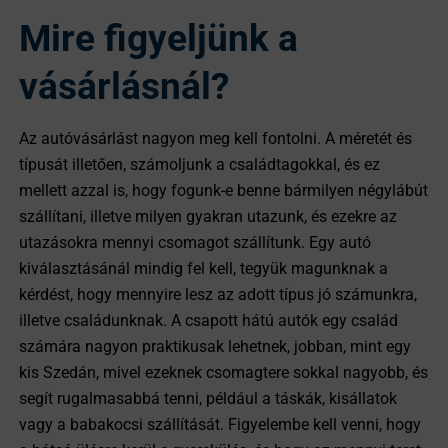
Mire figyeljünk a
vásárlásnál?
Az autóvásárlást nagyon meg kell fontolni. A méretét és
típusát illetően, számoljunk a családtagokkal, és ez
mellett azzal is, hogy fogunk-e benne bármilyen négylábút
szállítani, illetve milyen gyakran utazunk, és ezekre az
utazásokra mennyi csomagot szállítunk. Egy autó
kiválasztásánál mindig fel kell, tegyük magunknak a
kérdést, hogy mennyire lesz az adott típus jó számunkra,
illetve családunknak. A csapott hátú autók egy család
számára nagyon praktikusak lehetnek, jobban, mint egy
kis Szedán, mivel ezeknek csomagtere sokkal nagyobb, és
segít rugalmasabbá tenni, például a táskák, kisállatok
vagy a babakocsi szállítását. Figyelembe kell venni, hogy