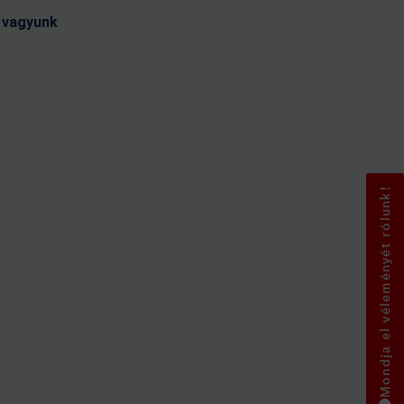
t vagyunk
Mondja el véleményét rólunk!