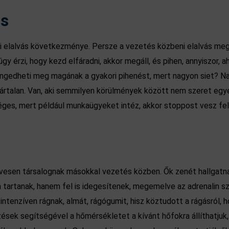
ás
ti elalvás következménye. Persze a vezetés közbeni elalvás me
úgy érzi, hogy kezd elfáradni, akkor megáll, és pihen, annyiszor
em engedheti meg magának a gyakori pihenést, mert nagyon siet?
ártalan. Van, aki semmilyen körülmények között nem szeret egyed
éges, mert például munkaügyeket intéz, akkor stoppost vesz fel
vesen társalognak másokkal vezetés közben. Ők zenét hallgatnak
tartanak, hanem fel is idegesítenek, megemelve az adrenalin szi
tenzíven rágnak, almát, rágógumit, hisz köztudott a rágásról, h
sek segítségével a hőmérsékletet a kívánt hőfokra állíthatjuk