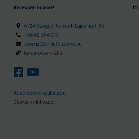
Keressen minket!
It
6724 Szeged, Kossuth Lajos sgrt. 85.
+36 62 554 013
szerviz@ka-autoszerviz.hu
ka-autoszerviz.hu
Adatvédelmi szabályzat
Cookie nyilatkozat