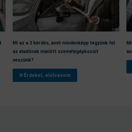
t
Mi az a 3 kérdés, amit mindenképp tegyünk fel
Mi
az eladónak mielőtt személygépkocsit
au
veszünk?
Érdekel, elolvasom