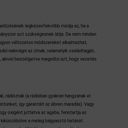
gelőzésének legkézenfekvőbb módja az, ha a
, ahányszor ezt szükségesnek látja. De nem minden
 Nagyon változatos módszereket alkalmazhat,
ül nekivágni az útnak, valamelyik családtagját,
, akivel beszélgetve megelőzi azt, hogy vezetés
, rádióznak (a rádióban gyakran hangzanak el
ntünket, így garantált az ébren maradás). Vagy
ogy oxigént juttatva az agyba, fenntartja az
, kiküszöbölve a meleg bágyasztó hatását.