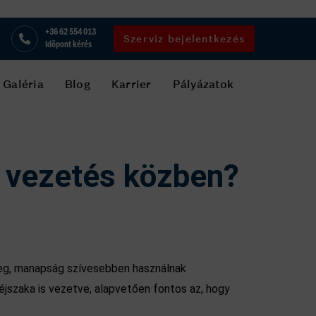
+36 62 554 013
Szerviz bejelentkezés
Időpont kérés
Galéria
Blog
Karrier
Pályázatok
 vezetés közben?
meg, manapság szívesebben használnak
éjszaka is vezetve, alapvetően fontos az, hogy