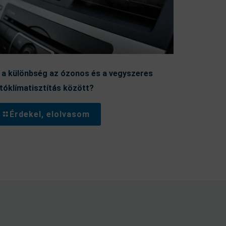
 a különbség az ózonos és a vegyszeres
tóklímatisztítás között?
Érdekel, elolvasom