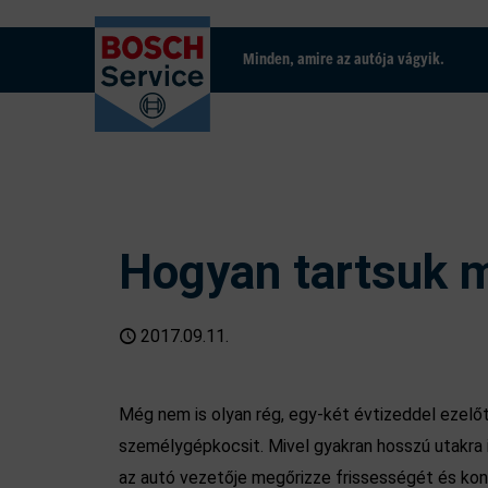
Minden, amire az autója vágyik.
Hogyan tartsuk 
2017.09.11.
Még nem is olyan rég, egy-két évtizeddel ezel
személygépkocsit. Mivel gyakran hosszú utakra i
az autó vezetője megőrizze frissességét és ko