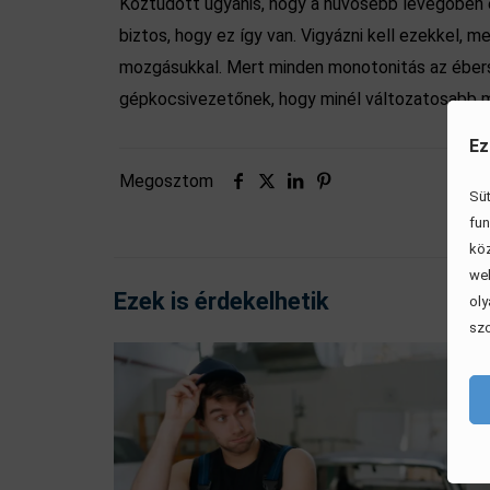
Köztudott ugyanis, hogy a hűvösebb levegőben é
biztos, hogy ez így van. Vigyázni kell ezekkel,
mozgásukkal. Mert minden monotonitás az éberség
gépkocsivezetőnek, hogy minél változatosabb m
Ez
Megosztom
Süt
fun
köz
web
Ezek is érdekelhetik
oly
szo