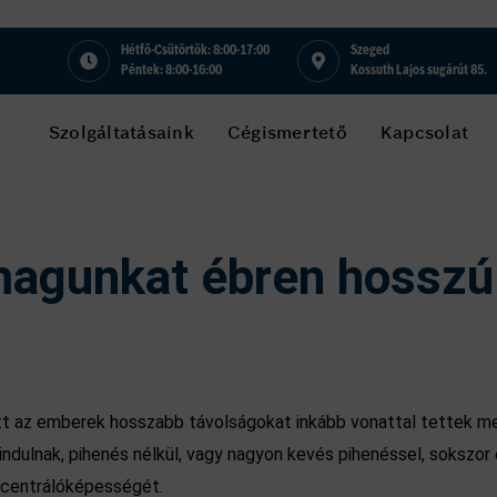
Hétfő-Csütörtök: 8:00-17:00
Szeged
Péntek: 8:00-16:00
Kossuth Lajos sugárút 85.
Szolgáltatásaink
Cégismertető
Kapcsolat
magunkat ébren hosszú
őtt az emberek hosszabb távolságokat inkább vonattal tettek 
ndulnak, pihenés nélkül, vagy nagyon kevés pihenéssel, sokszor 
ncentrálóképességét.