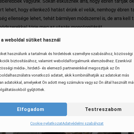
berebbek vagyunk. Sokan esküsznek arra, hogy ébren tartják ő
 mert lehet, hogy ellenkező hatást érünk el velük, nemhogy ébre
 ellensége lehet, tehát bármilyen módszerrel is, de arra kell t
ódszerekkel törje meg az utazás monotonitását.
 a weboldal sütiket használ
iket használunk a tartalmak és hirdetések személyre szabásához, közösségi
kciók biztosításához, valamint weboldalforgalmunk elemzéséhez. Ezenkívül
össégi média-, hirdető- és elemező partnereinkkel megosztjuk az Ön
oldalhasználatra vonatkozó adatait, akik kombinálhatják az adatokat más
an adatokkal, amelyeket Ön adott meg számukra vagy az Ön által használt má
lgáltatásokból gyűjtöttek.
Elfogadom
Testreszabom
Cookie nyilatkozat
Adatvédelmi szabályzat