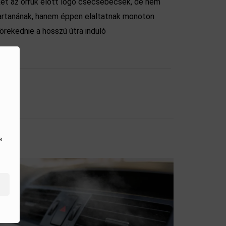
ket az orruk előtt lógó csecsebecsék, de nem
n tartanának, hanem éppen elaltatnak monoton
örekednie a hosszú útra induló
s