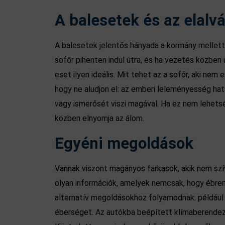
A balesetek és az elalv
A balesetek jelentős hányada a kormány mellet
sofőr pihenten indul útra, és ha vezetés közben 
eset ilyen ideális. Mit tehet az a sofőr, aki n
hogy ne aludjon el: az emberi leleményesség hat
vagy ismerősét viszi magával. Ha ez nem lehets
közben elnyomja az álom.
Egyéni megoldások
Vannak viszont magányos farkasok, akik nem szí
olyan információk, amelyek nemcsak, hogy ébren 
alternatív megoldásokhoz folyamodnak: például in
éberséget. Az autókba beépített klímaberendezé