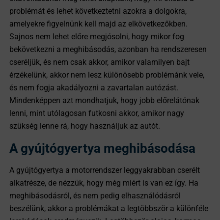
problémát és lehet következtetni azokra a dolgokra,
amelyekre figyelnünk kell majd az elkövetkezőkben.
Sajnos nem lehet előre megjósolni, hogy mikor fog
bekövetkezni a meghibásodás, azonban ha rendszeresen
cseréljük, és nem csak akkor, amikor valamilyen bajt
érzékelünk, akkor nem lesz különösebb problémánk vele,
és nem fogja akadályozni a zavartalan autózást.
Mindenképpen azt mondhatjuk, hogy jobb előrelátónak
lenni, mint utólagosan futkosni akkor, amikor nagy
szükség lenne rá, hogy használjuk az autót.
A gyújtógyertya meghibásodása
A gyújtógyertya a motorrendszer leggyakrabban cserélt
alkatrésze, de nézzük, hogy még miért is van ez így. Ha
meghibásodásról, és nem pedig elhasználódásról
beszélünk, akkor a problémákat a legtöbbször a különféle