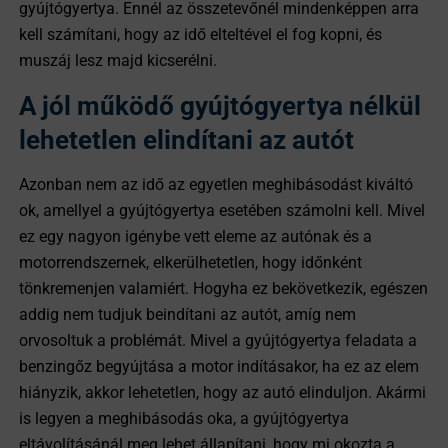
gyújtógyertya. Ennél az összetevőnél mindenképpen arra
kell számítani, hogy az idő elteltével el fog kopni, és
muszáj lesz majd kicserélni.
A jól működő gyújtógyertya nélkül
lehetetlen elindítani az autót
Azonban nem az idő az egyetlen meghibásodást kiváltó
ok, amellyel a gyújtógyertya esetében számolni kell. Mivel
ez egy nagyon igénybe vett eleme az autónak és a
motorrendszernek, elkerülhetetlen, hogy időnként
tönkremenjen valamiért. Hogyha ez bekövetkezik, egészen
addig nem tudjuk beindítani az autót, amíg nem
orvosoltuk a problémát. Mivel a gyújtógyertya feladata a
benzingőz begyújtása a motor indításakor, ha ez az elem
hiányzik, akkor lehetetlen, hogy az autó elinduljon. Akármi
is legyen a meghibásodás oka, a gyújtógyertya
eltávolításánál meg lehet állapítani, hogy mi okozta a