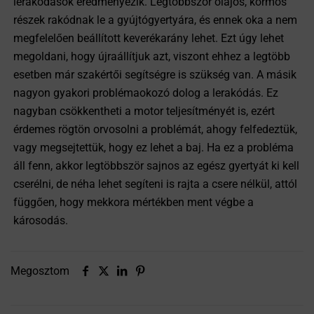
lerakódások eredményezik. Legtöbbször olajos, kormos
részek rakódnak le a gyújtógyertyára, és ennek oka a nem
megfelelően beállított keverékarány lehet. Ezt úgy lehet
megoldani, hogy újraállítjuk azt, viszont ehhez a legtöbb
esetben már szakértői segítségre is szükség van. A másik
nagyon gyakori problémaokozó dolog a lerakódás. Ez
nagyban csökkentheti a motor teljesítményét is, ezért
érdemes rögtön orvosolni a problémát, ahogy felfedeztük,
vagy megsejtettük, hogy ez lehet a baj. Ha ez a probléma
áll fenn, akkor legtöbbször sajnos az egész gyertyát ki kell
cserélni, de néha lehet segíteni is rajta a csere nélkül, attól
függően, hogy mekkora mértékben ment végbe a
károsodás.
Megosztom