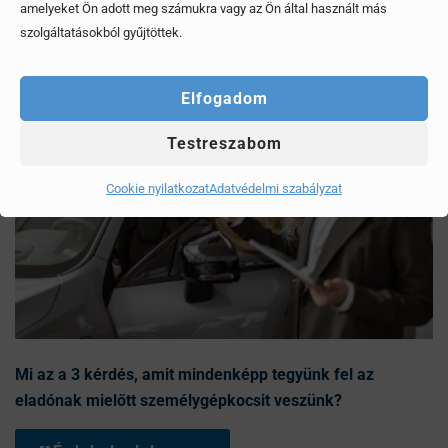
amelyeket Ön adott meg számukra vagy az Ön által használt más
szolgáltatásokból gyűjtöttek.
Elfogadom
Testreszabom
Cookie nyilatkozat
Adatvédelmi szabályzat
Mi az a 3 kérdés, amit mindenképp tegyünk fel az
eladónak mielőtt személygépkocsit veszünk?