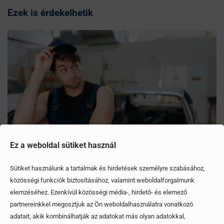
Ezek is érdekelhetik
Ez a weboldal sütiket használ
Sütiket használunk a tartalmak és hirdetések személyre szabásához,
közösségi funkciók biztosításához, valamint weboldalforgalmunk
Mítoszok, amiktől mi is csak fogjuk a fejünket
elemzéséhez. Ezenkívül közösségi média-, hirdető- és elemező
partnereinkkel megosztjuk az Ön weboldalhasználatra vonatkozó
Érdekel, elolvasom
adatait, akik kombinálhatják az adatokat más olyan adatokkal,