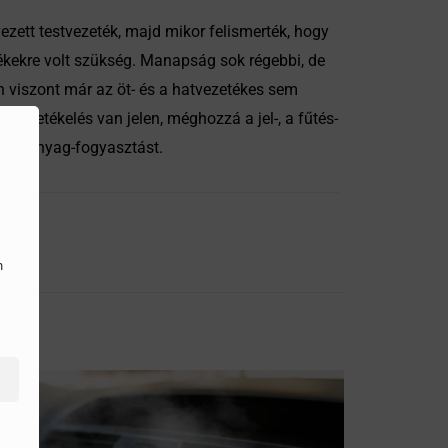
ezett testvezeték, majd mikor felismerték, hogy
ékekre volt szükség. Manapság sok régebbi, de
viszont már az öt- és a hatvezetékes sem
vezetékelés van jelen, méghozzá a jel-, a fűtés-
s üzemanyag-fogyasztást.
n