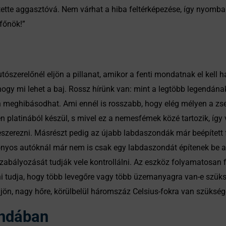
 tette aggasztóvá. Nem várhat a hiba feltérképezése, így nyomb
főnök!”
ószerelőnél eljön a pillanat, amikor a fenti mondatnak el kell 
hogy mi lehet a baj. Rossz hírünk van: mint a legtöbb legendána
 meghibásodhat. Ami ennél is rosszabb, hogy elég mélyen a zseb
 platinából készül, s mivel ez a nemesfémek közé tartozik, így 
eszerezni. Másrészt pedig az újabb labdaszondák már beépített f
zonyos autóknál már nem is csak egy labdaszondát építenek be a 
lyozását tudják vele kontrollálni. Az eszköz folyamatosan figy
zni tudja, hogy több levegőre vagy több üzemanyagra van-e szük
ön, nagy hőre, körülbelül háromszáz Celsius-fokra van szükség
ndában