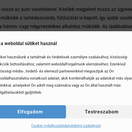
te össze az autó vezérlésével. Később megjelent hozzá az úgynev
 működik a lambdaszonda, fűtőszálat is kapott, így újabb vezet
 három- vagy négyvezetékes alkatrész működik. Az újabbakban 
b generációs lambdaszondák esetében is három különböző típusú 
 ellátni a rá bízott feladatokat, és biztosítani az autónk ideáli
 a weboldal sütiket használ
iket használunk a tartalmak és hirdetések személyre szabásához, közösségi
kciók biztosításához, valamint weboldalforgalmunk elemzéséhez. Ezenkívül
össégi média-, hirdető- és elemező partnereinkkel megosztjuk az Ön
oldalhasználatra vonatkozó adatait, akik kombinálhatják az adatokat más olya
tokkal, amelyeket Ön adott meg számukra vagy az Ön által használt más
lgáltatásokból gyűjtöttek.
Elfogadom
Testreszabom
Cookie nyilatkozat
Adatvédelmi szabályzat