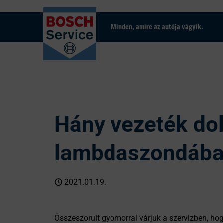
Minden, amire az autója vágyik.
Hány vezeték dol
lambdaszondáb
2021.01.19.
Összeszorult gyomorral várjuk a szervizben, ho