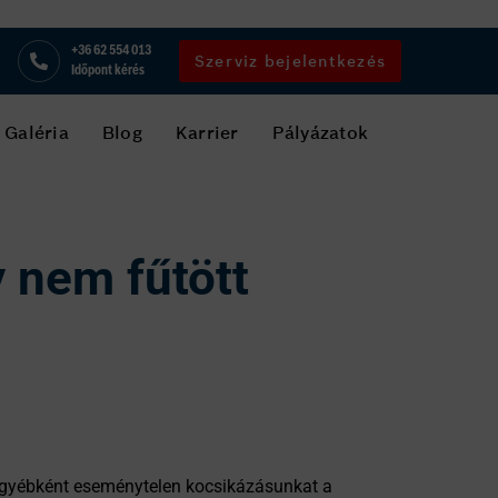
+36 62 554 013
Szerviz bejelentkezés
Időpont kérés
Galéria
Blog
Karrier
Pályázatok
y nem fűtött
z egyébként eseménytelen kocsikázásunkat a