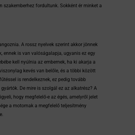
an szakemberhez fordultunk. Sokként ér minket a
hangoznia. A rossz nyelvek szerint akkor jönnek
k, ennek is van valóságalapja, ugyanis ez egy
ébe kell nyúlnia az embernek, ha ki akarja a
viszonylag kevés van belőle, és a többi között
űtéssel is rendelkeznek, ez pedig tovább
gyártók. De mire is szolgál ez az alkatrész? A
eli, hogy megfelelő-e az égés, amelyről jelet
sége a motornak a megfelelő teljesítmény
e.