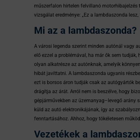
műszerfalon hirtelen felvillanó motorhibajelzés
vizsgálat eredménye: „Ez a lambdaszonda lesz, 
Mi az a lambdaszonda?
A városi legenda szerint minden autónál vagy aut
elő ezzel a problémával, ha már ők sem tudják, 
olyan alkatrésze az autónknak, amelyik könnyen
hibát javíttatni. A lambdaszonda ugyanis részben
ezt is borsos áron tudják csak az autógyártók b
drágítja az árát. Arról nem is beszélve, hogy bi
gépjárművekben az üzemanyag–levegő arány szabá
küld az autó elektronikájának, így az szabályo
fenntartásához. Ahhoz, hogy tökéletesen működj
Vezetékek a lambdaszo