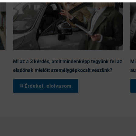
Mi az a 3 kérdés, amit mindenképp tegyünk fel az
Mi
eladónak mielőtt személygépkocsit veszünk?
au
Érdekel, elolvasom