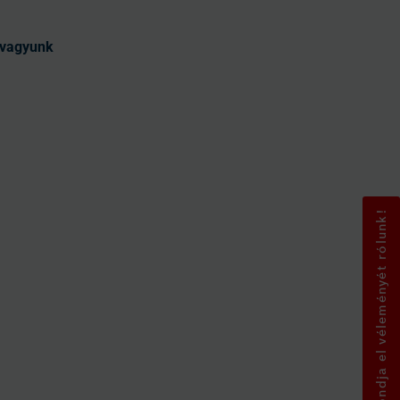
t vagyunk
Mondja el véleményét rólunk!