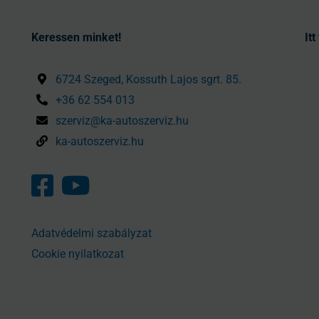
Keressen minket!
It
6724 Szeged, Kossuth Lajos sgrt. 85.
+36 62 554 013
szerviz@ka-autoszerviz.hu
ka-autoszerviz.hu
Adatvédelmi szabályzat
Cookie nyilatkozat