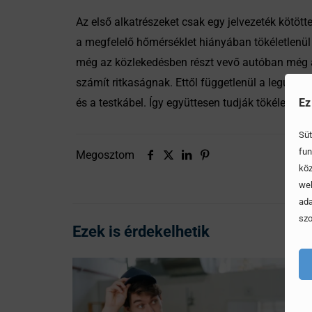
Az első alkatrészeket csak egy jelvezeték kötöt
a megfelelő hőmérséklet hiányában tökéletlenül
még az közlekedésben részt vevő autóban még a
számít ritkaságnak. Ettől függetlenül a legújab
és a testkábel. Így együttesen tudják tökéletesen
Ez
Süt
fun
Megosztom
köz
web
ada
szo
Ezek is érdekelhetik