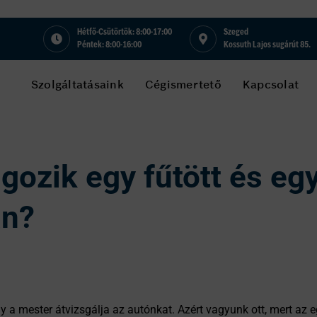
Hétfő-Csütörtök: 8:00-17:00
Szeged
Péntek: 8:00-16:00
Kossuth Lajos sugárút 85.
Szolgáltatásaink
Cégismertető
Kapcsolat
gozik egy fűtött és eg
an?
gy a mester átvizsgálja az autónkat. Azért vagyunk ott, mert a