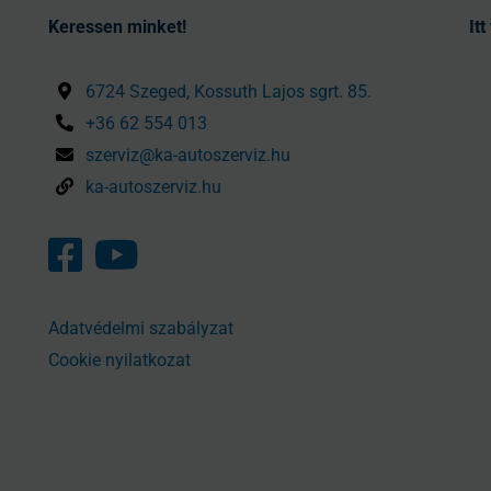
Keressen minket!
It
6724 Szeged, Kossuth Lajos sgrt. 85.
+36 62 554 013
szerviz@ka-autoszerviz.hu
ka-autoszerviz.hu
Adatvédelmi szabályzat
Cookie nyilatkozat