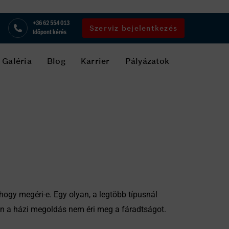
+36 62 554 013
Szerviz bejelentkezés
Időpont kérés
Galéria
Blog
Karrier
Pályázatok
ogy megéri-e. Egy olyan, a legtöbb típusnál
en a házi megoldás nem éri meg a fáradtságot.