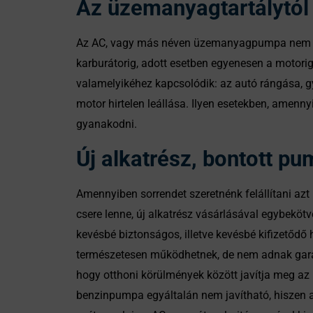
Az üzemanyagtartálytól
Az AC, vagy más néven üzemanyagpumpa nem meg
karburátorig, adott esetben egyenesen a motori
valamelyikéhez kapcsolódik: az autó rángása, gy
motor hirtelen leállása. Ilyen esetekben, ame
gyanakodni.
Új alkatrész, bontott pum
Amennyiben sorrendet szeretnénk felállítani azt
csere lenne, új alkatrész vásárlásával egybeköt
kevésbé biztonságos, illetve kevésbé kifizetődő 
természetesen működhetnek, de nem adnak garanc
hogy otthoni körülmények között javítja meg az
benzinpumpa egyáltalán nem javítható, hiszen az