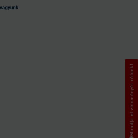
t vagyunk
Mondja el véleményét rólunk!