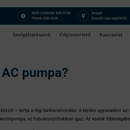
Hétfő-Csütörtök: 8:00-17:00
Szeged
Péntek: 8:00-16:00
Kossuth Lajos sugárút 85.
Szolgáltatásaink
Cégismertető
Kapcsolat
gy AC pumpa?
között – tartja a régi barkácsmondás. A kérdés ugyanakkor az, h
a benzinpumpa, ez hatványozottabban igaz. Az esetek többségéb