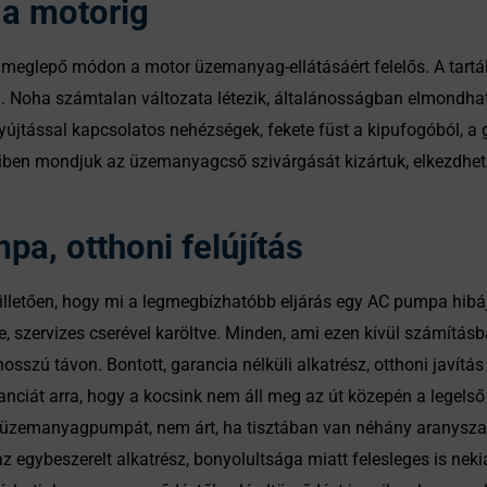
 a motorig
lepő módon a motor üzemanyag-ellátásáért felelős. A tartályb
g. Noha számtalan változata létezik, általánosságban elmondh
újtással kapcsolatos nehézségek, fekete füst a kipufogóból, a 
nnyiben mondjuk az üzemanyagcső szivárgását kizártuk, elkezd
pa, otthoni felújítás
 illetően, hogy mi a legmegbízhatóbb eljárás egy AC pumpa hibá
ve, szervizes cserével karöltve. Minden, ami ezen kívül számítás
hosszú távon. Bontott, garancia nélküli alkatrész, otthoni javít
iát arra, hogy a kocsink nem áll meg az út közepén a legelső
 üzemanyagpumpát, nem árt, ha tisztában van néhány aranyszabá
 egybeszerelt alkatrész, bonyolultsága miatt felesleges is nekiá