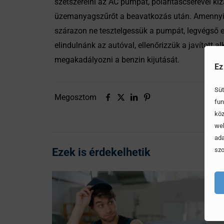
szétszerelni az AC pumpát, polaritáscserével ki
üzemanyagszűrőt a beavatkozás után. Amennyiben
szárazon ne tesztelgessük a pumpát, legvégső es
elindulnánk az autóval, ellenőrizzük a javított 
megakadályozni a benzin kijutását.
Ez
Süt
Megosztom
fun
köz
web
ada
Ezek is érdekelhetik
szo