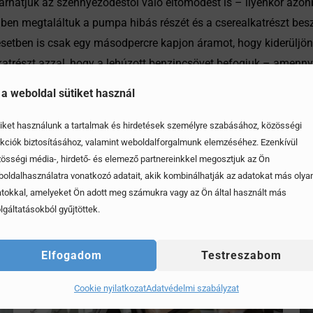
zárhatjuk az szennyeződéstől való eltömődést is – ilyenkor azo
 megtaláltuk a pumpa hibás részét és a cserealkatrészt beszere
etben is csak egy másodpercre kapjon áramot, hogy kiderüljön, e
alkatrészt azzal, hogy a lehúzott benzincsövet befogjuk – amenny
 a weboldal sütiket használ
iket használunk a tartalmak és hirdetések személyre szabásához, közösségi
kciók biztosításához, valamint weboldalforgalmunk elemzéséhez. Ezenkívül
össégi média-, hirdető- és elemező partnereinkkel megosztjuk az Ön
oldalhasználatra vonatkozó adatait, akik kombinálhatják az adatokat más olya
tokkal, amelyeket Ön adott meg számukra vagy az Ön által használt más
lgáltatásokból gyűjtöttek.
Elfogadom
Testreszabom
Cookie nyilatkozat
Adatvédelmi szabályzat