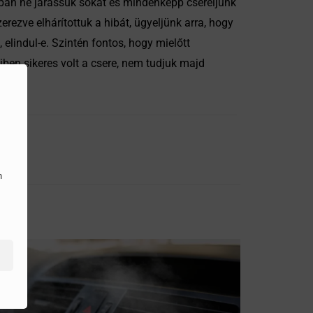
nban ne járassuk sokat és mindenképp cseréljünk
zve elhárítottuk a hibát, ügyeljünk arra, hogy
lindul-e. Szintén fontos, hogy mielőtt
iben sikeres volt a csere, nem tudjuk majd
n