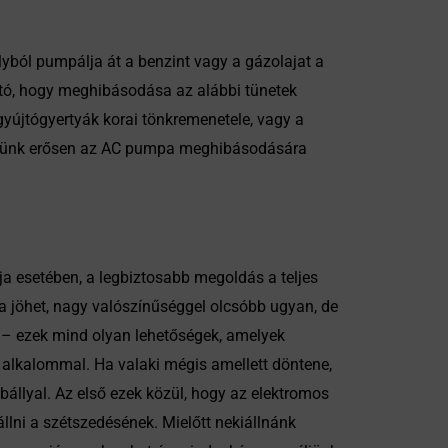
ól pumpálja át a benzint vagy a gázolajat a
ató, hogy meghibásodása az alábbi tünetek
gyújtógyertyák korai tönkremenetele, vagy a
hetünk erősen az AC pumpa meghibásodására
ja esetében, a legbiztosabb megoldás a teljes
ba jöhet, nagy valószínűséggel olcsóbb ugyan, de
ás – ezek mind olyan lehetőségek, amelyek
 alkalommal. Ha valaki mégis amellett döntene,
llyal. Az első ezek közül, hogy az elektromos
llni a szétszedésének. Mielőtt nekiállnánk