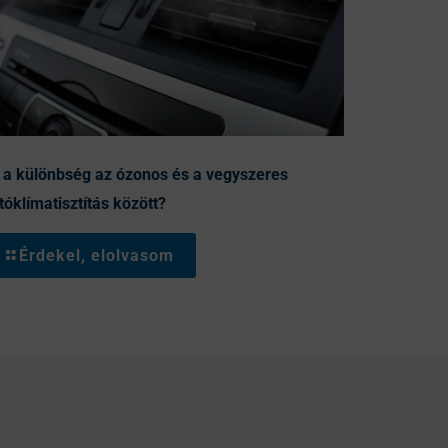
 a különbség az ózonos és a vegyszeres
tóklímatisztítás között?
Érdekel, elolvasom