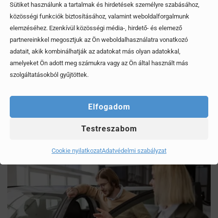
Sütiket használunk a tartalmak és hirdetések személyre szabásához,
közösségi funkciók biztosításához, valamint weboldalforgalmunk
elemzéséhez. Ezenkívül közösségi média-, hirdető- és elemező
partnereinkkel megosztjuk az Ön weboldalhasználatra vonatkozó
adatait, akik kombinálhatják az adatokat más olyan adatokkal,
amelyeket Ön adott meg számukra vagy az Ön által használt más
szolgáltatásokból gyűjtöttek.
Mítoszok, amiktől mi is csak fogjuk a fejünket
Érdekel, elolvasom
Elfogadom
Testreszabom
Cookie nyilatkozat
Adatvédelmi szabályzat