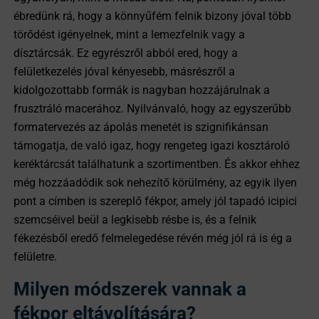
ébredünk rá, hogy a könnyűfém felnik bizony jóval több
törődést igényelnek, mint a lemezfelnik vagy a
dísztárcsák. Ez egyrészről abból ered, hogy a
felületkezelés jóval kényesebb, másrészről a
kidolgozottabb formák is nagyban hozzájárulnak a
frusztráló macerához. Nyilvánvaló, hogy az egyszerűbb
formatervezés az ápolás menetét is szignifikánsan
támogatja, de való igaz, hogy rengeteg igazi kosztároló
keréktárcsát találhatunk a szortimentben. És akkor ehhez
még hozzáadódik sok nehezítő körülmény, az egyik ilyen
pont a címben is szereplő fékpor, amely jól tapadó icipici
szemcséivel beül a legkisebb résbe is, és a felnik
fékezésből eredő felmelegedése révén még jól rá is ég a
felületre.
Milyen módszerek vannak a
fékpor eltávolítására?