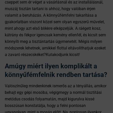
cseppet sem ér véget a vásárlásnál és az installálásnál,
muszáj tisztán tartani is ahhoz, hogy valóban érjen
valamit a beruházás. A könnyűfémfelni takarítása a
gyakorlatban viszont közel sem olyan egyszerű művelet,
mint ahogy azt első blikkre elképzeljük. A ráégett kosz,
kátrány és fékpor igencsak kemény ellenfél, és kicsit sem
könnyíti meg a tisztántartás ügymenetét. Mégis milyen
módszerek lehetnek, amikkel flottul eltávolíthatjuk ezeket
a zavaró részecskéket?Kutakodjunk kicsit!
Amúgy miért ilyen komplikált a
könnyűfémfelnik rendben tartása?
Valószínűleg mindenkinek ismerős az a tényállás, amikor
behajt egy gépi mosóba, végigmegy a normál tisztítási
metódus csodás folyamatán, majd kigurulva kissé
bosszúsan konstatálja, hogy a felni pontosan
ugyanolyan, mint a mosás előtt. Na, pontosan ilyenkor