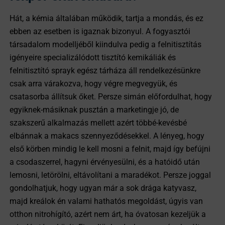
Hát, a kémia általában működik, tartja a mondás, és ez
ebben az esetben is igaznak bizonyul. A fogyasztói
társadalom modelljéből kiindulva pedig a felnitisztítás
igényeire specializálódott tisztító kemikáliák és
felnitisztító sprayk egész tárháza áll rendelkezésünkre
csak arra várakozva, hogy végre megvegyük, és
csatasorba állítsuk őket. Persze simán előfordulhat, hogy
egyiknek-másiknak pusztán a marketingje jó, de
szakszerű alkalmazás mellett azért többé-kevésbé
elbánnak a makacs szennyeződésekkel. A lényeg, hogy
első körben mindig le kell mosni a felnit, majd így befújni
a csodaszerrel, hagyni érvényesülni, és a hatóidő után
lemosni, letörölni, eltávolítani a maradékot. Persze joggal
gondolhatjuk, hogy ugyan már a sok drága katyvasz,
majd kreálok én valami hathatós megoldást, úgyis van
otthon nitrohígító, azért nem árt, ha óvatosan kezeljük a