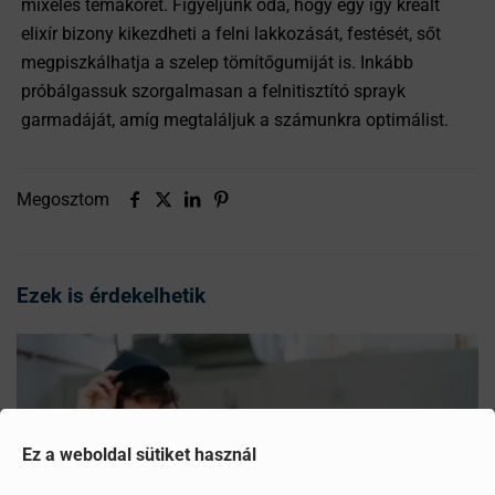
mixelés témakörét. Figyeljünk oda, hogy egy így kreált
elixír bizony kikezdheti a felni lakkozását, festését, sőt
megpiszkálhatja a szelep tömítőgumiját is. Inkább
próbálgassuk szorgalmasan a felnitisztító sprayk
garmadáját, amíg megtaláljuk a számunkra optimálist.
Megosztom
Ezek is érdekelhetik
Ez a weboldal sütiket használ