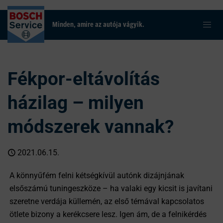
Minden, amire az autója vágyik.
Fékpor-eltávolítás
házilag – milyen
módszerek vannak?
2021.06.15.
A könnyűfém felni kétségkívül autónk dizájnjának
elsőszámú tuningeszköze – ha valaki egy kicsit is javítani
szeretne verdája küllemén, az első témával kapcsolatos
ötlete bizony a kerékcsere lesz. Igen ám, de a felnikérdés