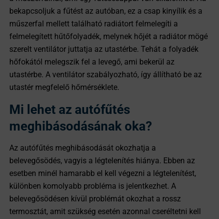
bekapcsoljuk a fűtést az autóban, ez a csap kinyílik és a
műszerfal mellett található radiátort felmelegíti a
felmelegített hűtőfolyadék, melynek hőjét a radiátor mögé
szerelt ventilátor juttatja az utastérbe. Tehát a folyadék
hőfokától melegszik fel a levegő, ami bekerül az
utastérbe. A ventilátor szabályozható, így állítható be az
utastér megfelelő hőmérséklete.
Mi lehet az autófűtés
meghibásodásának oka?
Az autófűtés meghibásodását okozhatja a
belevegősödés, vagyis a légtelenítés hiánya. Ebben az
esetben minél hamarabb el kell végezni a légtelenítést,
különben komolyabb probléma is jelentkezhet. A
belevegősödésen kívül problémát okozhat a rossz
termosztát, amit szükség esetén azonnal cseréltetni kell