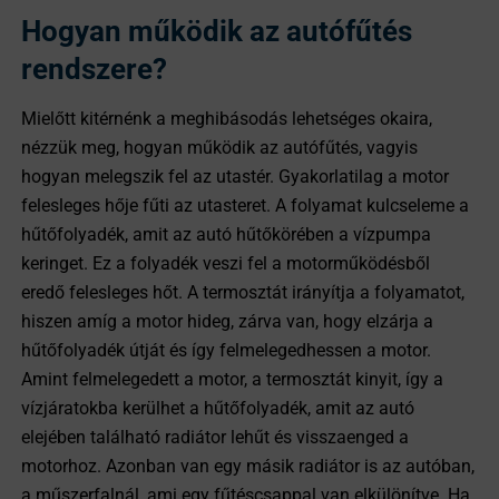
Hogyan működik az autófűtés
rendszere?
Mielőtt kitérnénk a meghibásodás lehetséges okaira,
nézzük meg, hogyan működik az autófűtés, vagyis
hogyan melegszik fel az utastér. Gyakorlatilag a motor
felesleges hője fűti az utasteret. A folyamat kulcseleme a
hűtőfolyadék, amit az autó hűtőkörében a vízpumpa
keringet. Ez a folyadék veszi fel a motorműködésből
eredő felesleges hőt. A termosztát irányítja a folyamatot,
hiszen amíg a motor hideg, zárva van, hogy elzárja a
hűtőfolyadék útját és így felmelegedhessen a motor.
Amint felmelegedett a motor, a termosztát kinyit, így a
vízjáratokba kerülhet a hűtőfolyadék, amit az autó
elejében található radiátor lehűt és visszaenged a
motorhoz. Azonban van egy másik radiátor is az autóban,
a műszerfalnál, ami egy fűtéscsappal van elkülönítve. Ha