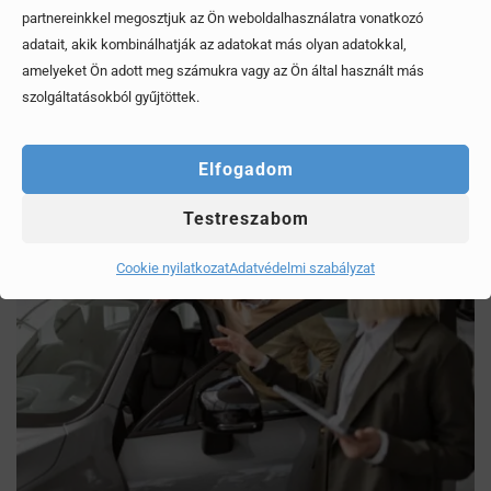
partnereinkkel megosztjuk az Ön weboldalhasználatra vonatkozó
Mítoszok, amiktől mi is csak fogjuk a fejünket
adatait, akik kombinálhatják az adatokat más olyan adatokkal,
amelyeket Ön adott meg számukra vagy az Ön által használt más
Érdekel, elolvasom
szolgáltatásokból gyűjtöttek.
Elfogadom
Testreszabom
Cookie nyilatkozat
Adatvédelmi szabályzat