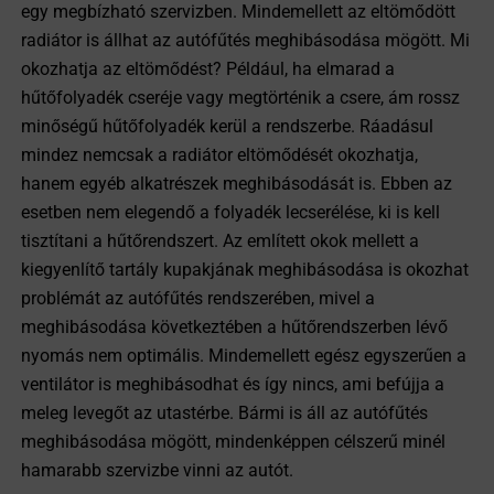
egy megbízható szervizben. Mindemellett az eltömődött
radiátor is állhat az autófűtés meghibásodása mögött. Mi
okozhatja az eltömődést? Például, ha elmarad a
hűtőfolyadék cseréje vagy megtörténik a csere, ám rossz
minőségű hűtőfolyadék kerül a rendszerbe. Ráadásul
mindez nemcsak a radiátor eltömődését okozhatja,
hanem egyéb alkatrészek meghibásodását is. Ebben az
esetben nem elegendő a folyadék lecserélése, ki is kell
tisztítani a hűtőrendszert. Az említett okok mellett a
kiegyenlítő tartály kupakjának meghibásodása is okozhat
problémát az autófűtés rendszerében, mivel a
meghibásodása következtében a hűtőrendszerben lévő
nyomás nem optimális. Mindemellett egész egyszerűen a
ventilátor is meghibásodhat és így nincs, ami befújja a
meleg levegőt az utastérbe. Bármi is áll az autófűtés
meghibásodása mögött, mindenképpen célszerű minél
hamarabb szervizbe vinni az autót.