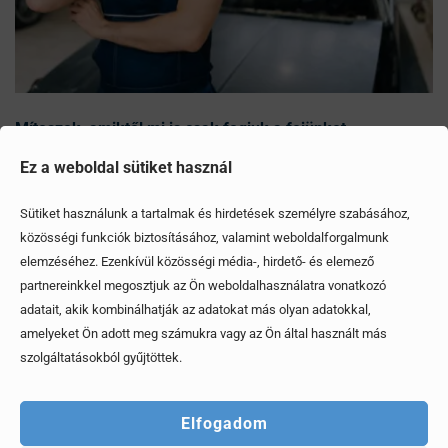
Mítoszok, amiktől mi is csak fogjuk a fejünket
Ez a weboldal sütiket használ
Érdekel, elolvasom
Sütiket használunk a tartalmak és hirdetések személyre szabásához,
közösségi funkciók biztosításához, valamint weboldalforgalmunk
elemzéséhez. Ezenkívül közösségi média-, hirdető- és elemező
partnereinkkel megosztjuk az Ön weboldalhasználatra vonatkozó
adatait, akik kombinálhatják az adatokat más olyan adatokkal,
amelyeket Ön adott meg számukra vagy az Ön által használt más
szolgáltatásokból gyűjtöttek.
Elfogadom