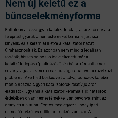
Nem új keletű ez a
bűncselekményforma
Külföldön a rossz gyári katalizátorok újrahasznosítására
felépített gyárak a nemesfémeket kémiai eljárással
kinyerik, és a kerámiát illetve a katalizátor házat
újrahasznosítják. Ez azonban nem mindig legálisan
történik, hiszen sajnos jó ideje elterjedt már a
katalizátorlopás (“platinázás“), és bár a károsultaknak
sovány vigasz, ez nem csak országos, hanem nemzetközi
probléma. Azért lett közkedvelt a tolvaj bűnözők körében,
mert a használt, gyári katalizátorok relatív jó áron
eladhatók, ugyanis a katalizátor kerámia a jó hatásfok
érdekében olyan nemesfémekkel van bevonva, mint az
arany és a platina. Fontos megjegyezni, hogy ipari
nemesfémekről és milligrammokról van szó. A