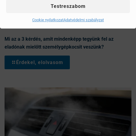
Testreszabom
Cookie nyilatkozat
Adatvédelmi szabályzat
Mi az a 3 kérdés, amit mindenképp tegyünk fel az
eladónak mielőtt személygépkocsit veszünk?
Érdekel, elolvasom