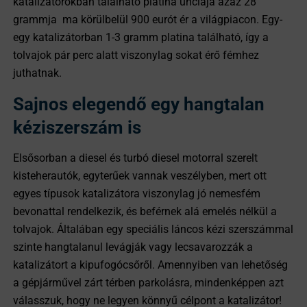
katalizátorokban található platina unciája azaz 28
grammja ma körülbelül 900 eurót ér a világpiacon. Egy-
egy katalizátorban 1-3 gramm platina található, így a
tolvajok pár perc alatt viszonylag sokat érő fémhez
juthatnak.
Sajnos elegendő egy hangtalan
kéziszerszám is
Elsősorban a diesel és turbó diesel motorral szerelt
kisteherautók, egyterűek vannak veszélyben, mert ott
egyes típusok katalizátora viszonylag jó nemesfém
bevonattal rendelkezik, és beférnek alá emelés nélkül a
tolvajok. Általában egy speciális láncos kézi szerszámmal
szinte hangtalanul levágják vagy lecsavarozzák a
katalizátort a kipufogócsőről. Amennyiben van lehetőség
a gépjárművel zárt térben parkolásra, mindenképpen azt
válasszuk, hogy ne legyen könnyű célpont a katalizátor!