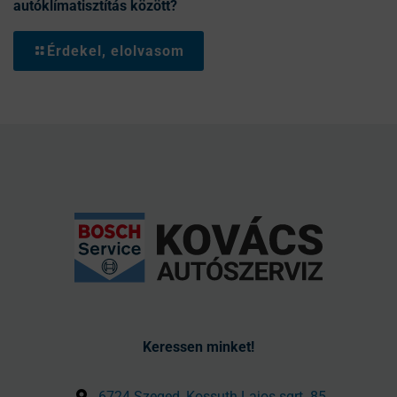
autóklímatisztítás között?
Érdekel, elolvasom
Keressen minket!
6724 Szeged, Kossuth Lajos sgrt. 85.