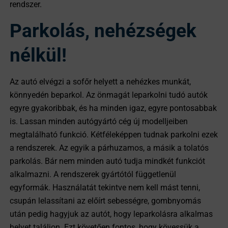
rendszer.
Parkolás, nehézségek
nélkül!
Az autó elvégzi a sofőr helyett a nehézkes munkát,
könnyedén beparkol. Az önmagát leparkolni tudó autók
egyre gyakoribbak, és ha minden igaz, egyre pontosabbak
is. Lassan minden autógyártó cég új modelljeiben
megtalálható funkció. Kétféleképpen tudnak parkolni ezek
a rendszerek. Az egyik a párhuzamos, a másik a tolatós
parkolás. Bár nem minden autó tudja mindkét funkciót
alkalmazni. A rendszerek gyártótól függetlenül
egyformák. Használatát tekintve nem kell mást tenni,
csupán lelassítani az előírt sebességre, gombnyomás
után pedig hagyjuk az autót, hogy leparkolásra alkalmas
helyet találjon. Ezt követően fontos, hogy kövessük a