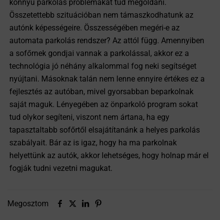
könnyű parkolás problémákat tud megoldani.
Összetettebb szituációban nem támaszkodhatunk az
autónk képességeire. Összességében megéri-e az
automata parkolás rendszer? Az attól függ. Amennyiben
a sofőrnek gondjai vannak a parkolással, akkor ez a
technológia jó néhány alkalommal fog neki segítséget
nyújtani. Másoknak talán nem lenne ennyire értékes ez a
fejlesztés az autóban, mivel gyorsabban beparkolnak
saját maguk. Lényegében az önparkoló program sokat
tud olykor segíteni, viszont nem ártana, ha egy
tapasztaltabb sofőrtől elsajátítanánk a helyes parkolás
szabályait. Bár az is igaz, hogy ha ma parkolnak
helyettünk az autók, akkor lehetséges, hogy holnap már el
fogják tudni vezetni magukat.
Megosztom