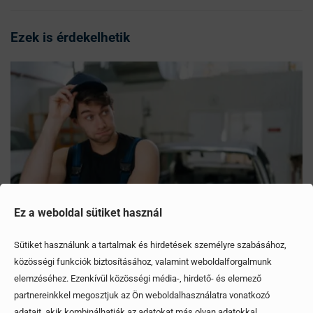
Ezek is érdekelhetik
Ez a weboldal sütiket használ
Sütiket használunk a tartalmak és hirdetések személyre szabásához,
közösségi funkciók biztosításához, valamint weboldalforgalmunk
elemzéséhez. Ezenkívül közösségi média-, hirdető- és elemező
Mítoszok, amiktől mi is csak fogjuk a fejünket
partnereinkkel megosztjuk az Ön weboldalhasználatra vonatkozó
adatait, akik kombinálhatják az adatokat más olyan adatokkal,