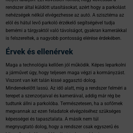
rendszer által küldött utasításokat, azért hogy a parkolást
nehézségek nélkül elvégezhesse az autó. A szisztéma az
elöl és hátul levő parkoló érzékelő segítségével tudja
bemérni a tárgyaktól való távolságot, gyakran kamerákkal
is felszereltek, a nagyobb pontosság elérése érdekében.
Érvek és ellenérvek
Maga a technológia kellően jól működik. Képes leparkolni
a járművet úgy, hogy teljesen maga végzi a kormányzást.
Viszont van két talán kissé aggasztó dolog.
Mindenekelőtt lassú. Az idő alatt, míg a rendszer felméri a
terepet a szenzorjaival és kameráival, addig már rég be
tudtunk állni a parkolóba. Természetesen, ha a sofőrnek
megvannak az ezen feladatok elvégzéséhez szükséges
képességei és tapasztalata. A másik nem túl
megnyugtató dolog, hogy a rendszer csak egyszerű és