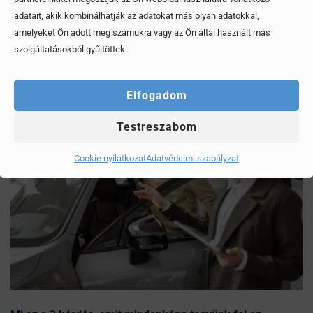
Mítoszok, amiktől mi is csak fogjuk a fejünket
adatait, akik kombinálhatják az adatokat más olyan adatokkal,
amelyeket Ön adott meg számukra vagy az Ön által használt más
Érdekel, elolvasom
szolgáltatásokból gyűjtöttek.
Elfogadom
Testreszabom
Cookie nyilatkozat
Adatvédelmi szabályzat