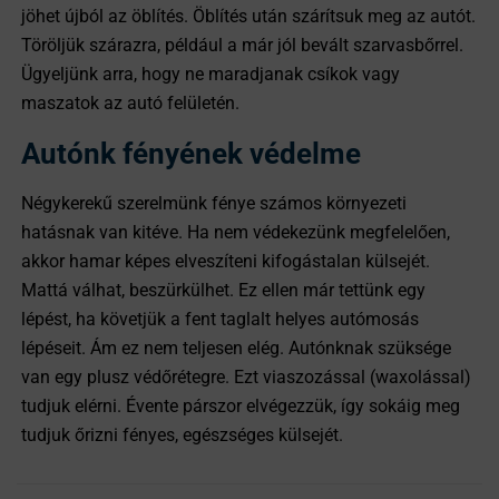
jöhet újból az öblítés. Öblítés után szárítsuk meg az autót.
Töröljük szárazra, például a már jól bevált szarvasbőrrel.
Ügyeljünk arra, hogy ne maradjanak csíkok vagy
maszatok az autó felületén.
Autónk fényének védelme
Négykerekű szerelmünk fénye számos környezeti
hatásnak van kitéve. Ha nem védekezünk megfelelően,
akkor hamar képes elveszíteni kifogástalan külsejét.
Mattá válhat, beszürkülhet. Ez ellen már tettünk egy
lépést, ha követjük a fent taglalt helyes autómosás
lépéseit. Ám ez nem teljesen elég. Autónknak szüksége
van egy plusz védőrétegre. Ezt viaszozással (waxolással)
tudjuk elérni. Évente párszor elvégezzük, így sokáig meg
tudjuk őrizni fényes, egészséges külsejét.