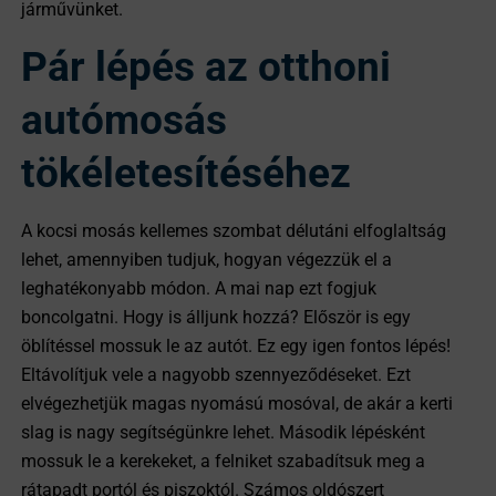
járművünket.
Pár lépés az otthoni
autómosás
tökéletesítéséhez
A kocsi mosás kellemes szombat délutáni elfoglaltság
lehet, amennyiben tudjuk, hogyan végezzük el a
leghatékonyabb módon. A mai nap ezt fogjuk
boncolgatni. Hogy is álljunk hozzá? Először is egy
öblítéssel mossuk le az autót. Ez egy igen fontos lépés!
Eltávolítjuk vele a nagyobb szennyeződéseket. Ezt
elvégezhetjük magas nyomású mosóval, de akár a kerti
slag is nagy segítségünkre lehet. Második lépésként
mossuk le a kerekeket, a felniket szabadítsuk meg a
rátapadt portól és piszoktól. Számos oldószert