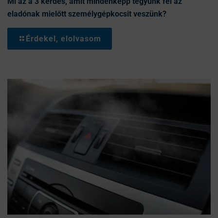
Mi az a 3 kérdés, amit mindenképp tegyünk fel az
eladónak mielőtt személygépkocsit veszünk?
Érdekel, elolvasom