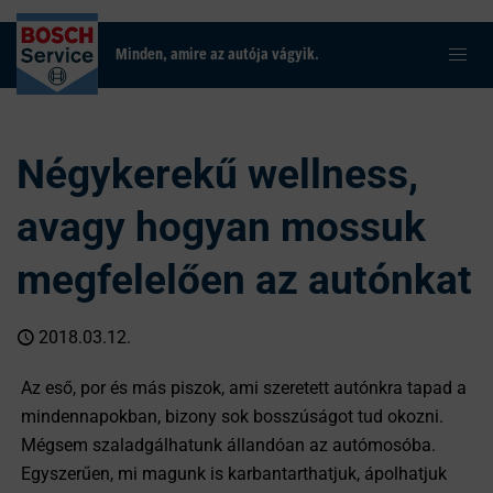
Minden, amire az autója vágyik.
Négykerekű wellness,
avagy hogyan mossuk
megfelelően az autónkat
2018.03.12.
Az eső, por és más piszok, ami szeretett autónkra tapad a
mindennapokban, bizony sok bosszúságot tud okozni.
Mégsem szaladgálhatunk állandóan az autómosóba.
Egyszerűen, mi magunk is karbantarthatjuk, ápolhatjuk