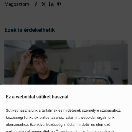
Megosztom
Ezek is érdekelhetik
Ez a weboldal sütiket használ
Sütiket használunk a tartalmak és hirdetések személyre szabásához,
közösségi funkciók biztosításához, valamint weboldalforgalmunk
elemzéséhez. Ezenkívül közösségi média-, hirdető- és elemező
partnereinkkel megosztjuk az Ön weboldalhasználatra vonatkozó