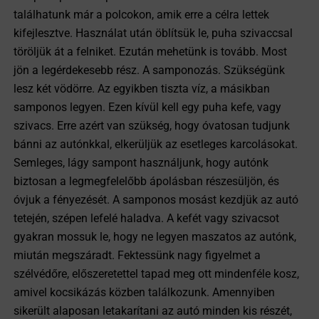
találhatunk már a polcokon, amik erre a célra lettek
kifejlesztve. Használat után öblítsük le, puha szivaccsal
töröljük át a felniket. Ezután mehetünk is tovább. Most
jön a legérdekesebb rész. A samponozás. Szükségünk
lesz két vödörre. Az egyikben tiszta víz, a másikban
samponos legyen. Ezen kívül kell egy puha kefe, vagy
szivacs. Erre azért van szükség, hogy óvatosan tudjunk
bánni az autónkkal, elkerüljük az esetleges karcolásokat.
Semleges, lágy sampont használjunk, hogy autónk
biztosan a legmegfelelőbb ápolásban részesüljön, és
óvjuk a fényezését. A samponos mosást kezdjük az autó
tetején, szépen lefelé haladva. A kefét vagy szivacsot
gyakran mossuk le, hogy ne legyen maszatos az autónk,
miután megszáradt. Fektessünk nagy figyelmet a
szélvédőre, előszeretettel tapad meg ott mindenféle kosz,
amivel kocsikázás közben találkozunk. Amennyiben
sikerült alaposan letakarítani az autó minden kis részét,