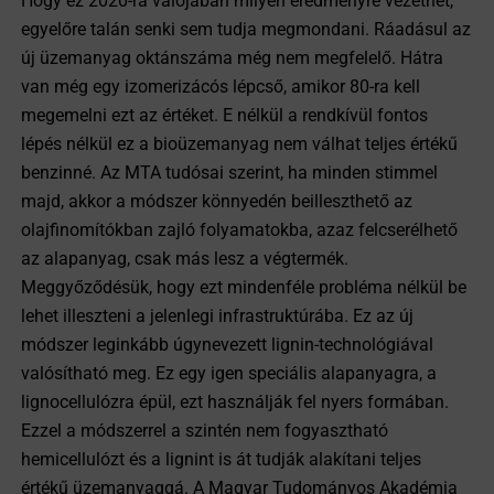
Hogy ez 2020-ra valójában milyen eredményre vezethet,
egyelőre talán senki sem tudja megmondani. Ráadásul az
új üzemanyag oktánszáma még nem megfelelő. Hátra
van még egy izomerizácós lépcső, amikor 80-ra kell
megemelni ezt az értéket. E nélkül a rendkívül fontos
lépés nélkül ez a bioüzemanyag nem válhat teljes értékű
benzinné. Az MTA tudósai szerint, ha minden stimmel
majd, akkor a módszer könnyedén beilleszthető az
olajfinomítókban zajló folyamatokba, azaz felcserélhető
az alapanyag, csak más lesz a végtermék.
Meggyőződésük, hogy ezt mindenféle probléma nélkül be
lehet illeszteni a jelenlegi infrastruktúrába. Ez az új
módszer leginkább úgynevezett lignin-technológiával
valósítható meg. Ez egy igen speciális alapanyagra, a
lignocellulózra épül, ezt használják fel nyers formában.
Ezzel a módszerrel a szintén nem fogyasztható
hemicellulózt és a lignint is át tudják alakítani teljes
értékű üzemanyaggá. A Magyar Tudományos Akadémia