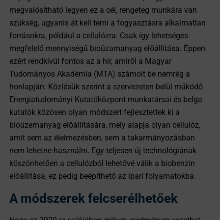
megvalósítható legyen ez a cél, rengeteg munkára van
szükség, ugyanis át kell térni a fogyasztásra alkalmatlan
forrásokra, például a cellulózra. Csak így lehetséges
megfelelő mennyiségű bioüzamanyag előállítása. Éppen
ezért rendkívül fontos az a hír, amiről a Magyar
Tudományos Akadémia (MTA) számolt be nemrég a
honlapján. Közlésük szerint a szervezeten belül működő
Energiatudományi Kutatóközpont munkatársai és belga
kutatók közösen olyan módszert fejlesztettek ki a
bioüzemanyag előállítására, mely alapja olyan cellulóz,
amit sem az élelmezésben, sem a takarmányozásban
nem lehetne használni. Egy teljesen új technológiának
köszönhetően a cellulózból lehetővé válik a biobenzin
előállítása, ez pedig beépíthető az ipari folyamatokba.
A módszerek felcserélhetőek