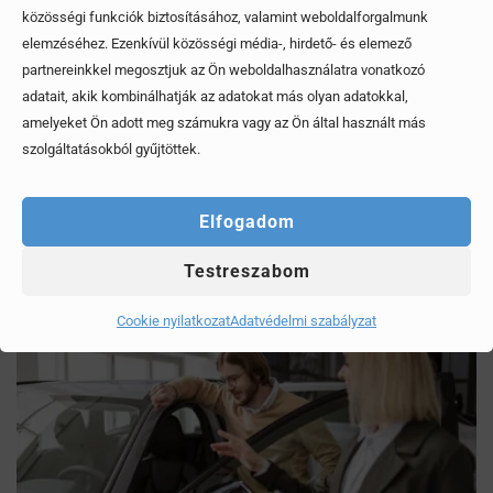
közösségi funkciók biztosításához, valamint weboldalforgalmunk
elemzéséhez. Ezenkívül közösségi média-, hirdető- és elemező
partnereinkkel megosztjuk az Ön weboldalhasználatra vonatkozó
adatait, akik kombinálhatják az adatokat más olyan adatokkal,
amelyeket Ön adott meg számukra vagy az Ön által használt más
Mítoszok, amiktől mi is csak fogjuk a fejünket
szolgáltatásokból gyűjtöttek.
Érdekel, elolvasom
Elfogadom
Testreszabom
Cookie nyilatkozat
Adatvédelmi szabályzat