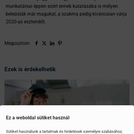
munkatársai éppen ezért ennek kutatásába is mélyen
beleásták már magukat, a szakma pedig kíváncsian várja
2020-as esztendőt.
Megosztom
Ezek is érdekelhetik
Ez a weboldal sütiket használ
Sütiket használunk a tartalmak és hirdetések személyre szabásához,