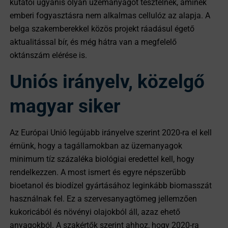
kutatói ugyanis olyan üzemanyagot tesztelnek, aminek
emberi fogyasztásra nem alkalmas cellulóz az alapja. A
belga szakemberekkel közös projekt ráadásul égető
aktualitással bír, és még hátra van a megfelelő
oktánszám elérése is.
Uniós irányelv, közelgő
magyar siker
Az Európai Unió legújabb irányelve szerint 2020-ra el kell
érnünk, hogy a tagállamokban az üzemanyagok
minimum tíz százaléka biológiai eredettel kell, hogy
rendelkezzen. A most ismert és egyre népszerűbb
bioetanol és biodízel gyártásához leginkább biomasszát
használnak fel. Ez a szervesanyagtömeg jellemzően
kukoricából és növényi olajokból áll, azaz ehető
anyagokból. A szakértők szerint ahhoz, hogy 2020-ra