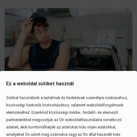
Ez a weboldal sütiket használ
Sütiket használunk a tartalmak és hirdetések személyre szabásához,
Mítoszok, amiktől mi is csak fogjuk a fejünket
közösségi funkciók biztosításához, valamint weboldalforgalmunk
elemzéséhez. Ezenkívül közösségi média-, hirdető- és elemező
Érdekel, elolvasom
partnereinkkel megosztjuk az Ön weboldalhasználatra vonatkozó
adatait, akik kombinálhatják az adatokat más olyan adatokkal,
amelyeket Ön adott meg számukra vagy az Ön által használt más