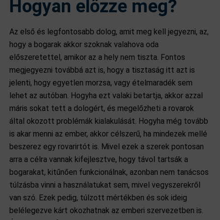
Hogyan előzze meg?
Az első és legfontosabb dolog, amit meg kell jegyezni, az,
hogy a bogarak akkor szoknak valahova oda
előszeretettel, amikor az a hely nem tiszta. Fontos
megjegyezni továbbá azt is, hogy a tisztaság itt azt is
jelenti, hogy egyetlen morzsa, vagy ételmaradék sem
lehet az autóban. Hogyha ezt valaki betartja, akkor azzal
máris sokat tett a dologért, és megelőzheti a rovarok
által okozott problémák kialakulását. Hogyha még tovább
is akar menni az ember, akkor célszerű, ha mindezek mellé
beszerez egy rovarirtót is. Mivel ezek a szerek pontosan
arra a célra vannak kifejlesztve, hogy távol tartsák a
bogarakat, kitűnően funkcionálnak, azonban nem tanácsos
túlzásba vinni a használatukat sem, mivel vegyszerekről
van szó. Ezek pedig, túlzott mértékben és sok ideig
belélegezve kárt okozhatnak az emberi szervezetben is.