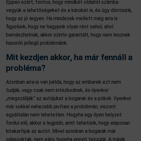
Éppen ezért, fontos, hogy mindkét oldalról számba
vegyük a lehetőségeket és a károkat is, és úgy döntsünk,
hogy az jó legyen. Ha mindezek mellett még arra is
figyelünk, hogy ne hagyjunk olyan rést sehol, ahol
bemászhatnak, akkor szinte garantált, hogy nem lesznek
hasonló jellegű problémáink.
Mit kezdjen akkor, ha már fennáll a
probléma?
Azonban arra is van példa, hogy az emberek ezt nem
tudják, vagy csak nem intézkednek, és ilyenkor
„megszállják” az autójukat a bogarak és a pókok. Ilyenkor
már sokkal nehezebb javítani a problémán, viszont
egyáltalán nem lehetetlen. Hogyha egy ilyen helyzet
fordul elő, akkor a legjobb, amit tehetünk, hogy alaposan
kitakarítjuk az autót. Mivel azonban a bogarak már
odaszoktak, nem elég, hogyha ennyit teszünk. A másik