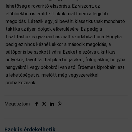
lehetőség a rovarirtó elszórása. Ez viszont, az
előbbiekben is említett okok miatt nem a legjobb
megoldás. Létezik egy jól bevált, klasszikusnak mondható
taktika az ilyen dolgok elkerülésére. Ez pedig a
tisztításhoz is gyakran használt szódabikarbóna. Hogyha
pedig ez nincs kéznél, akkor a második megoldás, a
sütőpor is be szokott válni. Ezeket elszórva a kritikus
helyekre, távol tarthatjuk a bogarakat, főleg akkor, hogyha
hangyákról, vagy pókokról van szó. Érdemes kipróbálni ezt
a lehetőséget is, mielőtt még vegyszerekkel
próbálkoznánk.
Megosztom
Ezek is érdekelhetik