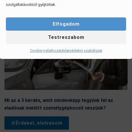
szolgáltatásokból gyűjtöttek.
Elfogadom
Testreszabom
Cookie nyilatkozat
Adatvédelmi szabályzat
Mi az a 3 kérdés, amit mindenképp tegyünk fel az
eladónak mielőtt személygépkocsit veszünk?
Érdekel, elolvasom