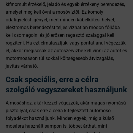
kifinomult érzékelő, jeladó és egyéb érzékeny berendezés,
amelyet meg kell óvni a mosóvíztől. Ez komoly
odafigyelést igényel, mert minden kábelkötési helyet,
elektromos berendezést teljes vízhatlan módon fóliába
kell csomagolni és jó erősen ragasztó szalaggal kell
rögzíteni. Ha ezt elmulasztjuk, vagy pontatlanul végezzük
el, akkor mégiscsak az autószervizbe kell vinni az autót és
motormosáson túl sokkal költségesebb átvizsgálás,
javítás várható.
Csak speciális, erre a célra
szolgáló vegyszereket használjunk
A mosáshoz, akár kézzel végezzük, akár magas nyomású
pisztollyal, csak erre a célra kifejlesztett autómosó
folyadékot használjunk. Minden egyéb, még a külső
mosásra használt sampon is, többet árthat, mint