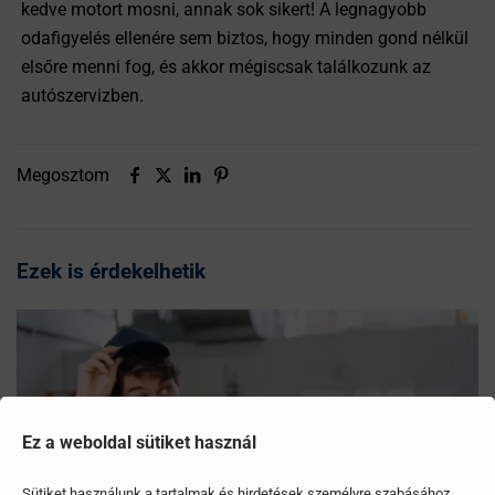
kedve motort mosni, annak sok sikert! A legnagyobb
odafigyelés ellenére sem biztos, hogy minden gond nélkül
elsőre menni fog, és akkor mégiscsak találkozunk az
autószervizben.
Megosztom
Ezek is érdekelhetik
Ez a weboldal sütiket használ
Sütiket használunk a tartalmak és hirdetések személyre szabásához,