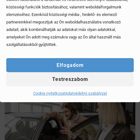
közösségi funkciók biztosításához, valamint weboldalforgalmunk
elemzéséhez. Ezenkívül közösségi média-, hirdető- és elemező
partnereinkkel megosztjuk az Ön weboldalhasználatra vonatkozó
adatait, akik kombinálhatják az adatokat más olyan adatokkal,
amelyeket Ön adott meg számukra vagy az Ön által használt más
szolgáltatásokból gyűjtöttek.
Mítoszok, amiktől mi is csak fogjuk a fejünket
Érdekel, elolvasom
Elfogadom
Testreszabom
Cookie nyilatkozat
Adatvédelmi szabályzat