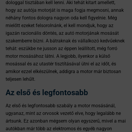
dologgal tisztában kell lenni. Aki tehát kitart amellett,
hogy az autója motorját is maga fogja megmosni, annak
néhány fontos dologra nagyon oda kell figyelnie. Még
mielőtt ezeket felsorolnánk, el kell mondjuk, hogy az
igazán racionális döntés, az autó motorjának mosását
szakemberre bízni. A bátraknak és vállalkozó kedvűeknek
tehát: eszükbe ne jusson az éppen leállított, még forró
motor mosásához látni. A legjobb, ilyenkor a külső
mosással és az utastér tisztításával ütni el az időt, és
amikor ezzel elkészülnek, addigra a motor már biztosan
teljesen lehűlt.
Az első és legfontosabb
Az első és legfontosabb szabály a motor mosásánál,
ugyanaz, mint az orvosok vezető elve, hogy legalább ne
ártsunk. Ez azonban mégsem olyan egyszerű, mivel a mai
autókban már több az elektromos és egyéb nagyon