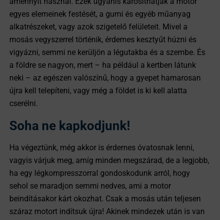
amennyit használ. Ezek ugyanis károsíthatják a motor
egyes elemeinek festését, a gumi és egyéb műanyag
alkatrészeket, vagy azok szigetelő felületeit. Mivel a
mosás vegyszerrel történik, érdemes kesztyűt húzni és
vigyázni, semmi ne kerüljön a légutakba és a szembe. És
a földre se nagyon, mert – ha például a kertben látunk
neki – az egészen valószínű, hogy a gyepet hamarosan
újra kell telepíteni, vagy még a földet is ki kell alatta
cserélni.
Soha ne kapkodjunk!
Ha végeztünk, még akkor is érdemes óvatosnak lenni,
vagyis várjuk meg, amíg minden megszárad, de a legjobb,
ha egy légkompresszorral gondoskodunk arról, hogy
sehol se maradjon semmi nedves, ami a motor
beindításakor kárt okozhat. Csak a mosás után teljesen
száraz motort indítsuk újra! Akinek mindezek után is van