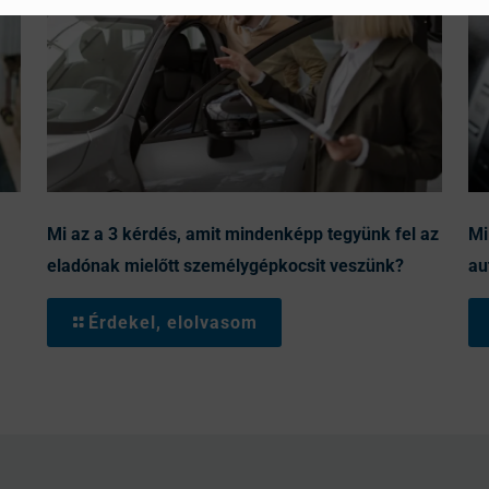
Mi az a 3 kérdés, amit mindenképp tegyünk fel az
Mi
eladónak mielőtt személygépkocsit veszünk?
au
Érdekel, elolvasom