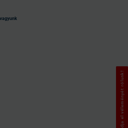
t vagyunk
Mondja el véleményét rólunk!