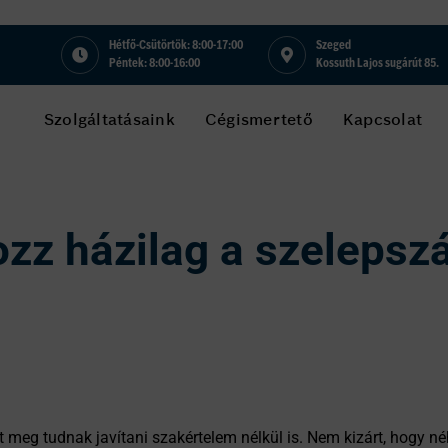
Hétfő-Csütörtök: 8:00-17:00
Szeged
Péntek: 8:00-16:00
Kossuth Lajos sugárút 85.
Szolgáltatásaink
Cégismertető
Kapcsolat
ozz házilag a szelepsz
 meg tudnak javítani szakértelem nélkül is. Nem kizárt, hogy n