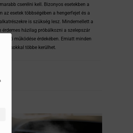
marabb cserélni kell. Bizonyos esetekben a
an az esetek többségében a hengerfejet és a
alkatrészekre is szükség lesz. Mindemellett a
nem érdemes házilag próbálkozni a szelepszár
megfelelő működése érdekében. Emiatt minden
kben sokkal többe kerülhet.
n