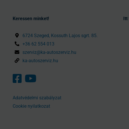
Keressen minket!
It
6724 Szeged, Kossuth Lajos sgrt. 85.
+36 62 554 013
szerviz@ka-autoszerviz.hu
ka-autoszerviz.hu
Adatvédelmi szabályzat
Cookie nyilatkozat