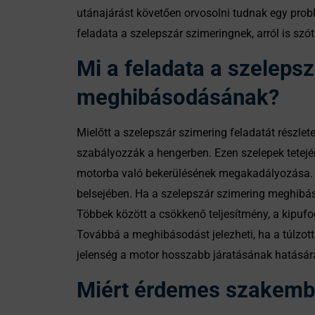
utánajárást követően orvosolni tudnak egy probl
feladata a szelepszár szimeringnek, arról is sz
Mi a feladata a szelepsz
meghibásodásának?
Mielőtt a szelepszár szimering feladatát részle
szabályozzák a hengerben. Ezen szelepek tetején
motorba való bekerülésének megakadályozása. A 
belsejében. Ha a szelepszár szimering meghibás
Többek között a csökkenő teljesítmény, a kipufo
Továbbá a meghibásodást jelezheti, ha a túlzott 
jelenség a motor hosszabb járatásának hatására
Miért érdemes szakember