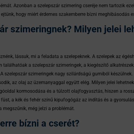
émát. Azonban a szelepszár szimering cseréje nem tartozik ezek
ót ejtünk, hogy miért érdemes szakemberre bízni meghibásodás es
ár szimeringnek? Milyen jelei le
teznénk, lássuk, mi a feladata a szelepeknek. A szelepek az égé
 találhatóak a szelepszár szimeringek, a kiegészítő alkatrészek
szelepszár szimeringek nagy szilárdságú gumiból készülnek. A s
odik, az olaj az üzemanyaggal együtt elég. Milyen jelei lehet
góoldal kormosodása és a túlzott olajfogyasztás, hiszen a ross
füst, a kék és fehér színű kipufogógáz az indítás és a gyorsulás 
 megszűnik, még jelzi a problémát.
re bízni a cserét?