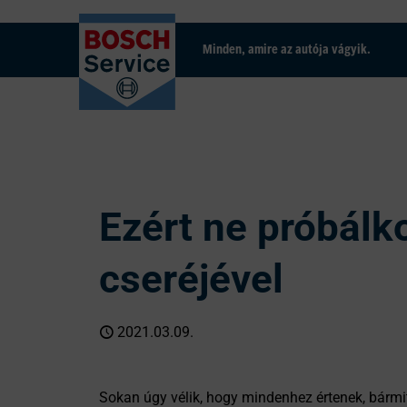
Minden, amire az autója vágyik.
Ezért ne próbálk
cseréjével
2021.03.09.
Sokan úgy vélik, hogy mindenhez értenek, bármit