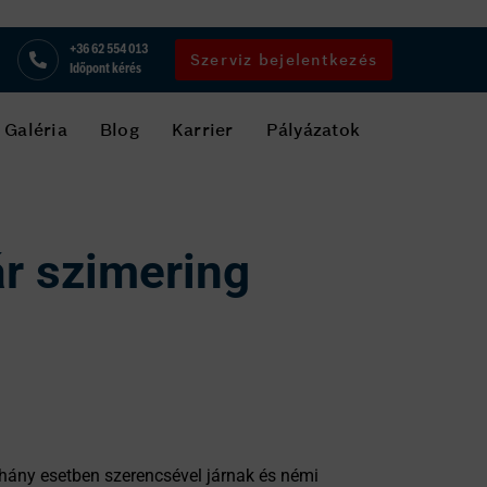
+36 62 554 013
Szerviz bejelentkezés
Időpont kérés
Galéria
Blog
Karrier
Pályázatok
ár szimering
éhány esetben szerencsével járnak és némi