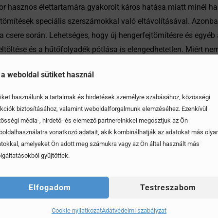
or hasznos élettartamára gyakorolt káros hatása miatt minél ha
 a tömítések speciális szerszámokkal való eltávolításával. Azonb
 a csere során. Lehetséges, hogy új hengerfejtömítésre és egyéb 
feltöltése és a hűtőfolyadék pótlása is elengedhetetlen. Miért 
 részfeladatok mindegyikét helyesen kell végrehajtani a motor 
 a weboldal sütiket használ
enni, hiszen a rosszul elvégzett csere helyrehozása a későbbie
iket használunk a tartalmak és hirdetések személyre szabásához, közösségi
kciók biztosításához, valamint weboldalforgalmunk elemzéséhez. Ezenkívül
össégi média-, hirdető- és elemező partnereinkkel megosztjuk az Ön
oldalhasználatra vonatkozó adatait, akik kombinálhatják az adatokat más olya
tokkal, amelyeket Ön adott meg számukra vagy az Ön által használt más
lgáltatásokból gyűjtöttek.
Elfogadom
Testreszabom
Cookie nyilatkozat
Adatvédelmi szabályzat