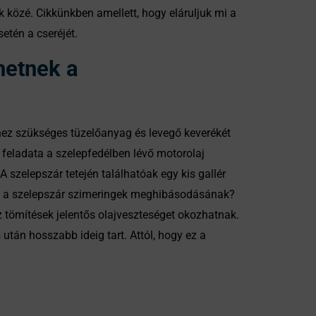
 közé. Cikkünkben amellett, hogy eláruljuk mi a
etén a cseréjét.
hetnek a
shez szükséges tüzelőanyag és levegő keverékét
 feladata a szelepfedélben lévő motorolaj
zelepszár tetején találhatóak egy kis gallér
nek a szelepszár szimeringek meghibásodásának?
z tömítések jelentős olajveszteséget okozhatnak.
után hosszabb ideig tart. Attól, hogy ez a