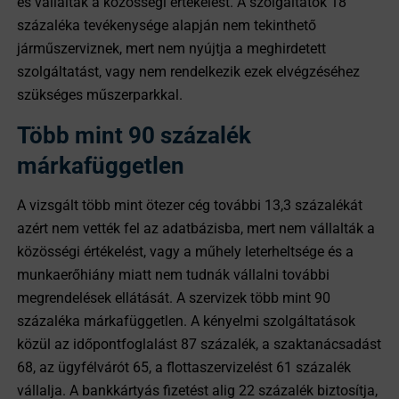
és vállalták a közösségi értékelést. A szolgáltatók 18
százaléka tevékenysége alapján nem tekinthető
járműszerviznek, mert nem nyújtja a meghirdetett
szolgáltatást, vagy nem rendelkezik ezek elvégzéséhez
szükséges műszerparkkal.
Több mint 90 százalék
márkafüggetlen
A vizsgált több mint ötezer cég további 13,3 százalékát
azért nem vették fel az adatbázisba, mert nem vállalták a
közösségi értékelést, vagy a műhely leterheltsége és a
munkaerőhiány miatt nem tudnák vállalni további
megrendelések ellátását. A szervizek több mint 90
százaléka márkafüggetlen. A kényelmi szolgáltatások
közül az időpontfoglalást 87 százalék, a szaktanácsadást
68, az ügyfélvárót 65, a flottaszervizelést 61 százalék
vállalja. A bankkártyás fizetést alig 22 százalék biztosítja,