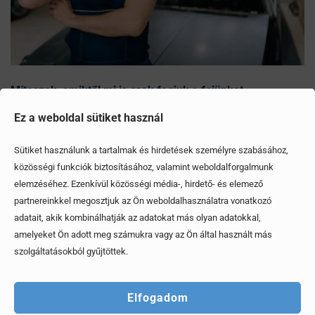
Mítoszok, amiktől mi is csak fogjuk a fejünket
Ez a weboldal sütiket használ
Érdekel, elolvasom
Sütiket használunk a tartalmak és hirdetések személyre szabásához,
közösségi funkciók biztosításához, valamint weboldalforgalmunk
elemzéséhez. Ezenkívül közösségi média-, hirdető- és elemező
partnereinkkel megosztjuk az Ön weboldalhasználatra vonatkozó
adatait, akik kombinálhatják az adatokat más olyan adatokkal,
amelyeket Ön adott meg számukra vagy az Ön által használt más
szolgáltatásokból gyűjtöttek.
Elfogadom