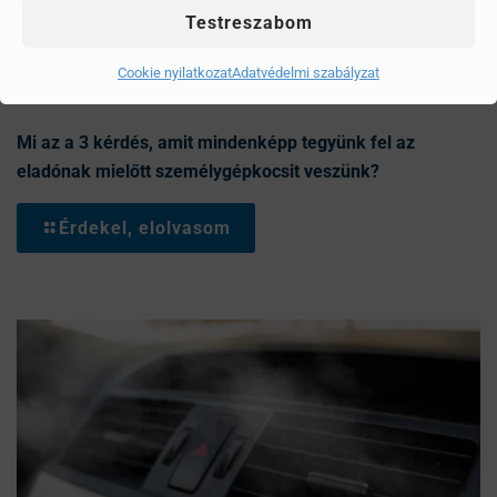
Testreszabom
Cookie nyilatkozat
Adatvédelmi szabályzat
Mi az a 3 kérdés, amit mindenképp tegyünk fel az
eladónak mielőtt személygépkocsit veszünk?
Érdekel, elolvasom