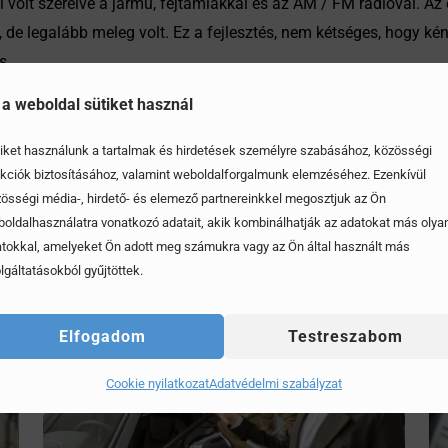
el volt szerelve a jármű, fejtámlákkal és az AM / FM rádióval. Az 
 de legalább meleg volt. Ez a fejlesztés, nem kétséges, hogy kén
s.
 a weboldal sütiket használ
iket használunk a tartalmak és hirdetések személyre szabásához, közösségi
kciók biztosításához, valamint weboldalforgalmunk elemzéséhez. Ezenkívül
össégi média-, hirdető- és elemező partnereinkkel megosztjuk az Ön
oldalhasználatra vonatkozó adatait, akik kombinálhatják az adatokat más olya
tokkal, amelyeket Ön adott meg számukra vagy az Ön által használt más
lgáltatásokból gyűjtöttek.
Elfogadom
Testreszabom
Cookie nyilatkozat
Adatvédelmi szabályzat