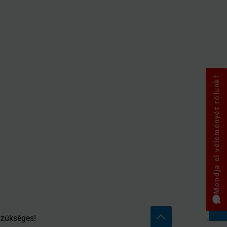
Mondja el véleményét rólunk!
szükséges!