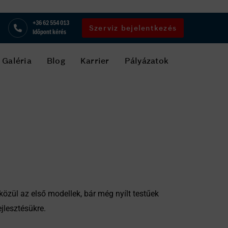
+36 62 554 013
Szerviz bejelentkezés
Időpont kérés
Galéria
Blog
Karrier
Pályázatok
 közül az első modellek, bár még nyílt testűek
ejlesztésükre.