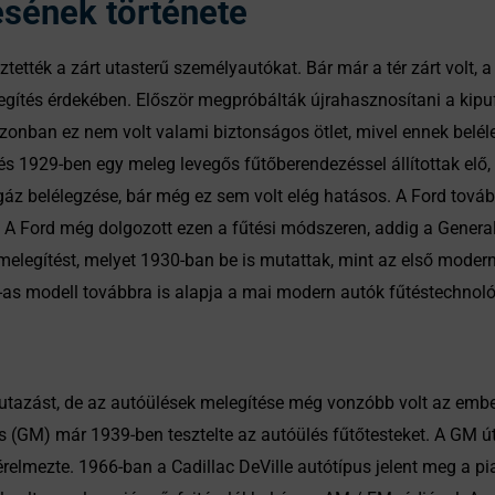
ésének története
tették a zárt utasterű személyautókat. Bár már a tér zárt volt,
egítés érdekében. Először megpróbálták újrahasznosítani a kipu
zonban ez nem volt valami biztonságos ötlet, mivel ennek belél
és 1929-ben egy meleg levegős fűtőberendezéssel állítottak elő, 
z belélegzése, bár még ez sem volt elég hatásos. A Ford tovább 
. A Ford még dolgozott ezen a fűtési módszeren, addig a General
a melegítést, melyet 1930-ban be is mutattak, mint az első moder
0-as modell továbbra is alapja a mai modern autók fűtéstechnol
utazást, de az autóülések melegítése még vonzóbb volt az embe
s (GM) már 1939-ben tesztelte az autóülés fűtőtesteket. A GM úttö
elmezte. 1966-ban a Cadillac DeVille autótípus jelent meg a pia