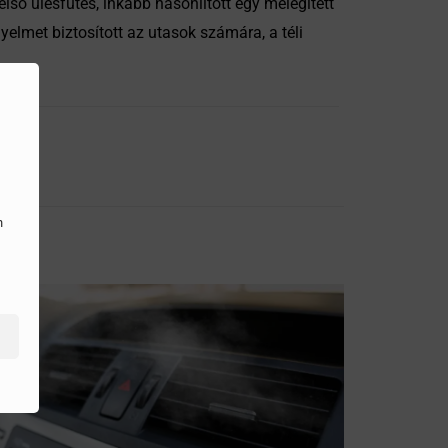
első ülésfűtés, inkább hasonlított egy melegített
yelmet biztosított az utasok számára, a téli
n