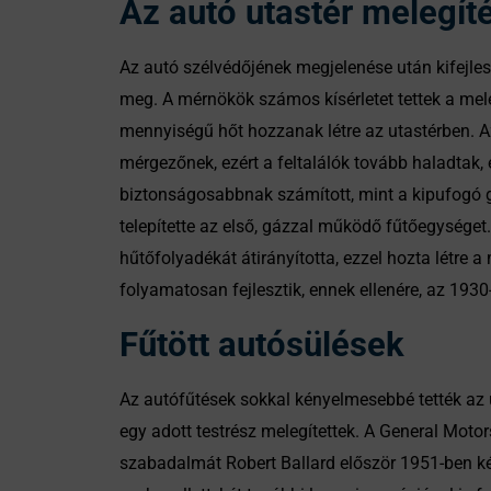
Az autó utastér melegít
Az autó szélvédőjének megjelenése után kifejlesz
meg. A mérnökök számos kísérletet tettek a mel
mennyiségű hőt hozzanak létre az utastérben. A
mérgezőnek, ezért a feltalálók tovább haladtak, 
biztonságosabbnak számított, mint a kipufogó gá
telepítette az első, gázzal működő fűtőegységet
hűtőfolyadékát átirányította, ezzel hozta létre 
folyamatosan fejlesztik, ennek ellenére, az 193
Fűtött autósülések
Az autófűtések sokkal kényelmesebbé tették az 
egy adott testrész melegítettek. A General Motor
szabadalmát Robert Ballard először 1951-ben kér