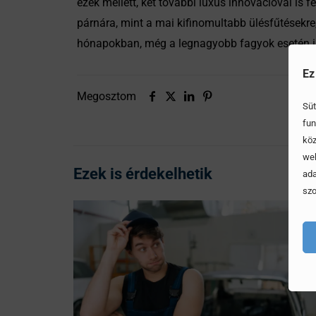
ezek mellett, két további luxus innovációval is f
párnára, mint a mai kifinomultabb ülésfűtésekre,
hónapokban, még a legnagyobb fagyok esetén i
Ez
Megosztom
Süt
fun
köz
web
Ezek is érdekelhetik
ada
szo