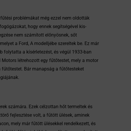
 a fűtési problémákat még ezzel nem oldották
fogógázokat, hogy ennek segítségével kis-
egzése nem számított előnyösnek, sőt
melyet a Ford, A modelljébe szereltek be. Ez már
folytatta a kísérletezést, és végül 1933-ban
 Motors létrehozott egy fűtőtestet, mely a motor
n fűtőtestet. Bár manapság a fűtőtesteket
ógiájának.
rek számára. Ezek célzottan hőt termeltek és
rő fejlesztése volt, a fűtött ülések, aminek
con, mely már fűtött ülésekkel rendelkezett, és