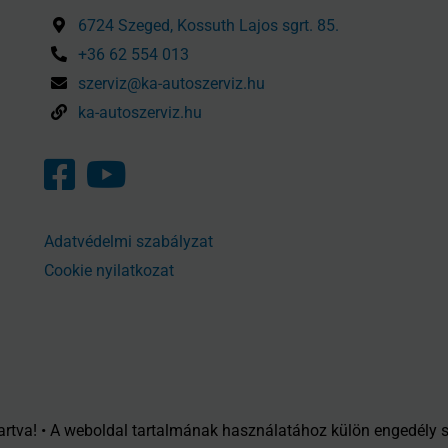
6724 Szeged, Kossuth Lajos sgrt. 85.
+36 62 554 013
szerviz@ka-autoszerviz.hu
ka-autoszerviz.hu
Adatvédelmi szabályzat
Cookie nyilatkozat
artva! • A weboldal tartalmának használatához külön engedély 