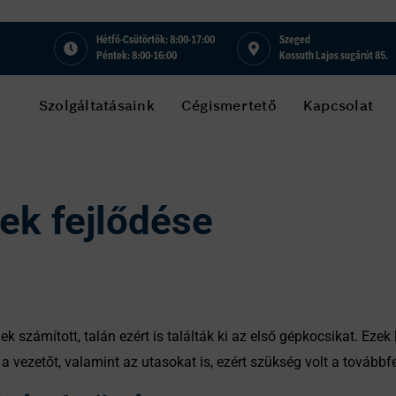
Hétfő-Csütörtök: 8:00-17:00
Szeged
Péntek: 8:00-16:00
Kossuth Lajos sugárút 85.
Szolgáltatásaink
Cégismertető
Kapcsolat
ek fejlődése
 számított, talán ezért is találták ki az első gépkocsikat. Ezek
e a vezetőt, valamint az utasokat is, ezért szükség volt a továbbf